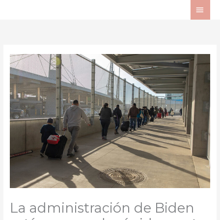
Ir
ME
al
PRI
contenido
La administración de Biden