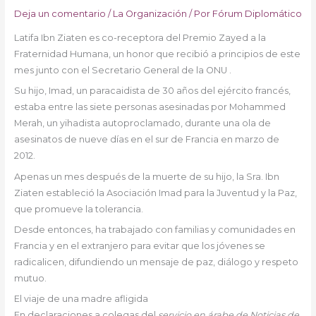
Deja un comentario
/
La Organización
/ Por
Fórum Diplomático
Latifa Ibn Ziaten es co-receptora del Premio Zayed a la
Fraternidad Humana, un honor que recibió a principios de este
mes junto con el Secretario General de la ONU .
Su hijo, Imad, un paracaidista de 30 años del ejército francés,
estaba entre las siete personas asesinadas por Mohammed
Merah, un yihadista autoproclamado, durante una ola de
asesinatos de nueve días en el sur de Francia en marzo de
2012.
Apenas un mes después de la muerte de su hijo, la Sra. Ibn
Ziaten estableció la Asociación Imad para la Juventud y la Paz,
que promueve la tolerancia.
Desde entonces, ha trabajado con familias y comunidades en
Francia y en el extranjero para evitar que los jóvenes se
radicalicen, difundiendo un mensaje de paz, diálogo y respeto
mutuo.
El viaje de una madre afligida
En declaraciones a colegas del
servicio en árabe de Noticias de