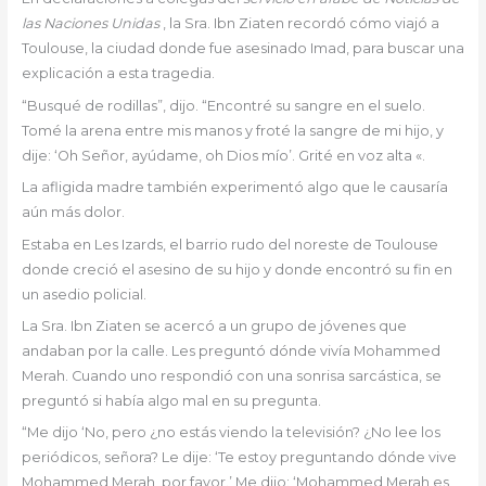
las Naciones Unidas
, la Sra. Ibn Ziaten recordó cómo viajó a
Toulouse, la ciudad donde fue asesinado Imad, para buscar una
explicación a esta tragedia.
“Busqué de rodillas”, dijo. “Encontré su sangre en el suelo.
Tomé la arena entre mis manos y froté la sangre de mi hijo, y
dije: ‘Oh Señor, ayúdame, oh Dios mío’. Grité en voz alta «.
La afligida madre también experimentó algo que le causaría
aún más dolor.
Estaba en Les Izards, el barrio rudo del noreste de Toulouse
donde creció el asesino de su hijo y donde encontró su fin en
un asedio policial.
La Sra. Ibn Ziaten se acercó a un grupo de jóvenes que
andaban por la calle. Les preguntó dónde vivía Mohammed
Merah. Cuando uno respondió con una sonrisa sarcástica, se
preguntó si había algo mal en su pregunta.
“Me dijo ‘No, pero ¿no estás viendo la televisión? ¿No lee los
periódicos, señora? Le dije: ‘Te estoy preguntando dónde vive
Mohammed Merah, por favor.’ Me dijo: ‘Mohammed Merah es