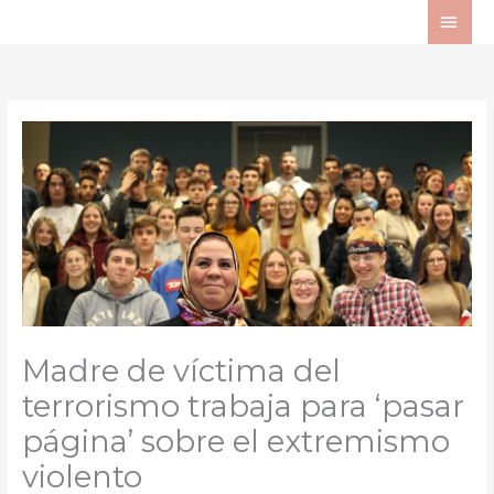
Ir
ME
al
PRI
contenido
Madre de víctima del
terrorismo trabaja para ‘pasar
página’ sobre el extremismo
violento