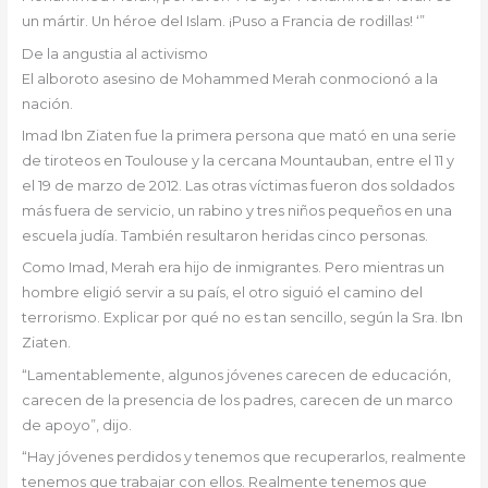
un mártir. Un héroe del Islam. ¡Puso a Francia de rodillas! ‘”
De la angustia al activismo
El alboroto asesino de Mohammed Merah conmocionó a la
nación.
Imad Ibn Ziaten fue la primera persona que mató en una serie
de tiroteos en Toulouse y la cercana Mountauban, entre el 11 y
el 19 de marzo de 2012. Las otras víctimas fueron dos soldados
más fuera de servicio, un rabino y tres niños pequeños en una
escuela judía. También resultaron heridas cinco personas.
Como Imad, Merah era hijo de inmigrantes. Pero mientras un
hombre eligió servir a su país, el otro siguió el camino del
terrorismo. Explicar por qué no es tan sencillo, según la Sra. Ibn
Ziaten.
“Lamentablemente, algunos jóvenes carecen de educación,
carecen de la presencia de los padres, carecen de un marco
de apoyo”, dijo.
“Hay jóvenes perdidos y tenemos que recuperarlos, realmente
tenemos que trabajar con ellos. Realmente tenemos que