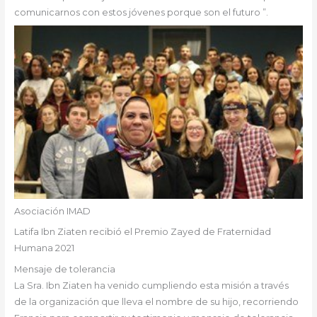
comunicarnos con estos jóvenes porque son el futuro ”.
Asociación IMAD
Latifa Ibn Ziaten recibió el Premio Zayed de Fraternidad
Humana 2021
Mensaje de tolerancia
La Sra. Ibn Ziaten ha venido cumpliendo esta misión a través
de la organización que lleva el nombre de su hijo, recorriendo