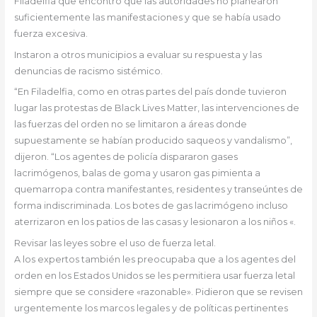
Filadelfia que encontró que las autoridades no planearon
suficientemente las manifestaciones y que se había usado
fuerza excesiva.
Instaron a otros municipios a evaluar su respuesta y las
denuncias de racismo sistémico.
“En Filadelfia, como en otras partes del país donde tuvieron
lugar las protestas de Black Lives Matter, las intervenciones de
las fuerzas del orden no se limitaron a áreas donde
supuestamente se habían producido saqueos y vandalismo”,
dijeron. “Los agentes de policía dispararon gases
lacrimógenos, balas de goma y usaron gas pimienta a
quemarropa contra manifestantes, residentes y transeúntes de
forma indiscriminada. Los botes de gas lacrimógeno incluso
aterrizaron en los patios de las casas y lesionaron a los niños «.
Revisar las leyes sobre el uso de fuerza letal.
A los expertos también les preocupaba que a los agentes del
orden en los Estados Unidos se les permitiera usar fuerza letal
siempre que se considere «razonable». Pidieron que se revisen
urgentemente los marcos legales y de políticas pertinentes