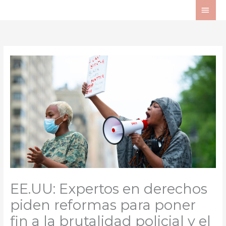
Ir
ME
al
PRI
contenido
EE.UU: Expertos en derechos
piden reformas para poner
fin a la brutalidad policial y el