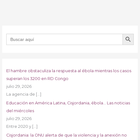
BOTÓN DE B
Buscar:
El hambre obstaculiza la respuesta al ébola mientras los casos
superan los 3200 en RD Congo
julio 29, 2026
La agencia de
[…]
Educación en América Latina, Cisjordania, ébola… Las noticias
del miércoles
julio 29, 2026
Entre 2020 y
[…]
Cisjordania: la ONU alerta de que la violencia y la anexión no