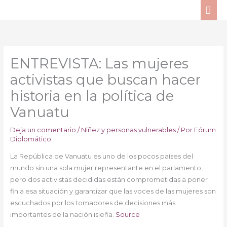
Ir
ME
al
PRI
contenido
ENTREVISTA: Las mujeres
activistas que buscan hacer
historia en la política de
Vanuatu
Deja un comentario
/
Niñez y personas vulnerables
/ Por
Fórum
Diplomático
La República de Vanuatu es uno de los pocos países del
mundo sin una sola mujer representante en el parlamento,
pero dos activistas decididas están comprometidas a poner
fin a esa situación y garantizar que las voces de las mujeres son
escuchados por los tomadores de decisiones más
importantes de la nación isleña.
Source