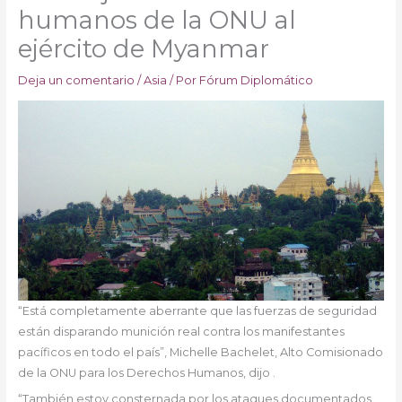
humanos de la ONU al
ejército de Myanmar
Deja un comentario
/
Asia
/ Por
Fórum Diplomático
“Está completamente aberrante que las fuerzas de seguridad
están disparando munición real contra los manifestantes
pacíficos en todo el país”, Michelle Bachelet, Alto Comisionado
de la ONU para los Derechos Humanos, dijo .
“También estoy consternada por los ataques documentados