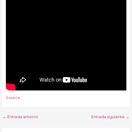
Source
←
Entrada anterior
Entrada siguiente
→