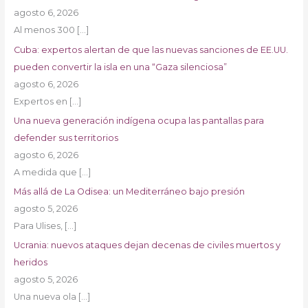
agosto 6, 2026
Al menos 300
[…]
Cuba: expertos alertan de que las nuevas sanciones de EE.UU.
pueden convertir la isla en una “Gaza silenciosa”
agosto 6, 2026
Expertos en
[…]
Una nueva generación indígena ocupa las pantallas para
defender sus territorios
agosto 6, 2026
A medida que
[…]
Más allá de La Odisea: un Mediterráneo bajo presión
agosto 5, 2026
Para Ulises,
[…]
Ucrania: nuevos ataques dejan decenas de civiles muertos y
heridos
agosto 5, 2026
Una nueva ola
[…]