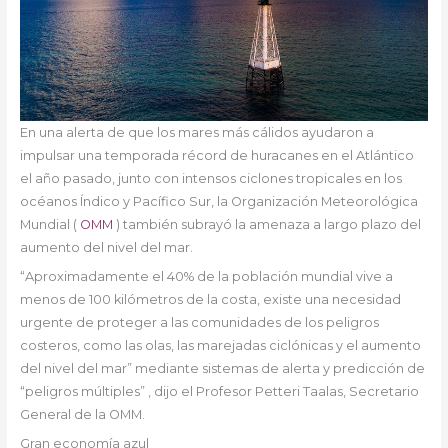
En una alerta de que los mares más cálidos ayudaron a
impulsar una temporada récord de huracanes en el Atlántico
el año pasado, junto con intensos ciclones tropicales en los
océanos Índico y Pacífico Sur, la Organización Meteorológica
Mundial (
OMM
) también subrayó la amenaza a largo plazo del
aumento del nivel del mar.
“Aproximadamente el 40% de la población mundial vive a
menos de 100 kilómetros de la costa, existe una necesidad
urgente de proteger a las comunidades de los peligros
costeros, como las olas, las marejadas ciclónicas y el aumento
del nivel del mar” mediante sistemas de alerta y predicción de
“peligros múltiples” , dijo el Profesor Petteri Taalas, Secretario
General de la OMM.
Gran economía azul