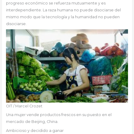
progreso económico se refuerza mutuamente y es
interdependiente. La raza humana no puede disociarse del
mismo modo que la tecnología y la humanidad no pueden
disociarse.
OIT / Marcel Crozet
Una mujer vende productos frescos en su puesto en el
mercado de Beijing, China.
Ambicioso y decidido a ganar