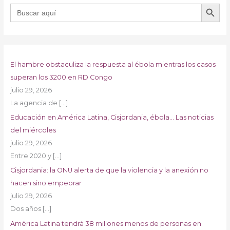
BOTÓN DE B
Buscar:
El hambre obstaculiza la respuesta al ébola mientras los casos
superan los 3200 en RD Congo
julio 29, 2026
La agencia de
[…]
Educación en América Latina, Cisjordania, ébola… Las noticias
del miércoles
julio 29, 2026
Entre 2020 y
[…]
Cisjordania: la ONU alerta de que la violencia y la anexión no
hacen sino empeorar
julio 29, 2026
Dos años
[…]
América Latina tendrá 38 millones menos de personas en