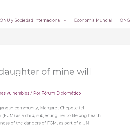
ONU y Sociedad Internacional
Economía Mundial
ONG´
 daughter of mine will
nas vulnerables
/ Por
Fórum Diplomático
Ugandan community, Margaret Chepoteltel
(FGM) as a child, subjecting her to lifelong health
eness of the dangers of FGM, as part of a UN-