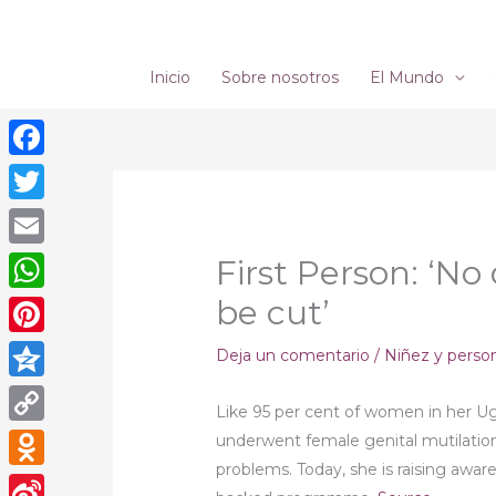
Ir
al
contenido
Inicio
Sobre nosotros
El Mundo
Facebook
Twitter
Email
First Person: ‘No
be cut’
WhatsApp
Pinterest
Deja un comentario
/
Niñez y perso
Qzone
Like 95 per cent of women in her 
Copy
underwent female genital mutilation 
problems. Today, she is raising awar
Link
Odnoklassniki