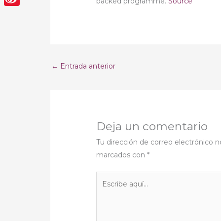
backed programme.
Source
Sina
Weibo
←
Entrada anterior
Deja un comentario
Tu dirección de correo electrónico n
marcados con
*
Escribe
aquí...