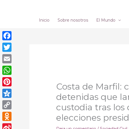
Ir
al
contenido
Inicio
Sobre nosotros
El Mundo
Facebook
Twitter
Email
WhatsApp
Costa de Marfil: 
Pinterest
detenidas que l
Qzone
custodia tras los 
Copy
elecciones presi
Link
Odnoklassniki
Deja un comentario
/
Sociedad Civil