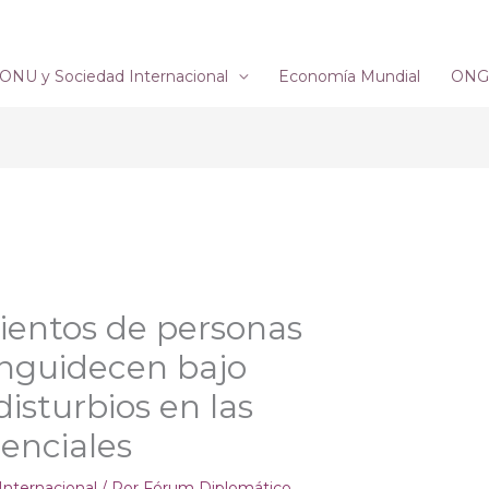
ONU y Sociedad Internacional
Economía Mundial
ONG´
cientos de personas
anguidecen bajo
disturbios en las
denciales
 Internacional
/ Por
Fórum Diplomático