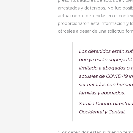
presuntos autores de actos de violen
arrestados y detenidos. No fue pos
actualmente detenidas en el contex
proporcionaron esta información y lo
cárceles a pesar de una solicitud for
Los detenidos están suf
que ya están superpobl
limitado a abogados o t
actuales de COVID-19 im
ser tratados con human
familias y abogados.
Samira Daoud, directora
Occidental y Central.
“Los detenidos están sufriendo terri