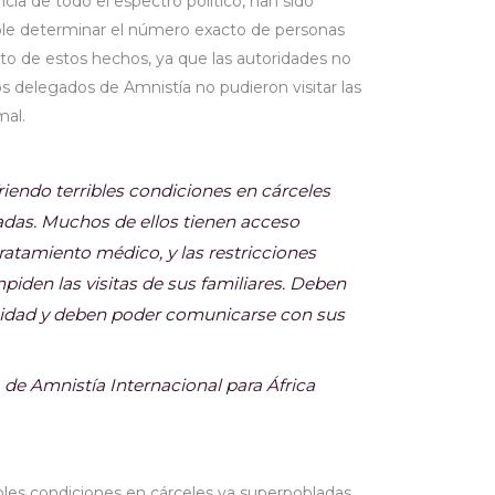
cia de todo el espectro político, han sido
ible determinar el número exacto de personas
to de estos hechos, ya que las autoridades no
s delegados de Amnistía no pudieron visitar las
mal.
riendo terribles condiciones en cárceles
adas. Muchos de ellos tienen acceso
ratamiento médico, y las restricciones
piden las visitas de sus familiares. Deben
idad y deben poder comunicarse con sus
 de Amnistía Internacional para África
bles condiciones en cárceles ya superpobladas.