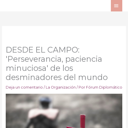
Ir
ME
al
PRI
contenido
DESDE EL CAMPO:
'Perseverancia, paciencia
minuciosa' de los
desminadores del mundo
Deja un comentario
/
La Organización
/ Por
Fórum Diplomático