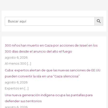
BOTÓN DE B
Buscar:
300 niños han muerto en Gaza por acciones de Israel en los
300 días desde el anuncio del alto el fuego
agosto 6, 2026
Al menos 300
[…]
Cuba: expertos alertan de que las nuevas sanciones de EE.UU.
pueden convertir la isla en una “Gaza silenciosa”
agosto 6, 2026
Expertos en
[…]
Una nueva generación indígena ocupa las pantallas para
defender sus territorios
agosto 6, 2026