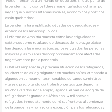
“Nos enfrentamos a un mundo en desorden. En este punto de
la pandemia, incluso los líderes más engañados lucharían por
negar que nuestros sistemas sociales, económicos y políticos
están quebrados ".
La pandemia ha amplificado décadas de desigualdades y
erosión de los servicios públicos
El informe de Amnistía muestra cómo las desigualdades
existentes como resultado de décadas de liderazgo tóxico
han dejado a las minorías étnicas, los refugiados, las personas
mayores y las mujeres desproporcionadamente afectadas
negativamente por la pandemia.
COVID-19 empeoró la ya precaria situación de los refugiados,
solicitantes de asilo y migrantes en muchos países, atrapando a
algunos en campamentos miserables, cortando suministros
vitales o precipitando controles fronterizos que dejaron a
muchos varados. Por ejemplo, Uganda, el país de acogida de
refugiados más grande de África con 1,4 millones de
refugiados, inmediatamente cerró sus fronteras al comienzo
de la pandemia y no hizo una excepción para los refugiados y