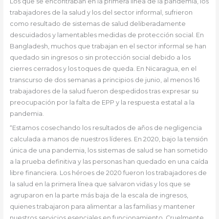
Los que se encontraban en la primera línea de la pandemia, los
trabajadores de la salud y los del sector informal, sufrieron
como resultado de sistemas de salud deliberadamente
descuidados y lamentables medidas de protección social. En
Bangladesh, muchos que trabajan en el sector informal se han
quedado sin ingresos o sin protección social debido a los
cierres cerrados y los toques de queda. En Nicaragua, en el
transcurso de dos semanas a principios de junio, al menos 16
trabajadores de la salud fueron despedidos tras expresar su
preocupación por la falta de EPP y la respuesta estatal a la
pandemia.
“Estamos cosechando los resultados de años de negligencia
calculada a manos de nuestros líderes. En 2020, bajo la tensión
única de una pandemia, los sistemas de salud se han sometido
a la prueba definitiva y las personas han quedado en una caída
libre financiera. Los héroes de 2020 fueron los trabajadores de
la salud en la primera línea que salvaron vidas y los que se
agruparon en la parte más baja de la escala de ingresos,
quienes trabajaron para alimentar a las familias y mantener
nuestros servicios esenciales en funcionamiento. Cruelmente,