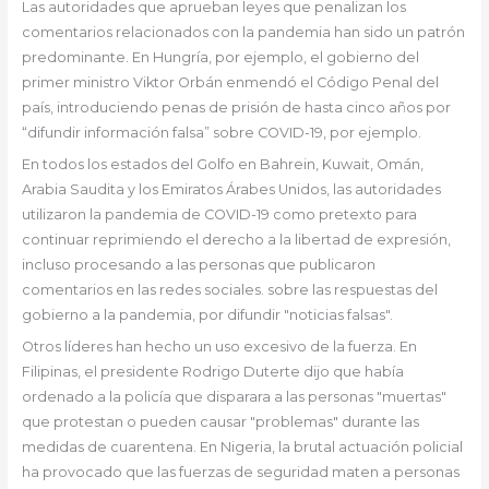
Las autoridades que aprueban leyes que penalizan los
comentarios relacionados con la pandemia han sido un patrón
predominante. En Hungría, por ejemplo, el gobierno del
primer ministro Viktor Orbán enmendó el Código Penal del
país, introduciendo penas de prisión de hasta cinco años por
“difundir información falsa” sobre COVID-19, por ejemplo.
En todos los estados del Golfo en Bahrein, Kuwait, Omán,
Arabia Saudita y los Emiratos Árabes Unidos, las autoridades
utilizaron la pandemia de COVID-19 como pretexto para
continuar reprimiendo el derecho a la libertad de expresión,
incluso procesando a las personas que publicaron
comentarios en las redes sociales. sobre las respuestas del
gobierno a la pandemia, por difundir "noticias falsas".
Otros líderes han hecho un uso excesivo de la fuerza. En
Filipinas, el presidente Rodrigo Duterte dijo que había
ordenado a la policía que disparara a las personas "muertas"
que protestan o pueden causar "problemas" durante las
medidas de cuarentena. En Nigeria, la brutal actuación policial
ha provocado que las fuerzas de seguridad maten a personas