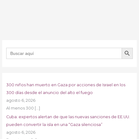
BOTÓN DE B
Buscar:
300 niños han muerto en Gaza por acciones de Israel en los
300 días desde el anuncio del alto el fuego
agosto 6, 2026
Al menos 300
[…]
Cuba: expertos alertan de que las nuevas sanciones de EE.UU.
pueden convertir la isla en una “Gaza silenciosa”
agosto 6, 2026