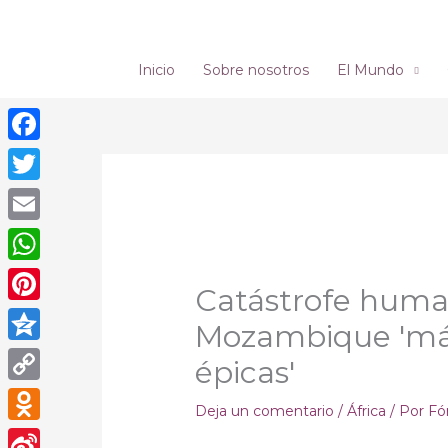
Ir
al
contenido
Inicio
Sobre nosotros
El Mundo
Facebook
Twitter
Email
WhatsApp
Catástrofe human
Pinterest
Mozambique 'más
Qzone
épicas'
Copy
Deja un comentario
/
África
/ Por
Fó
Link
Odnoklassniki