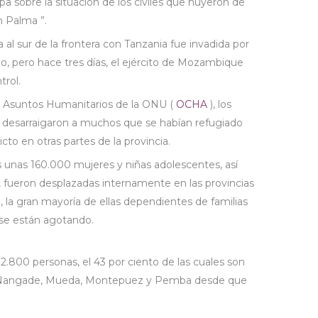
a sobre la situación de los civiles que huyeron de
n Palma ”.
 al sur de la frontera con Tanzania fue invadida por
o, pero hace tres días, el ejército de Mozambique
trol.
e Asuntos Humanitarios de la ONU (
OCHA
), los
 desarraigaron a muchos que se habían refugiado
icto en otras partes de la provincia.
s unas 160.000 mujeres y niñas adolescentes, así
fueron desplazadas internamente en las provincias
la gran mayoría de ellas dependientes de familias
 se están agotando.
12.800 personas, el 43 por ciento de las cuales son
 de Nangade, Mueda, Montepuez y Pemba desde que