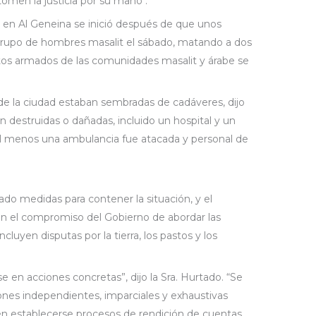
tomen la justicia por su mano".
 en Al Geneina se inició después de que unos
grupo de hombres masalit el sábado, matando a dos
tos armados de las comunidades masalit y árabe se
s de la ciudad estaban sembradas de cadáveres, dijo
n destruidas o dañadas, incluido un hospital y un
l menos una ambulancia fue atacada y personal de
o medidas para contener la situación, y el
n el compromiso del Gobierno de abordar las
cluyen disputas por la tierra, los pastos y los
 en acciones concretas”, dijo la Sra. Hurtado. “Se
iones independientes, imparciales y exhaustivas
en establecerse procesos de rendición de cuentas