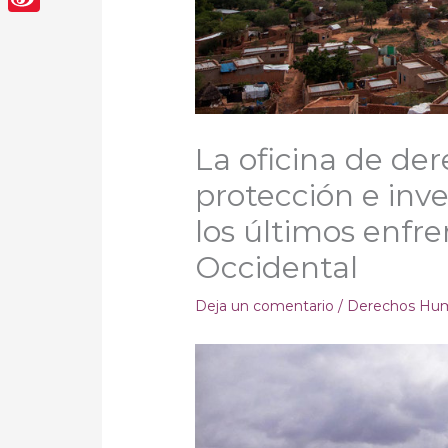
Sina
Weibo
La oficina de de
protección e inv
los últimos enfr
Occidental
Deja un comentario
/
Derechos Hu