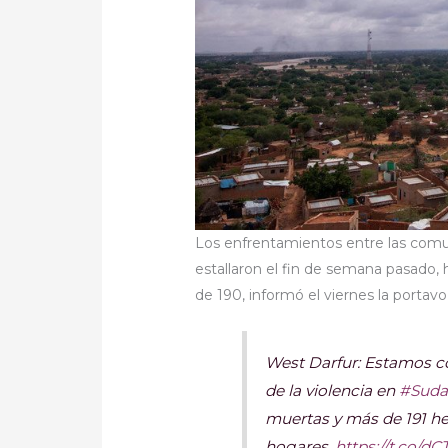
Los enfrentamientos entre las comu
estallaron el fin de semana pasado,
de 190, informó el viernes la portav
West Darfur: Estamos c
de la violencia en
#Sud
muertas y más de 191 her
hogares.
https://t.co/d