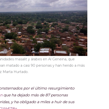
nidades masalit y árabes en Al Geneina, que
 han matado a casi 90 personas y han herido a más
oz Marta Hurtado.
onsternados por el último resurgimiento
an
que ha dejado más de 87 personas
idas, y ha obligado a miles a huir de sus
CT1AhET8o