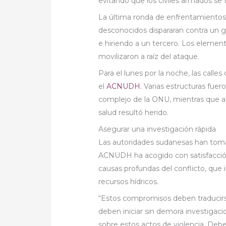
evitando que los civiles armados se 
La última ronda de enfrentamientos
desconocidos dispararan contra un 
e hiriendo a un tercero. Los elemen
movilizaron a raíz del ataque.
Para el lunes por la noche, las calle
el
ACNUDH.
Varias estructuras fuero
complejo de la ONU, mientras que a
salud resultó herido.
Asegurar una investigación rápida
Las autoridades sudanesas han tomad
ACNUDH ha acogido con satisfacció
causas profundas del conflicto, que in
recursos hídricos.
“Estos compromisos deben traducirse
deben iniciar sin demora investigac
sobre estos actos de violencia. Deb