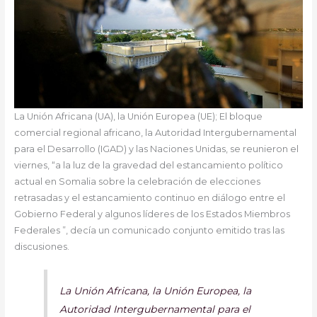
La Unión Africana (UA), la Unión Europea (UE); El bloque
comercial regional africano, la Autoridad Intergubernamental
para el Desarrollo (IGAD) y las Naciones Unidas, se reunieron el
viernes, “a la luz de la gravedad del estancamiento político
actual en Somalia sobre la celebración de elecciones
retrasadas y el estancamiento continuo en diálogo entre el
Gobierno Federal y algunos líderes de los Estados Miembros
Federales ”, decía un comunicado conjunto emitido tras las
discusiones.
La Unión Africana, la Unión Europea, la
Autoridad Intergubernamental para el