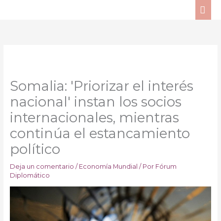
Ir
ME
al
PRI
contenido
Somalia: 'Priorizar el interés
nacional' instan los socios
internacionales, mientras
continúa el estancamiento
político
Deja un comentario
/
Economía Mundial
/ Por
Fórum
Diplomático