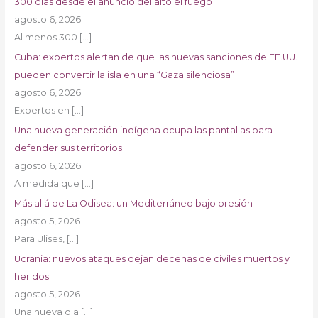
300 días desde el anuncio del alto el fuego
agosto 6, 2026
Al menos 300
[…]
Cuba: expertos alertan de que las nuevas sanciones de EE.UU.
pueden convertir la isla en una “Gaza silenciosa”
agosto 6, 2026
Expertos en
[…]
Una nueva generación indígena ocupa las pantallas para
defender sus territorios
agosto 6, 2026
A medida que
[…]
Más allá de La Odisea: un Mediterráneo bajo presión
agosto 5, 2026
Para Ulises,
[…]
Ucrania: nuevos ataques dejan decenas de civiles muertos y
heridos
agosto 5, 2026
Una nueva ola
[…]