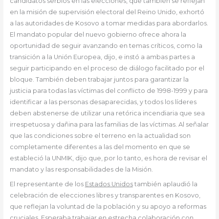
candidatos serbios en las elecciones, que también se reflejan
en la misión de supervisión electoral del Reino Unido, exhortó
a las autoridades de Kosovo a tomar medidas para abordarlos.
El mandato popular del nuevo gobierno ofrece ahora la
oportunidad de seguir avanzando en temas críticos, como la
transición a la Unión Europea, dijo, e instó a ambas partes a
seguir participando en el proceso de diálogo facilitado por el
bloque. También deben trabajar juntos para garantizar la
justicia para todas las víctimas del conflicto de 1998-1999 y para
identificar a las personas desaparecidas, y todos los líderes
deben abstenerse de utilizar una retórica incendiaria que sea
irrespetuosa y dañina para las familias de las víctimas. Al señalar
que las condiciones sobre el terreno en la actualidad son
completamente diferentes a las del momento en que se
estableció la UNMIK, dijo que, por lo tanto, es hora de revisar el
mandato y las responsabilidades de la Misión.
El representante de los
Estados Unidos
también aplaudió la
celebración de elecciones libres y transparentes en Kosovo,
que reflejan la voluntad de la población y su apoyo a reformas
cruciales. Esperaba trabajar en estrecha colaboración con