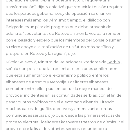
población entera. “Abrir la puerta al futuro requiere una
transformación”, dijo, y enfatizó que reducir la tensión requiere
que los partidos gobernantes y de oposición se unan en
intereses más amplios. Al mismo tiempo, el diálogo con
Belgrado es un pilar del progreso que debe provenir de
adentro. “Los votantes de Kosovo alzaron la voz para romper
con el pasado y espero que los miembros del Consejo sumen
su claro apoyo a la realización de un futuro más pacífico y
próspero en Kosovo y la región”, dijo.
Nikola Selaković, Ministro de Relaciones Exteriores de
Serbia
,
señaló con pesar que las recientes elecciones confirmaron
que está aumentando el extremismo político entre los
albaneses de Kosovo y Metohija. Los líderes albaneses
compiten entre ellos para encontrar la mejor manera de
provocar incidentes en las comunidades serbias, con el fin de
ganar puntos políticos con el electorado albanés. Citando
muchos casos de grafitis ofensivos y amenazantes en las
comunidades serbias, dijo que, desde las primeras etapas del
proceso electoral, los líderes kosovares trataron de disminuir el
apoyo entre la lista de votantes serbios, recurriendo a