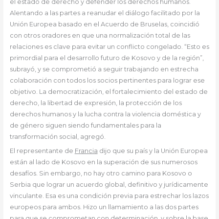
el estado de derecho y defender los derechos humanos.
Alentando a las partes a reanudar el diálogo facilitado por la
Unión Europea basado en el Acuerdo de Bruselas, coincidió
con otros oradores en que una normalización total de las
relaciones es clave para evitar un conflicto congelado. “Esto es
primordial para el desarrollo futuro de Kosovo y de la región”,
subrayó, y se comprometió a seguir trabajando en estrecha
colaboración con todos los socios pertinentes para lograr ese
objetivo. La democratización, el fortalecimiento del estado de
derecho, la libertad de expresión, la protección de los
derechos humanos y la lucha contra la violencia doméstica y
de género siguen siendo fundamentales para la
transformación social, agregó.
El representante de
Francia
dijo que su país y la Unión Europea
están al lado de Kosovo en la superación de sus numerosos
desafíos. Sin embargo, no hay otro camino para Kosovo o
Serbia que lograr un acuerdo global, definitivo y jurídicamente
vinculante. Esa es una condición previa para estrechar los lazos
europeos para ambos. Hizo un llamamiento a las dos partes
para que se comprometan con determinación, y sobre la base