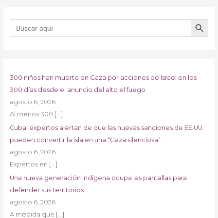
BOTÓN DE B
Buscar:
300 niños han muerto en Gaza por acciones de Israel en los
300 días desde el anuncio del alto el fuego
agosto 6, 2026
Al menos 300
[…]
Cuba: expertos alertan de que las nuevas sanciones de EE.UU.
pueden convertir la isla en una “Gaza silenciosa”
agosto 6, 2026
Expertos en
[…]
Una nueva generación indígena ocupa las pantallas para
defender sus territorios
agosto 6, 2026
A medida que
[…]