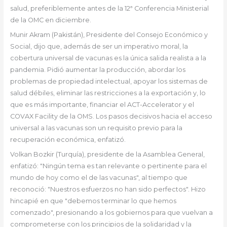
salud, preferiblemente antes de la 12ª Conferencia Ministerial
de la OMC en diciembre.
Munir Akram (Pakistán), Presidente del Consejo Económico y
Social, dijo que, además de ser un imperativo moral, la
cobertura universal de vacunas es la única salida realista a la
pandemia. Pidió aumentar la producción, abordar los
problemas de propiedad intelectual, apoyar los sistemas de
salud débiles, eliminar las restricciones a la exportación y, lo
que es más importante, financiar el ACT-Accelerator y el
COVAX Facility de la OMS. Los pasos decisivos hacia el acceso
universal a las vacunas son un requisito previo para la
recuperación económica, enfatizó.
Volkan Bozkir (Turquía), presidente de la Asamblea General,
enfatizó: "Ningún tema es tan relevante o pertinente para el
mundo de hoy como el de las vacunas", al tiempo que
reconoció: "Nuestros esfuerzos no han sido perfectos". Hizo
hincapié en que "debemos terminar lo que hemos
comenzado", presionando a los gobiernos para que vuelvan a
comprometerse con los principios de la solidaridad y la