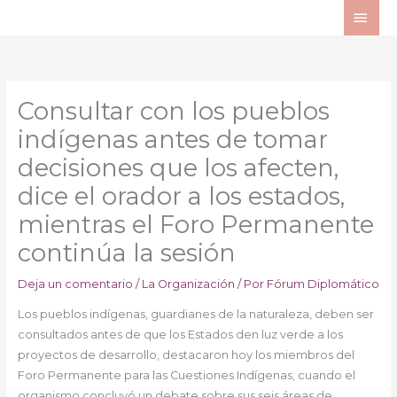
Ir
ME
al
PRI
contenido
Consultar con los pueblos
indígenas antes de tomar
decisiones que los afecten,
dice el orador a los estados,
mientras el Foro Permanente
continúa la sesión
Deja un comentario
/
La Organización
/ Por
Fórum Diplomático
Los pueblos indígenas, guardianes de la naturaleza, deben ser
consultados antes de que los Estados den luz verde a los
proyectos de desarrollo, destacaron hoy los miembros del
Foro Permanente para las Cuestiones Indígenas, cuando el
organismo concluyó un debate sobre sus seis áreas de