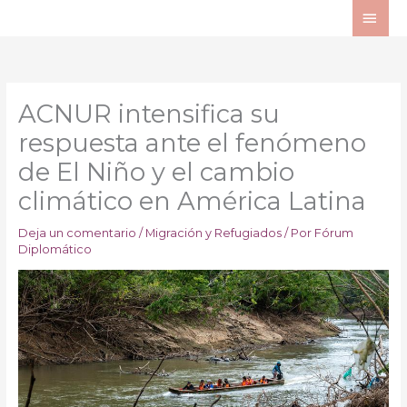
Ir
ME
al
PRI
contenido
ACNUR intensifica su
respuesta ante el fenómeno
de El Niño y el cambio
climático en América Latina
Deja un comentario
/
Migración y Refugiados
/ Por
Fórum
Diplomático