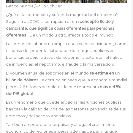
Banco Mundial/Philip Schuler
¿Qué es la corrupción y cuál es la magnitud del problema?
Según la UNODC, la corrupción es un «
concepto fluido y
cambiante, que significa cosas diferentes para personas
diferentes
«. De un modo u otro, afecta a todo el mundo.
La corrupción abarca un amplio abanico de actividades, como
el abuso del poder, la autoridad o los cargos públicos en
beneficio propio, a través del soborno, la extorsión, el tráfico
de influencias, el nepotismo, el fraude o la malversación.
El volumen anual de sobornos en el mundo
se estima en un
billón de dólares
. La corrupción hace que la economía mundial
pierda 2,6 billones de dólares, lo que representa
más del 5%
del PIB global
.
Es un fenómeno que puede erosionar las funciones públicas
básicas y la calidad de vida de las personas, privándolas de sus
derechos y del acceso a servicios.
También empobrece a los países y ahoga el crecimiento
económico de regiones enteras, además de permitir que