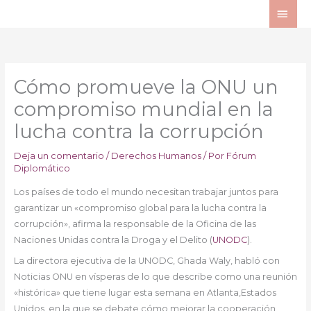
Ir
ME
al
PRI
contenido
Cómo promueve la ONU un
compromiso mundial en la
lucha contra la corrupción
Deja un comentario
/
Derechos Humanos
/ Por
Fórum
Diplomático
Los países de todo el mundo necesitan trabajar juntos para
garantizar un «compromiso global para la lucha contra la
corrupción», afirma la responsable de la Oficina de las
Naciones Unidas contra la Droga y el Delito (
UNODC
).
La directora ejecutiva de la UNODC, Ghada Waly, habló con
Noticias ONU en vísperas de lo que describe como una reunión
«histórica» que tiene lugar esta semana en Atlanta,Estados
Unidos, en la que se debate cómo mejorar la cooperación