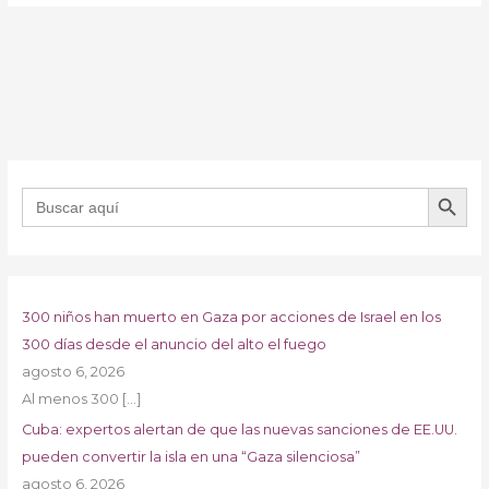
BOTÓN DE B
Buscar:
300 niños han muerto en Gaza por acciones de Israel en los
300 días desde el anuncio del alto el fuego
agosto 6, 2026
Al menos 300
[…]
Cuba: expertos alertan de que las nuevas sanciones de EE.UU.
pueden convertir la isla en una “Gaza silenciosa”
agosto 6, 2026