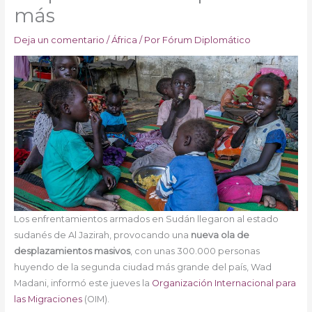
más
Deja un comentario
/
África
/ Por
Fórum Diplomático
Los enfrentamientos armados en Sudán llegaron al estado
sudanés de Al Jazirah, provocando una
nueva ola de
desplazamientos masivos
, con unas 300.000 personas
huyendo de la segunda ciudad más grande del país, Wad
Madani, informó este jueves la
Organización Internacional para
las Migraciones
(OIM).