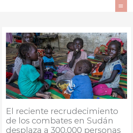
Ir
ME
al
PRI
contenido
El reciente recrudecimiento
de los combates en Sudán
desplaza a 300.000 personas