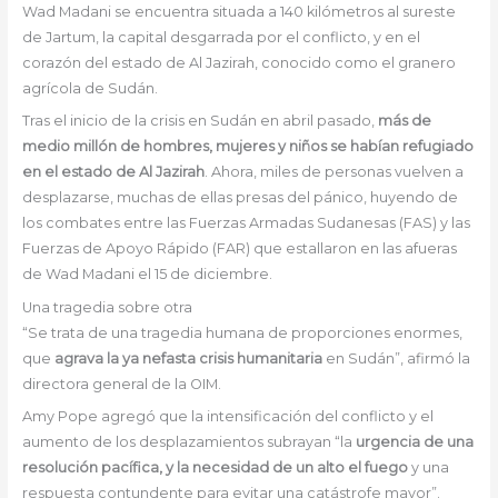
Wad Madani se encuentra situada a 140 kilómetros al sureste
de Jartum, la capital desgarrada por el conflicto, y en el
corazón del estado de Al Jazirah, conocido como el granero
agrícola de Sudán.
Tras el inicio de la crisis en Sudán en abril pasado,
más de
medio millón de hombres, mujeres y niños se habían refugiado
en el estado de Al Jazirah
. Ahora, miles de personas vuelven a
desplazarse, muchas de ellas presas del pánico, huyendo de
los combates entre las Fuerzas Armadas Sudanesas (FAS) y las
Fuerzas de Apoyo Rápido (FAR) que estallaron en las afueras
de Wad Madani el 15 de diciembre.
Una tragedia sobre otra
“Se trata de una tragedia humana de proporciones enormes,
que
agrava la ya nefasta crisis humanitaria
en Sudán”, afirmó la
directora general de la OIM.
Amy Pope agregó que la intensificación del conflicto y el
aumento de los desplazamientos subrayan “la
urgencia de una
resolución pacífica, y la necesidad de un alto el fuego
y una
respuesta contundente para evitar una catástrofe mayor”.