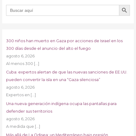
BOTÓN DE B
Buscar:
300 niños han muerto en Gaza por acciones de Israel en los
300 días desde el anuncio del alto el fuego
agosto 6, 2026
Al menos 300
[…]
Cuba: expertos alertan de que las nuevas sanciones de EE.UU.
pueden convertir la isla en una “Gaza silenciosa”
agosto 6, 2026
Expertos en
[…]
Una nueva generación indígena ocupa las pantallas para
defender sus territorios
agosto 6, 2026
A medida que
[…]
Más allá de La Odisea: un Mediterráneo bajo presión