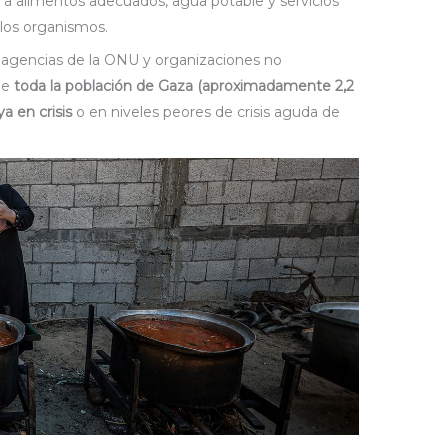
 a alimentos adecuados, agua potable y servicios
 los organismos.
s agencias de la ONU y organizaciones no
ue
toda la población de Gaza (aproximadamente 2,2
a en crisis
o en niveles peores de crisis aguda de