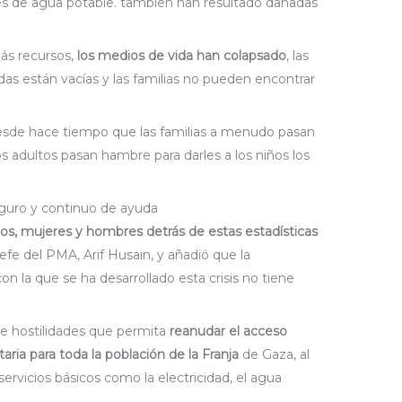
nes de agua potable. también han resultado dañadas
ás recursos,
los medios de vida han colapsado
, las
ndas están vacías y las familias no pueden encontrar
esde hace tiempo que las familias a menudo pasan
adultos pasan hambre para darles a los niños los
eguro y continuo de ayuda
os, mujeres y hombres detrás de estas estadísticas
efe del PMA, Arif Husain, y añadió que la
n la que se ha desarrollado esta crisis no tiene
e hostilidades que permita
reanudar el acceso
ia para toda la población de la Franja
de Gaza, al
servicios básicos como la electricidad, el agua