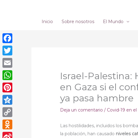
Ir
al
contenido
Inicio
Sobre nosotros
El Mundo
Facebook
Twitter
Email
Israel-Palestina
en Gaza si el con
WhatsApp
ya pasa hambre
Pinterest
Qzone
Deja un comentario
/
Covid-19 en e
Copy
Las hostilidades, incluidos los bomba
Link
la población, han causado
niveles ca
Odnoklassniki