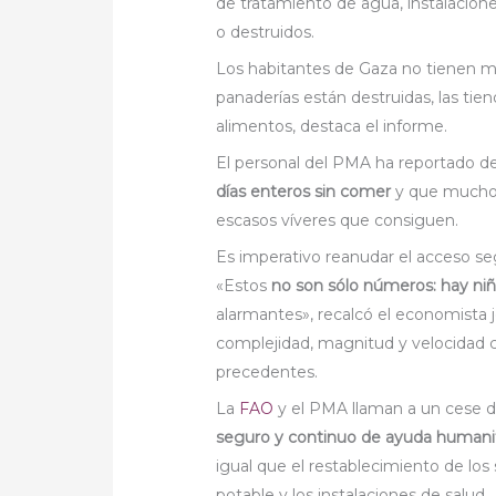
de tratamiento de agua, instalacio
o destruidos.
Los habitantes de Gaza no tienen m
panaderías están destruidas, las tie
alimentos, destaca el informe.
El personal del PMA ha reportado d
días enteros sin comer
y que muchos 
escasos víveres que consiguen.
Es imperativo reanudar el acceso s
«Estos
no son sólo números: hay niñ
alarmantes», recalcó el economista j
complejidad, magnitud y velocidad co
precedentes.
La
FAO
y el PMA llaman a un cese d
seguro y continuo de ayuda humanitar
igual que el restablecimiento de los 
potable y los instalaciones de salud.