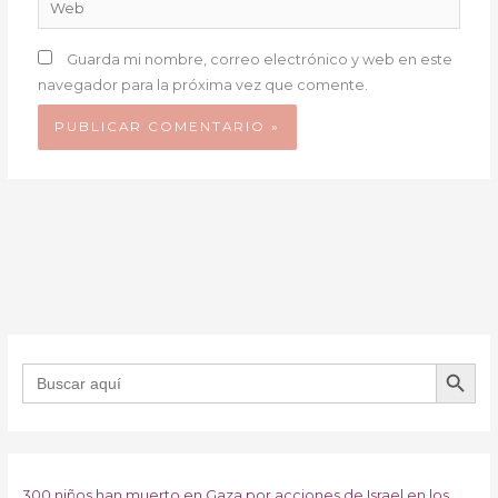
Web
Guarda mi nombre, correo electrónico y web en este
navegador para la próxima vez que comente.
BOTÓN DE B
Buscar:
300 niños han muerto en Gaza por acciones de Israel en los