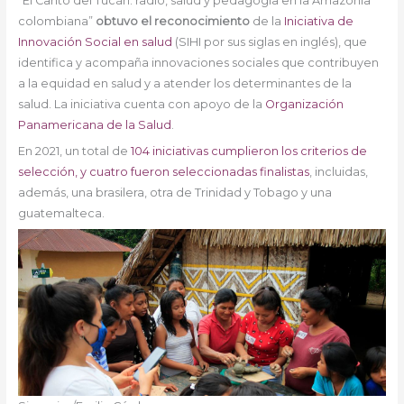
“El Canto del Tucán: radio, salud y pedagogía en la Amazonía
colombiana”
obtuvo el reconocimiento
de la
Iniciativa de
Innovación Social en salud
(SIHI por sus siglas en inglés), que
identifica y acompaña innovaciones sociales que contribuyen
a la equidad en salud y a atender los determinantes de la
salud. La iniciativa cuenta con apoyo de la
Organización
Panamericana de la Salud
.
En 2021, un total de
104 iniciativas cumplieron los criterios de
selección, y cuatro fueron seleccionadas finalistas
, incluidas,
además, una brasilera, otra de Trinidad y Tobago y una
guatemalteca.