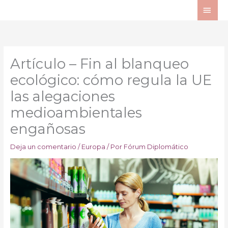
Ir
ME
al
PRI
contenido
Artículo – Fin al blanqueo
ecológico: cómo regula la UE
las alegaciones
medioambientales
engañosas
Deja un comentario
/
Europa
/ Por
Fórum Diplomático