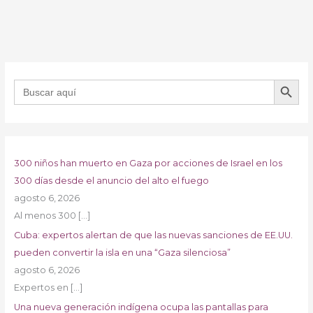
BOTÓN DE B
Buscar:
300 niños han muerto en Gaza por acciones de Israel en los
300 días desde el anuncio del alto el fuego
agosto 6, 2026
Al menos 300
[…]
Cuba: expertos alertan de que las nuevas sanciones de EE.UU.
pueden convertir la isla en una “Gaza silenciosa”
agosto 6, 2026
Expertos en
[…]
Una nueva generación indígena ocupa las pantallas para