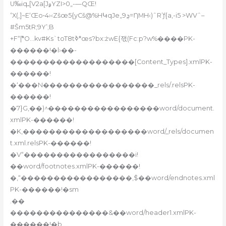
U‰iqـ[V2a[JࢫYZI>0„-—QŒ!
ߵX(,]~E‘Œo•4›‹Zšœ5{yCš@%HԿqJe„ܯ9=ȠMH‹)ˆR’ƒ{a,-i5 >WVˆ–
#Šm5tR;9Y’;B
+F“ܽ|*O…kv#Ks`toT8tߢ*œs?bx:żwE{잯(Fc:p?w%����PK-
������!�l›��-
�������������������[Content_Types].xmlPK-
������!
�‘���N�����������������_rels/.relsPK-
������!
�7}G‚��)^�����������������word/document.
xmlPK-������!
�K‚�������������������word/_rels/documen
t.xml.relsPK-������!
�V“�����������������i!
��word/footnotes.xmlPK-������!
�‚“�����������������,$��word/endnotes.xml
PK-������!�sm
.��
���������������&��word/header1.xmlPK-
������!�b…