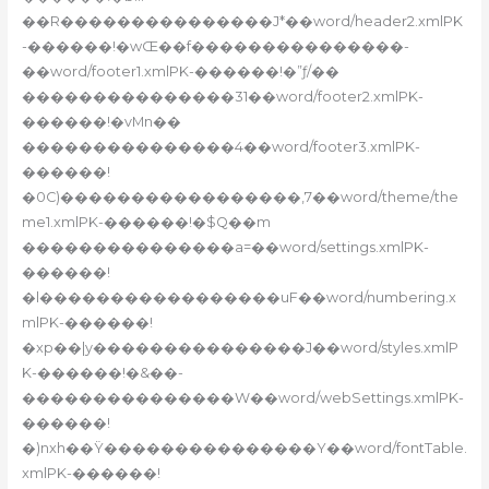
��R���������������J*��word/header2.xmlPK
-������!�wŒ��f���������������-
��word/footer1.xmlPK-������!�”ƒ/��
���������������31��word/footer2.xmlPK-
������!�vMn��
���������������4��word/footer3.xmlPK-
������!
�0C)�����������������,7��word/theme/the
me1.xmlPK-������!�$Q��m
���������������a=��word/settings.xmlPK-
������!
�l�����������������uF��word/numbering.x
mlPK-������!
�xp��|y���������������J��word/styles.xmlP
K-������!�&��-
���������������W��word/webSettings.xmlPK-
������!
�)nxh��Ÿ���������������Y��word/fontTable.
xmlPK-������!