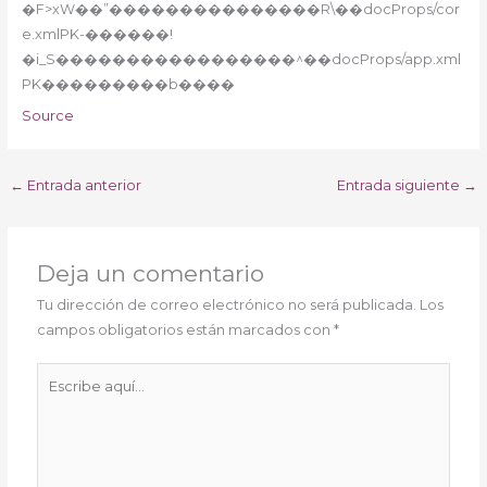
�F>xW��”���������������R\��docProps/cor
e.xmlPK-������!
�i_S�����������������^��docProps/app.xml
PK���������b����
Source
←
Entrada anterior
Entrada siguiente
→
Deja un comentario
Tu dirección de correo electrónico no será publicada.
Los
campos obligatorios están marcados con
*
Escribe
aquí...