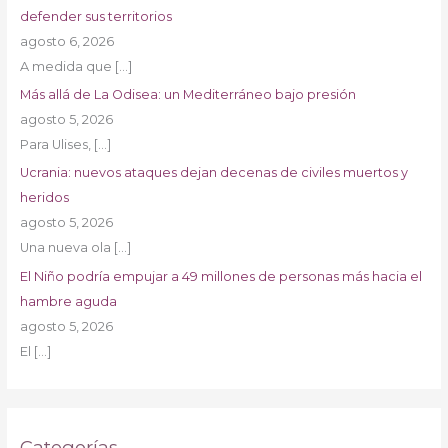
defender sus territorios
agosto 6, 2026
A medida que
[…]
Más allá de La Odisea: un Mediterráneo bajo presión
agosto 5, 2026
Para Ulises,
[…]
Ucrania: nuevos ataques dejan decenas de civiles muertos y
heridos
agosto 5, 2026
Una nueva ola
[…]
El Niño podría empujar a 49 millones de personas más hacia el
hambre aguda
agosto 5, 2026
El
[…]
Categorías