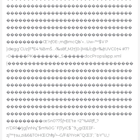
�������������������������������
�������������������������������
�������������������������������
�������������������������������
�������������������������������
���������Œ’nƒ0E•‚m@mcQʪ‘»…Uw–™$V P
}dѥgg’CUz{F*E4 %BmŠ…‹
‰s8f„MJ†]0›}M&/c@>‰|tUVC0†4 #7?
›O����PK�����!�i_S�����docProps/app.xml
(�������������������������������
�������������������������������
�������������������������������
�������������������������������
�������������������������������
�������������������������������
�������������������������������
�������������������������������
���������œSn0?7Šƒ+EE‘te =2“%ARƒf_?
n
‘DR1�!jg)\nNʯ”$m%0GˆF|7yIC$˜9ݧgŒE‡F-
zj™†su,zi&6&TOHŒChʩ/>–G/F&?IYoK”QŒ3‘;ˆbY“U_!