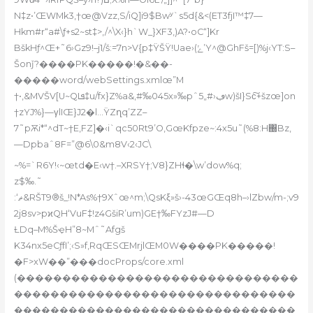
N‡z•’ŒWMk3‚†œ@Vzz‚S/iQ]i9$Bwʸ`s5d{&<(ET3fjI™‡7—
Hkm#r“a#\ƒ+s2~st‡>,/^\X‹}h`W_}XF3,)A?•oC“]Kr
BškHƒ^Œ+˜6›Gz9!–j1/š:=7n>V{p‡ŸŠŸ!Uae›(ݺʼY^@GhFš=[)%j‹YT:S–
Šonǰ?����PK�����!�&��-
�����word/webSettings.xmlœ”M
†•,&MVŠV[U~QIܦ‡u/fx}Z%a&,#‰045x»‰pˆ5„#›ڢw)šI}Sc͠+šzœ]on
†zYJ%}—γlIŒ}J2�l…ŸZղq’ZZ–
7˜pѪi*“^dT~†E,FZ]�‹i`qc50Rt9’O,GœKfpze~:4x5u˜(%8:H΀Bz‚
—Dpbaˆ8F=”@6\0&m8V‹2‹JC\
~%=`R6Y!‹~œtd�E‹w†.–XRSY†;V8}ZHɬ�\w’dow%q;
z$‰.˜
:‘ޡ&RŠT9®š_!N*As%†9Xˆœ^m;\QsKξ»š›-43œGŒq8h–›lZbw/m-;v9
2j8sv>pϰQH‘VuF‡!z4GšiR’um)GE†‰FYzJ#—D
ȽDq–M%ŠҿH”8~Mˆ˜Afgš
K34nx5eCƒfI’;‹S»f,RqŒSŒMrjlŒM0W����PK�����!
�F>xW��”���docProps/core.xml
(�������������������������������
�������������������������������
�������������������������������