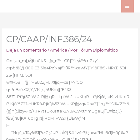
Ir
ME
al
PRI
contenido
CP/CAAP/INF.386/24
Deja un comentario
/
América
/ Por
Fórum Diplomático
Oo[‚Ua_m[‚i/骸ln0K3-=ƒy_n™!-C8}™e/»™œ7,xy’
c‹pb&%ԪI00lE3l3le4Pz1xa(f”›0̰R™•œw!Yjˆr“&FԐ•=9› NRŒ,5DI
2Ԑ•R{NFŒ,5DI
wX!+5$`†’]jˆr–ܤU2ZjHJ X!Ijq—œ†>Y”5Q
q‹–!nBn’sСZjY;VK-‚cj4UKm[[”F^X3
&5Z’=PԸj(5Z•W-J–R㪥.qR—Lp’W-J–zUKfqR—ԸjKj\%„lĸK–zUKfqR—
ԸjKj\%5Z2J–zUKR%ԸjKj\%5Z’W-UKR㪥^qҝ0av?‘[ )hۼ™”Šl‰’Z™&
{ϱ}Y{5šzy–ؿc/>!TR?tTBx›,a#e»ZYuA_V^:tYmBgeQj˜_#iz3jJ}
‰S]яU]K=Tuc†g†ƽ[‹RoM†vW2T{ڬBWƒ:M
l~
…=“Nq›’_uT4y%5J|?izGܼkJUP=aI\?}&#`w1~?|0̢ínisq*HL 6‹’I)H0j“‰f?
9Wԁ4˜›iRfPQŠ–y›n?)ם;X%n—Ol6L“/„]]^`[7″b}