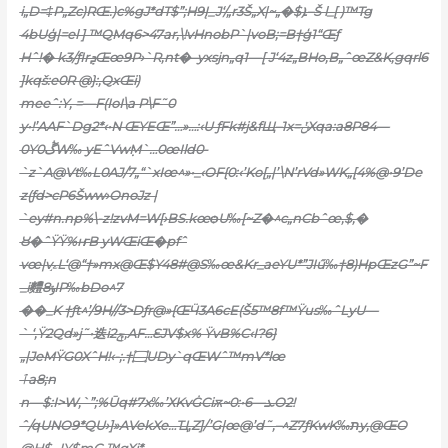
i„D=‡P„Zc)RŒ.)c%gJ*dT$”;H9Į_J‘/„r3Š„X|~„�$ܐ–Š l_[ )™Tg
4bUģ|=el ] ™QMq6>47ar‚\!vHnobP`|voB;=B†ģ1“Œƒ
Hˆ!� k3/ƒIrܯŒœ9P›`R‚nt�–yxsjn„q1—[ J‘4z„BHo‚B„ˆœZ&K‚gqrl6
]kqš:e0R @}:,QxŒi)
meeˆ:Y‚ =—F(IoI\a P\F˜0
y•!’AAF`Dg2*‹•N ŒYEŒ”…»…:‹U ƒFk#j&fЩ–1x=ݩXqa:a8P84—
0Y0ڴW‰ yEˆVwܼM`…0œIld0-
`z`A@Vt‰L0AJ/7„“`xIœ^»•_‹OF{0:‹’Ko[„|’\N’rVd»WK„[4%@•9’De
z(ƒd>cP6Šww›OnoJz |
`ey#n.np%\-z!zvM=W[›BS.kœѻU‰[~Z�^c„nCbˆœ,$‚�
Ȣ�ˆŸŸ%ҥB yWŒiŒ�pfˆ
vœ|v֣ۦL‘@“†»mx@Œ$Y48#@S‰œ&Kr_aeYU*”JIű‰†8)НpŒzG”~F
_i麷ݸ8IP‰bDo^7
��_K †ƒt^’/9H//3>Dƒr@»
{ŒӴ3A6cE(Š5™8f™Ÿus‰ˆLyU—
` ‘,Ÿ2Qd»j˜•迭i2ݼ,AF…ƐJV$x% ŸvB%C‹I?6}
„|JeMŸG0XˆH!‹-;.†۝UDy`qŒWˆ™mV*lœ
ٱa8;n
n—$:I>W‚`”;%Ūq#7x‰’ХKvĠCiѫ~ܥ—6•:0O2!
ˆ/qUNO9*QU›]»AVekXe…Ҵ‚Z]/’G|œ@’d˜,–^Z7ƒKwK‰תy‚@ŒO