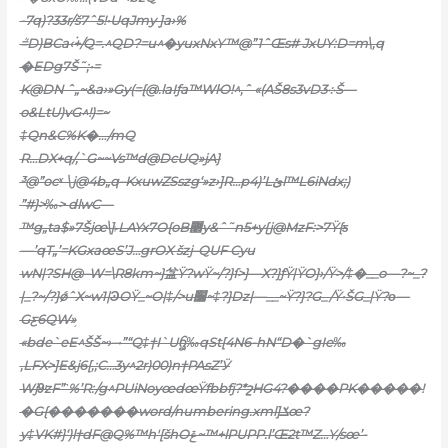
-7q)?33r/š7ˆ5!•UqJmy ֭]a›%
ܳ=D)BCa‹۬+/Q=.^QD?=u^�yuxNxY™@”1ˆŒs# JxUY:D=m\‚q
�EDg7Š˜;•=
K@DN ˆ„~&a›»Gy(={@.laIƒa™WŀO!^‚ˆ «(AŠ8s3vD܀3Š—
o&LtU)vG^!)=~
‡Qn&C%K�…/mQ
R…DX+q/,`G~~Vs™d@DcUQ»jA}
³@”ocˣ \j@4b„q–KxuwZSszg‘»z›]R…p4)’Lئl™L6iNdx;)
”#}>‰> dlwC—
™g„ta$»7Šjœ\]˫LAYx7O{oB޲y&ˆ˜n5+y{j@MzF:>7Ÿ{ƽ
—’qT„’=KGxaœS’J…grOX šzj–QUF Cyu
wN|?SH@–W=\R8km~}㿽Ÿ?wŸ~/?}ſ>}—X?}ƒŸ|ŸO}›/Ÿ>/‡�__o—?~_?
|_?~/?}ǿˆX~w1|ϿOŸ_~O|‡/>u׷~‡?}ǲ|—__~Ÿ?}?G_/Ÿ•ŠG_|Ÿ?ο—
Gƹ6QW»֥
«bde`eE^ŠŠ~›–•”“Q‡†I`Uᦫ‰qSt[4N6-hN“D�`gIe‰
‚LFX>]E&j6[‚;C…3y^2r)00)n†PAsZ’Ӱ
Wj9ͧzF”˺%’R:/g^PUiNoyœdœŸfbbfj?*շHG4?����PK�����!
�G{�������word/numbering.xml]ݎœ?
y‡VK#}‘)l†dF@Q%™h'[šhOݝ~™+lPUPP.l’Œ2t™Z…Y/sœ’-