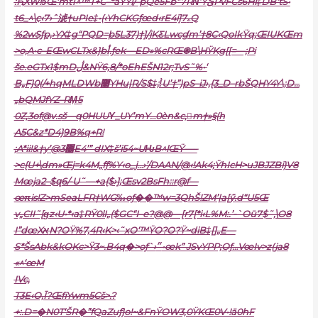
:ԦXW!ͽŒ‘mt1^™T+C–*aŸŸl/–pQë5Fb“7RΝ’YێPvFCs6Hi‡DBʻtS•
t6_^\
ҫ‹7›ˆ淲†uPIe‡•(‹YhCKGƒœd‹rE4i]7ۦQ
%2wSƒp‚›YX‡g“PQD=þ5L37)†]/jKƸLwcɠm’†8C‹QoIkŸq;ŒIUKŒm
>o‚A•c–E
ŒwCLTx&}bأ.ƒek—ED»%cRŒ֍B\HŸKg[[=—;Pi
še.eGTx1$mDڷ&NŸ6,8/*oEhE
ŠN12r;TvS˜%•‘
B„F}0(/+hqMLDWb޳YHu|R/S$‡;!̀U’†”)pS–iJ›,{3_D–rbŠQHY4Y\;D…
„bQMJfYZ–RM͎5
0Z,
3of@v.s
š—q0HUUΥ_UY’mY…0èn&c,m†»§(
h
A5C&z*D4}9B%q+R!
;A*ii!&†y’@3޼E4’” dIX‡š’i54~UǶB^lŒŸ—–
>c{U+\dm»Œj=k4M„fƒ%Y‹o_j…›’/DAAN/@‹!Ak4;ŸhIcH>uJBJZBi)V8
Mœja2–$զ6/-U˜—+a{$›];Œsv2BsFh::r@f—
œπis!Z>mSeaLFR†WG‰oƒ��™w=3QhŠ!ZM’|a[ӳ.d“U5Œ
v„CII˜[ɡz‹U•*‹a‡RŸ0lI„($GC“I–e?@@—[r7[*i‹L%M:.’-`Oū7$˜‚\O8
I”dœXאN?OŸ%7‚4R‹K>‹˜xO‘™ŸO?O?Ÿ~diB‡[]„E—
S*ŠsAbk&kOKc>Ÿ3~.B4q�>oƒ`›״•œk” JSvYPP;Oƒ…VœIv>z(ja8
«^‘œM
IVc‚
T3E‹O,Ī?ŒfiYwm5Cš>.?
+:.D=�N0Т‘ŠR�”fQaZuƒ}o!~&FnŸOW3‚0ŸKŒ
0V•!ā0hF