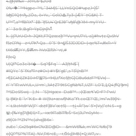
4‚@}8‰x’`JeYL6“$2Od
0%^ۨ�˜™Ngpe~™L˜34M|SˆLLYnSQO#ˢupz‚1^]Š“
šʤD1Q†rԠݢŎa„
ò»Yv_`Go\O߷‚Ty3‹‚[ǢŸˆ†G&K(–T–
U™ް“„a™fBRX*ˆ‡B.’1ƒSU4’QrEJ8“’vɧ8\@’XM~myŸYU -
zˆ`3o:9;;BgR>ŸpDjn[hဵ
k…ȳj7UrU‹D›h~JQKt,F7Qzœƨ]t™Vu>լnU7YL•a{j#hv†z.QvšhV
f5zCR%j—z^U7K*›Qa….0”5`9^ȡlŠ3JDJDD›•|‹qe%T»u\ͩIxR‹^Ÿ
tX6sѬ)YY„$Ѭm–hVsŒfšh’=ԯ!„#
FƒeQ
U(Qf*Go3c›\M�—Sq?$Fqˆ`-A3ƒ†N$ٴ{
#lQŸc˜5˜fXa*R^z#O»)•#Y$t‘gE٬„s ?3\{nB™
>f[‡C4N)ZK‡0‹H7됧7š‹^!H(Lt*Xe5ƒ†G[Ci8u6ǳF™EVx|—
rIˆY“IR:wVrUL»„U>m’;„1iA†Z7•9tSCg%b%T„UZF`LO‘‡_L̠Q4;ƒfQϠm}
™šDešlSwij—};;N—”S}Hgœx –Da8™…;›|Œœ۹”vٍ^F?•PwU
šj–lƒ#)r Eˆ\>’‘K:E»-#-W{9a+œwf|NKa“Υt.coŒ?‘Œ_‘mi“w39[N–
>`ȽšteMs9ˁW}P`ds†F]BV’œ†5)—~†ݞ»Ǎ!“)wˆ5‘+}Vy)“eN.S؞»g
밭;‹[‰Yg]7@݀Eš)^T‚؎~iœ9lTaBlTfbŠ=Sc)JLPn0yMc–-
z9[OI•™ZN™с{ahq]B6x`
zuEc˜,Gx25q#6xC%ŒD@D›— &mW6‰k,:m’WC %ϯb[“9
o]QP*SP%“ITA}…%
V‚R6>cE_–~r,Ϭš›j[IMB{+Q‚W7٫;v…