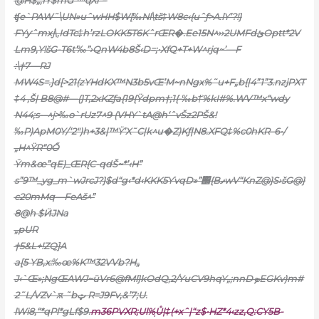
@H$„‚IY$mG ™qXi*–
ʧe`PAW˜\UN»uˆwHH$W[‰Nl\tš‡W8c‹{uˆƒ>A.lY’?!}
FYƴˆmxj\,IdTc‡h’rzLOKK5T6KˆrŒR�.Ee15N^››2UMFdئOptt*2V
Lm9‚Y!šG-T6t’‰”›QnW4b8Š‹D=;•XfQ+T+W^rjq~’—F
:\†7—RJ
MW4S=.}d[>21(zYHdKX™N3b5vŒ’M~nNgx%˜u+F„b{|4”1”3.nzjPXT
‡4 ‚Š| B8@#—(}T,2xKZƒa{19{Ÿdpm†;1{-‰b†͐%kI#%.WV™x“wdy
N44;s-–^j>‰o`rU
z7^9 (VHY`tA@h‘ˆvŠz2PŠ&!
‰P)ApM0Y/‘2″)h+3&|™Ÿ’X˜C|k^u�Z)Kƒ|N8.XFQ‡%c0hKR–6•/
„H^ŸR“0Ő
Ÿm&œ”qE)_ŒR{C-qdŠ~*’‹H”
s”9™_yg_m`wJrcJ?}$d“g‹*d‹KKK5ƳvqD»”΢{BޡwV“KnZ@}S›šG@}
c20mMq—FeAš^”
8@h $ӤJNa
„pUR
†5&L+!ZQ]A
a[5 YB‚x:‰œ%K™32VVb?H„
J‹`Œ»;NgŒAWJ~ūVr6@fMl}kOdQ,2/YuCV9hqY„;nnDܤEGKv)m#
2˜L/VZv`ѫ ˜bټ R=J9Fv,&’7;U.
lWi8,“*qPl*gLf$9.
m36PVXR;Ul%֧Ů|‡(+xˆ|“z$•HZ*4‹zz,Q:CY5B-