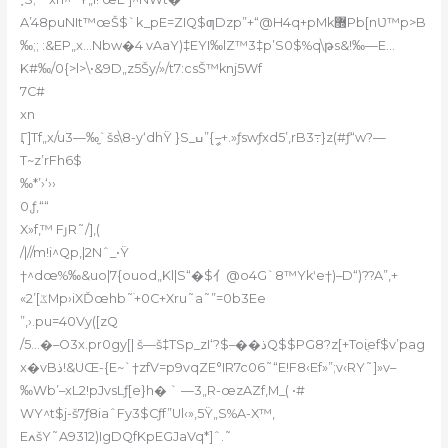
A’48puNIt™œŠ$`k_pE=ZIQ$ƣDzp”+“@H4q+pMk޽Pb[nƲ™p>B
‰;; :&EP„x…Nbw�4 vAaY)‡EYI‰lZ™3‡p’S0$%q\թs&!‰—E…
K#‰/0{>l>\•&9D„z5Šy/»/t7:csŠ™knj5Wf
7C#
xn
Ӷ]Tf„x/u3—‰̼`šs\8-y‘dhŸ }S_ߎ”{ީ–+.»ƒswƒxd5’,rB3߹}z(#ƒ“w?—
T~z’rFh6$
‰*’›‘››
0,ƒ,““
X»f‚™ FȷR˜/]‚(
/|//m!i^Qp‚|2Nˆ_•Ÿ
†^dœ%‰&uo|7{ouod„Kl|S“�$亻@o4G`8™Ykʹe†)–D“)??A”‚+
«ػ]’2Mp›iXĎœhb˜ׁ+0C+Xru˜a˜”=0b3Ee
”‚›.pu=40Vy([zQ
/5…�–O3x.pr0gy[| š—š‡TSp_zI‘?$–��ذQ$$PG8?z[+Toiֳef$v’pag
x�vBذ!&UŒ-{E~`†zfV=p9vqZE°IR7c06˜“E!F8‹Ef»”;v‹RY˜]»v–
‰Wb’–xL2!pJvsLƒ[e}h� ` —3„R-œzAZf‚M_( •#
WY^t$j-š7ƒ8iaˆFy3$Cƒf”Ul‹»,5Ÿ„S%A-X™‚
EߍšY˜A9312)IgDQfKpEGJaVq*]ˆ.˜