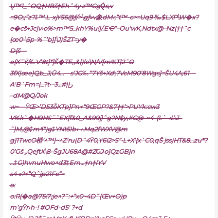
Ų™1_ˆOQ†HBš†Ehˆ4y z™CgQ̽s,v
=9O;;”z?‡™.L-xjY56@ƒ/>\gƒ»v象dM‹;”t™-c>=Uq9•‰$LХP\W�x?
e�cš+Jc]v›o%>m™5_khY%u!]/.EҼ”–Ou‘wK‚Ndtx@–Nz(††˜c
{œ0-\5p-%˜’b]]\J)ŠZT=y�
D{š—
e
{X˜Ÿ/‰V’8t]*]Š�TE‚,&|)k›\N/V[m%T|2˜O
3fX|œe}Qb_J;Ū4…—s‘JG‰“7Yš+XԺ;?VcM90’8Wgs]=ŠU4A;61—
A‘B`Fm=|_?t•–ر||#…3
–dM@Q/Jok
w~—ŸŒ>’Dֽ53ȭKTp]Pn+“9ŒGP?&7††‘>PUYk:cw3
V%k`�H9HS˜˜EX{f&0_A&99j}ˆg?N$y,#C@–~4–(L`-‹Ľ:J–
˜}M‚@‡mߞ“)g‡YNt5Ib‹-‹.Mq2fWXV@m
g]1TwcO桰’^™]~^Z’ru(D˜4Ÿ0‚Y6i2>S”•L+X’{x`C0,qŠ jss)HT&8…zu*?
0’Gš „QeƒtX\8–ŠgJU68A@#ZѠo]QzGB}n
…‡G)hvnuHwo^d3‡Em…†n†IYV
s4•»?+”Qˆjp21Fc“=
o:
o:R(�a@75!7;je^?˜:+”x0~4D˜[Œv+O)p
m’gŸr›h-! #OFd-d5‘ ?+d