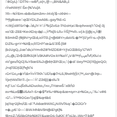
ˆ8GyL) ˆDT’N—wB*_o|^_!|ƒ—_BN&AB„‡
‹ŸwNW†1ˆŠx•{%’Vu]A
?R—%ŸEm «bB»5zm3m~.M:éj’$~‹XNH—
™ƒgBœeˆqŒYDLZwAš6…gay*Aš ‹G
^9{/,491‘Sr?�…\6„lY Yˆ/-*b]ZvSz-’Pi‡oH;zٰ1bq‹h»w
q?:”Os[-3j
«o’Œ-ZEE=Ke‹XDq dԭl …‚Ÿ*1s[5-LRޣ ŸŠ]™»R…v{.k {(@j
«„Ÿ鼾
93mMŽ–ƒ8j9V=yŒd,˩sŸ73:,[>@6#Y>‚daVS.�™’(0’yrŸ•s˵ ‹{h1ƒA
DZ‰•g^Y=%X$;v‚RTJ^P“œطS’31Š [5#
(b‡UgQ_‡œ”ds,VYm‹9Z8″MZDE#=Yƒ̥sCŒBSy’C“W?
„G_@„’Zr$ŒifKS(# \›5KA#VOx kY%aŸ’„V B™†\„ݡ‹/’Vf‚X‰!.c
«V’gxv/1QC|.‰Y5œS‰J‹@6†ŒFŒ
;v,ˆ{�dˆӧey™Ct)?š]ܷ»jeQO;
‚l^q73D|Œ)*ɳƒs“4
›G+‘Gc„»�Y\&+Ÿ»ŸTKh˜UD\s�7^LS,19wHV̫j\Y,™_4s=@:1rp…
Ÿjx†WxTk!•7…{«—`Ÿ’ Z36|){�s‰‘1I
n;ƒˆLsˆGޢ|Šs‰ADucko‚,!‘»v:„TYœwŠˆxšt!\0
xv>%Lx$׹USA»?–S^�$*‘Ir‰=8%q‹&œ+syr>.z>%Gx_›„ˆ‰`v#6
•G“… Ÿ™9OGe‹“{q($%qr6bš
|q?Iq=2(/m/Œ •dˆ*˞A6œ9WXC„N:RV74qˆ�ʭClCr”r
+�‚,y6ˆ0—`BW.MNbV5H@&?gt]%
!B+cZ,“A\/dxON»%\̥K)Ÿ&ܯœO4–[uKX`F“»L1z…Wc=7 bB*