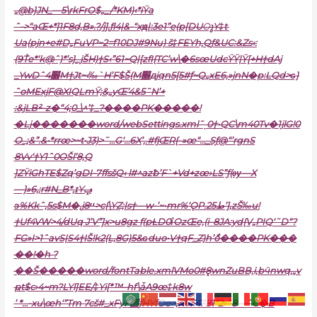
„@b}JN_—5\rkFrO$„_/*KM)‹*iŸa
ˆ->“aŒ+*]1F8d‚B».?/j]‚ƒl4|&-“xԭ|:3e1”ְe(p[DUുY‡t 
Ua(pjn+e#D„FuVP~2=f10DJ#9Nu) š‡FEYh‚
Qƒ&UC:&Zs‹:
(9T֩e*‘k@ˆ)*’s}_jŠH)†S‹”61~Q|[zfI{TC’w\�6sœUdcŸŸ|Ÿ[+H†dAj
_YwDˆ׻4M†Jt~‹‰`H’F$Š(M׮дjqn5[5#ƒ~Q„xE6,»jnN�p:LQd>ɢ}
ˆoMExjF@XIQLmŸ;&„yŒ’4&5˜N’+
:&jLB²–z�“4;0_\^’‡_?����PK�����!
�Lj�������word/webSettings.xml˜ˎ0†•QC\m40Tv�1jlG!0
O_;&”.&•*rrœ>~t•J3)>˜…G‘…6X’‚.#fjŒR{–»œ“…_Sƒ@“’rgnS
8Vv‘†Y1ˆ0OŠl’8,Q
]ZŸiGhTE$Zq’gDI-7ffsšQ‹ l#^azƀ’F`+Vd+zœ›LS”ƒ(ѹ—X
—}»6‚;r#N_B*,ɪYݡ
ͻ%Kkˆ‚5s$M�,jײ8>c{\YZ;|s†—w-’~•mr%‘ǪP.25ط’]‚zŠ‰u!
†Uf4VW>4/dUq J’V”]x>u8gz f(pȽD0ΐOzŒe‚(i–8JA:yd{V„PIQ‘˜D“?
FG»I>1ˆavS|S4†IŠ!k2(L‚8G)5&ɢduo•V†qF_Z)h’ާo����PK���
��!�h ?
��Š�����word/fontTable.xmlVMo0#ܷ8wnZuBB‚i,bӵnwq‚„v
ҏt$c›4~m?LYl]EE/‡Yi[*
™–hf\ǡA9œ‡k8w
’ *…-xu\œh‘”Tm 7cš#_x
FyF܎ƒHYfOe>,RYF4781“2›ˆ8—ˆC�B