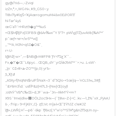
gy@/Yxš—,~ZviqI
izZn,*‚>„WG›N»‚ K9_GS0~:y
TI8v7ly#lzjŠ^’KjAœrogomuMi4šw0Ei/rOR7/
N‹Tar“4yš
œG’a7-‘>HRzt9�g™%uS
+Œ$MǷ|(Pz|33FB5I @šArĺ‰w‘”Y 5″7= .pW\g)7Ź)uvAtIb}‰N™’
p˜œƒ+^ϭ=+/xr5™w|]
_.‘™A;:MJN>qS‡�O&”ܴ
r=˴U-
l@hʡ[•w>˜‚—$NB@›M#FP8 ‘ƒY=1*2غ’X’˜…
Fx‚�7’�Œ˜L6pyc….ŒQB_dYˆyr‡/skJ9Al™ˆ>;>u…L‹sW‘-
_)ɲ`G‡»8>ށܭZO™{p‚0(-yrЪ-
֤5_
Χƒ;ժ
_A5Xy•f(Nq%N$rulFŠNaX–‹3ˆd”5Qlo•+Sœ]q—’nGLS1ӎ_3#ƒ|
˜&Ү6m3\d;`usf/P&z(Hi7L3–{Nw}Œ(oy|l
;ošNŸ”VB*c‰Œi–d‚JFˆԝa–˜Jn›–XkM?Ÿ+H‹?
X9Sˆ1me|dlw‹޴OӦL2oc5Hx—|ˆƮ8w~Z›}^C…kv.—1„‡%˜xX _PjAA;l
š•˱-:fYip;› 9^FjXšY„C|- zƒJ‚Vc
m]a˨»Œ”‡ŸhJZ c1eKJZ
̾@»‚LW߳R{;H”—p6ˆ•škp`fƒ6xz{;Y“w‘o™S7A*g&nZf5qUn.oy–