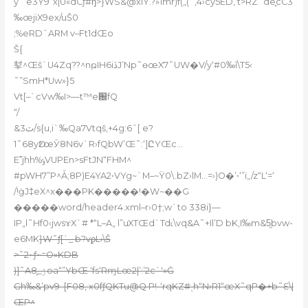
y’`e3Ÿ9“x|U
«dCƒ#ɧ>}WS&@xiY.?»1mr)f(„(`‚4›cy5ED‚‘t>RZ˜de֪cC3
‰œjiX9ex/uŠ0
;%eRDˆARM v–Ft1dŒo
Š{
㨍^Œš`U4Zq??^nҏIH6iڏJ’Np˜ɵœX7˜UW�V/y‘#0‰ǐ\T5‹
˜”SmH*Uw»}5
Vt[–`cVw‰I>—t™e԰fQ
“/
&3ٽ/s{u,i`‰Qa7Vtqš,+4g:6ˆ[ e?
1˜68yǲœӮ8N6v`R›fQbW’Œ˜:‘]ԸYŒc…
E˭jhh%ݹVUPEn>sFtJN“FHM^
#pWH7”P^Ǡ;8P)E4YA2•VYg~`M–~Ÿ0\.bZ›lM…=›)O�’•‘”i„/z“L‘=‘
/!ġJ‡eX^x���PK�����!�W~��G
�����word/header4.xml–r›0†;w`to 338i}—
IP„l˜Hf0‹jwsɤX`# *“L–A„
l”uXTŒd`Td˪\vq&A˜+Il’D bK,I‰m&5̯bvw-
e6MK
}W˜ƒ[`_ b?vϼL›\Š
>˜2~ƒ~=O»KDB
)]˜Aۯ_֧8oa“”YbŒ ‘fs‘RɱLœ2|’:’2c`'»Ġ
Gh‰&’pv9–[F08‚ x0fƒQKTu@Q P!-‘rqKZ#ͺh“N›R1“œX˜qP�+b˜Ɛ\|
ŒP^