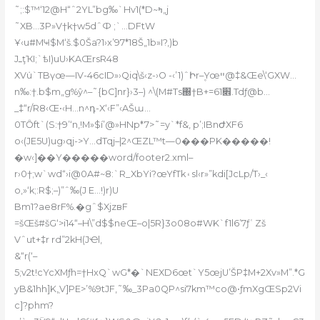
˜;:$™‘12@H“ˆ2YL”bg‰`Hv1(*D~ߤ„j
˜XB…3P»V†k†w5dˆФ ;`…DFtW
Ұ‹u#MҸ$M‘š.$0Ša?1›x’97*18Š„1b»I?,)b
JߺţҠI;`ѣI)uU›KAŒrsR48
XV݁u`TBүœ—IV-46cID»›Qiq\š‹z-›O -‹’1)ˆԻr–۪Yœײ@‡&Œe\‘GXW…
n‰:†.b$m„g%ŷ^–˜{bC]nr}›3–) ^\(M#Ts΀†B+=6׎1.Tdƒ@b…
_‡“r/R8‹Œ•‹H…n^դ-X‘‹F”‹AŠɯ…
0TȎft`(S:†9’‘n‚!M»$í’@»HNp*7>˜=y`*f&, p’;IBnԺXF6
o‹(JE5U)ug›qj->Y…dTqj–|2^ŒZL™t—0���PK�����!
�w‹]��Y�����word/footer2.xml–
r›0†;w`wd“›i@0A#~8:`R_XbYi?œYfTk۽sl‹r»”kdi[JcLp/T›_‹
o‚»‘k;:R$;–)”ˆ‰(J E…!)r)U
Bm1?ae8rF%.�gˆ$XjzвF
=šŒš#šG‘>i14“–H\”d$$neŒ–o|5R}3o08o#WK`f1l6’7ƒʿZš
Vˆut+‡r rd”2kH(JҼl,
&“r(‘–
5;v2t!cYcXMƒh=†HxQ`wG*�`NEXD6œt`Y5œjU’ŠP‡M+2Xv»M”.*G
yB&1hh]K,̹V]PE>’%9tJF‚˜‰_3Pa0QP^si7km™co@•ƒmXgŒSp2Vi
c]?phm?