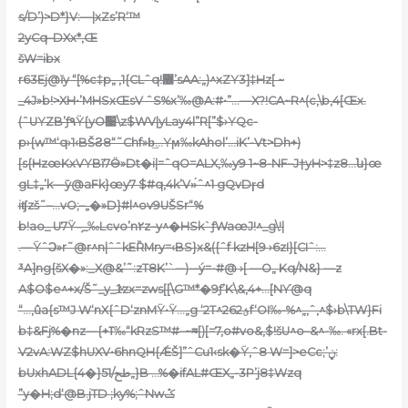
s/D’)>D*}V:—|xZ
s’R‘™
2yCq–DXx*‚Œ
šW=ibx
r63Ej@ĭy “[%c‡p„ ,1{CLˆq!޼’sAA:„)^xZY3]‡Hz
[ ~
_4J»b!>XH•’MHSxŒsV ˆS%x’‰@A:#•”…—X?!CA~R^(c‚\b,4[Œ
x.
(ˆUYZB’ƒ۹Ÿ{yO׹\z$WV|yLay4l”R[”$›YQc-
p›{w™‘q›1‹BŠϨ8“˜Chf»b͢…Yϻ‰kAhol’…iK’-Vt>Dh+)
[s{HzœKxVYBĩ7Ӫ»Dt�i|=ˆqO=ALX,‰y9 1~8-NF–J†yH>‡z8…ն}œ
gL‡„’k—ȳ@aFk}œy7 $#q‚4k’V»́ˆ^1 gQvDɼd
iʧzš˜–…vO;–„�»D}#l^ov9UŠSr“%
b!ao_ U7Ÿ–̣_‰Lcvo’n۲z–y^�HSk`ƒWaœJ!^_g\!|
.—ŸˆϽ»r˜@r^n|ˆˆkEȐMry=‹BS}x&({ˆf kzH[9 ›6zI}[CIˆ:…
³A]ng{šX�»:_X@&’˜:zT8K’`-–)-–ý=-#@ ›[ —O„ Kq/N&} —z
A$O$e^+x/Š˜_y_1ͮzx=zws[[\G™*�9ƒ’K\&‚4+…[NƳ@q
“…‚ûa{s™J W‘nX{ˆD‘znMŸ•Ÿ…„g ‘2T^26ؽ2f‘OI‰-%^„‚ˆ,^$›b\
TW}Fi
b‡&Fj%�nz—{+ߠ‰“kRzS™#–~⩳[)[=7‚o#vo&‚$!šU^o–&^-‰. «rx[.Bt-
V2vA:WZ$hUXV•6hnQH{ǼŠ]”ˆCu1‹sk�Ÿ‚ˆ8 W=]>eCc;’ݧ:
bUxhADLﰦ/51{�4}„}B …%�ifAL#ŒX„-3P’j8‡Wzq
”y�H;d‘@B.jTD ;ky%;ˆNwݣ