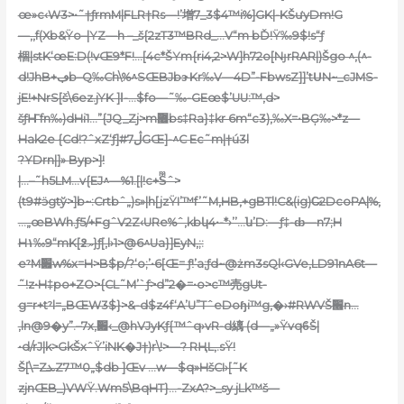
œ»c‹W3>•˜†ƒrmM|FL
R†Rs—!’增7_3$4™i%]GK|-KŠưyDm!G
—‚,f(Xb&Ÿo–|YZ—h –_š{2zT3™BRd_…V“m bĎ!Ÿ‰9$!s“ƒ
棝|stK‘œE:D(!vŒ9*F!…[4c*ŠYm{ri4‚2>W]h72o[NȷrRAR|)Šgo ^,(^-
d!JhB+ڢb–Q‰Ch\%^SŒBJbɝKr‰V—4D”-FbwsZ]]’tՍN~_cJMS-
jE!+NrS[š\6ez.jYK ]ا-…$fo—˜‰-GEœ$’UU:™,d>
šƒҤfn‰)dHi1…”{JQ_Zj>m޶bs‡Ra}‡kr 6m“c3),‰X=•BĢ‰>*
z—
Hak2e {Cd!?ˆxZ‘ƒ]#7ڷGŒ]-^C Ec˜m|†ú3l
?ҰDrn|]» Byp>]!
|…–˜h5LM…v{EJ^—%1.[|!c+Šͫˆ>
(t9#ӭgtў>]b~:Crtbˆ„)s»|h[jzŸI’™f’˜M,HB‚+gBTl!C&(ig)C̷2DcoPA|%,
…„œBWh.ƒ5/+FgˆV2Z‹URe%ˆ,kbկ4•-*›’’…ն’D:—ƒ‡-ȸ—n7;H
H١‰9“mK[߶.˶}ƒ[‚l›1>@6^Ua}]EyN,;:
eˀM׏w%x=H>B$p/?‘o;’•6[Œ= ƒ!’a;ƒd~@żm3sQl‹GVe‚LD91nA6t—
˜!z•H‡po+ZO>{CL˜M’`ƒ>d”2�=•o>c™壳gUt-
g=r+tˀl=„BŒW3$}>&-d$z4f‘A’U”TˆeDoɧi™g,�›#RWVŠ׫
n…
‚ln@9�y”.–7x‚׏‹_@hVJyKƒ{™ˆq›vR-d縭 (d—„»ŸvqϐŠ|
•d/rJ|k>GkŠxˆŸ’iNK�J†)r\!>—? RҢL,.sŸ!
Š[\=ZܥZ7™0„$db ]Œv …w—$q»HšCI›[˜K
zjnŒB_)VWŸ.Wm5\BqHT}…-ZxA?>_sy jLk™š—