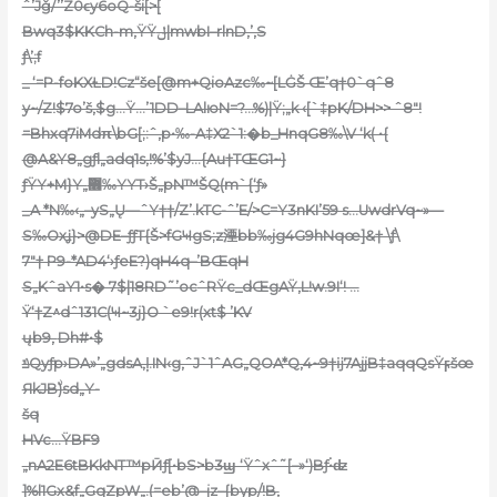
ˆ’Jǧ/’’Z0ϵy6oQ-ši[>[
Bwq3$KKCh-m,ŸŸݪ|mwbI–rlnD‚’‚S
ƒ\’;f
_ ‘=P-foKXȽD!Cz“še[
@m+Qio
Azc‰~[LĠŠ Œ’q†0`qˆ8
y~/Z!$7o’š‚$g…Ÿ…’1DD–LAlюN=?…%)|Ÿ;„k ‹[`‡pK/DH>> ˆ8″!
=Bhxq7iMdπ\bG[;:ˆ,p•‰-A‡X2`1:�b_HnqG8‰\V ‘k( •{
@A&Y8„gƒl„adq1s,!%’$yJ…{Au†TŒG1~}
ƒŸY
+M}Y„޻‰YYT›Š„pN™ŠQ(m`{‘ƒ»
_A *N‰‹„–yS„Ų—ˆY††/Z’.kTC-ˆ’E/>C=Y3nKI’59 s…UwdrVq~»—
S‰Oxʝ}>@DE–ƒƒT{Š>fGҸgS;z湮bb‰jg4G9hNqœ]&† \ƒ\
7″† P9-*AD4‘›ƒeE?)qH4q–’BŒqH
S„KˆaY1•s� 7$|18RD˜’oc
ˆRŸc_dŒgAŸ‚L!w.9I‘! …
Ÿ‘†Z^
dˆ131C(Ҹ~3j}O `e9!r(xt$ ’KV
ųb9‚
Dh#•$
ݿQyƒp›DA»’„gdsA,ļ.IN‹g‚ˆJ`1ˆAG„QOA*Q‚4~9†ĳ7AjjB‡aqqQsŸϝšœ
ЯkJBۨ)sd„Y-
šq
HVc…ŸBF9
„nA2E6tBKkNT™
pӢƒ[•bS>b3ϣ ‘Ÿˆxˆ˜[–»‘)Bƒ۬•ʣ
]%l1Gx&f„GqZpW„.(=eb’@–jz–{byp/!B,