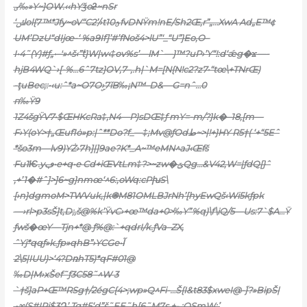
ٸ‰»Y~}OW.‹‹hYǯoƻ~nSr
‘ݽlol{7™*Jfy~oV“C2’/›t10ؿfvDNŸm!nE/Sh2Œ,r”„…XwA Ad„E™¢
UM’DzU“dIjœ-‘ %a9If]’#’fNoš4>lU”‘_“U”}Eo,O–
I•4˜(Y)#ƒ„•–'»^š‹”ۧt}W|w‹‡ov%s’—lM`—}™?uP›’Y“!:d‘ǽg�ϫ—-
hjB4WQ`›[-%…6ˆ7tz}OV‚7–‚.h|`M=[N{N!c2?z7•“tœ\+TNrŒ)
-ţuBec;:•‹u:ˆ*a~O7Oۣ›7ǐB‰¡N™–D&—G=nˆ…0
п‰Ÿ9
1Z4šgŸV7•$ŒHKcRa‡,N4—P)sDŒ‡ƒ mY=-m/?}k�–18,[m—
F›Y(oY>†„Œuf1ȯ»p:|ˆ**Do?f_—‡;Mv@ƒOdط~>|!+}HY R5†( ‘+“5Eˆ
*šo3m—lv9)YŻ›7h]|]9ae?K*_A~™eMN^aJ‹Œfš
Fu1Ѥ.yڢ•e+q•e Cd+iŒVtLm‡?>~zw�ݶQg…&V42,W=|ƒdQ[}ˆ
‚+’1�#ˆ]>]6~g}nmœ‘^6:,oWq:cPխS\
[›n}dgmoM>TWVuk,|k֎
M81OMLBJrNh’[hyEwQš‹Wi5kƒpk
—›rl>p3sŠ]t,D;,š@%k’ŸvC›+œ™da+0>‰Y”%q)\f\iQ/5—Us:7`$A…Ÿ
ƒwš�œY—Tjn+*@ ƒ%@:`+qdrI/k.ƒVa–ZX‚
ˆYj*qqƒ»k.ƒp»qhB”›YCGe•آ
2\5|IUU)>‘4?DռhT5)*qF#01@
‰D|M›xŠef˜ƒ3C58˜^W 3
`†š]aP+Œ™RSg†/2égC{4>;wp»Q^Fi-…Š{I&t83$xweI@-}֞?»BipŠ|
٠ɤ(S#IPi$3Դ’ Tg#5‘d”š˜EE˜h[6˜M7s‚+-.:QSmW;ߴ