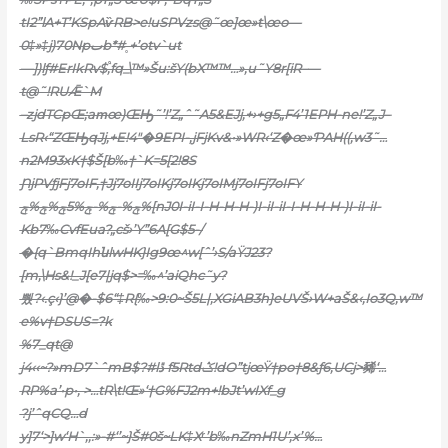
tI2”lA+T’KSpAѷRB>e!uSPVzs@˜œ]œ»ŧ\œo—
0‡»‡j)70Npٮb*#˳+’otv`ut
—])lƒ#ErIkRv$,֩fq_\™»Šu:šY(bX™™…»‚u˜Y8r[iR–—
t@˜!RUǢ`M
–zjdTCpŒ;aՠœ)ŒԢ˜’!’Z„ˆ˜A5&EJj‚+›+g5„F4’1EPH-ne!’Z„J–
LsR‹“ZŒԢqJj‚+E!4″�9EPI-‚jFjKv&•»WR‹‘Z�œ»ƤAH((,w3˜…
n2M93xK†$Š[b‰†`K=5[2!8S
ƝjPVƒjFj7oIF‚†Jj7oIIj7oIKj7oIKj7oIMj7oIFj7oIFY
ݼ%-ݼ%-ݼ%5ݼ%ݼ%ݼ%[nJ0I-iI-I-H-H-H-)I-iI-iI-I-H-H-H-)I-iI-iI-
Kb7‰CvfEua?„cš›’Y”6A[G$5-/
�{q`BmqIhնlwHK}Ig9œ^w[ˆ’›S/aŸJ23?
[m‚\Hs&!_J[e7|jq$>=‰^’aiQhc˜y?
뿼?‹.ç‹}’@�-$6“‡R{‰>9:0~Š5L|,XGiAB3h}eUVŠ›W+aŠ&‹,Io3Q‚w™
e%v†DSUS=?k
%7_qt@
j4‹‹~?»mD7`ˆmB$?#lڐ f5Rtdݣ!dO”tjœŸ†po†8&ƒ6,UCj>豨‘…
RP%a’•p•, >…tR\t!Œ»‘†G%FJ2m+!bJt’wIXf_g
?j’ˆqCQ…d
y]7‘>]w‘H`‚,:»-#‘’~}Š#0š~LK‡Xʳ’b‰nZmH1U’‚x’%…