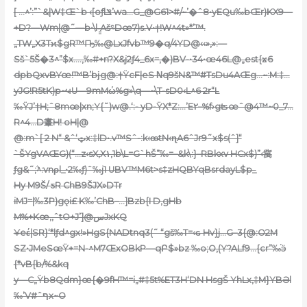
[ …^’:”`&|W‡Œ`b ‹[oƒlݏ’wa…G_@G61>#/~’�ˆ8•yEQu‰bŒr)KX9—
+D?—Wm|@˜—b•\l-̳Aš؝Dœ7)s.V•†!W^4t»*’™.
„TW„X3Tϰ$gR™Ҧ‰@LxJfvb™9�q/4YD@‹‹»,»:—
Sš`5Š�3^”$x….,‰#+n?X&j2ƒ4_6x=,�)BV-•34•œ46L@„est{ϫ6
dpbQxvBYœ!™B’bϳg@:†ŸcF|eS Νq9šN&™#TsDu4AŒg…~:M:‡…
yJG!R5tK)p~ҹU—9mMώ%g»\q—~\T-sD0‹L^6 2r“L
‰ŸJ’†H;ˆ8mœ|xn;Y{˜)w@.‘:- yD-ŸX*Z:…’E۲–%f›gʦœˆ@4™~0_7…
R^4…D䡤H! oH|@
@:m`[ 2 N“ &ˆ‘ټx:‡lD•.v™Sˆ-:k‹œ̵tN‹ɳA6ˆJr9˜x$s(ˆ]“
`ŠYgVAŒG)(“…z‹sX‚X۱,1b\L=G`hŠ”‰=–&k\:}–RBkxv HCx$)”‹歶
ƒg&˜ܳ;^:vnρl_•2‰ƒ)ˆ‰j1 UBV™M6t>s‡zHQBYqBsrdayL$p_
Hy M9Š/ ƽR ChB9ŠJX»DTr
iMJ=|‰3P)gǫi£ K‰’ChB–…]Bzb{I D‚gHb
M%+Kœ‚‚ˆtO+J’]@سJxKQ
¥eέ|SR}‘*lƒd^gx!»HgS{NADtnq3(˜ “gš‰T=‹ɢ Hv}j…G–3{@:O2M
SZ•JMeSœŸ+=N-^M7ŒxOBkP—qԲ$»bz ‰o;O‚(Y?ALf9…{cr”‰֡ӭ
{*vB{b/%&kq
y—C„Ÿb8Qdm}œ{�9fH™=i„#‡5t%ET3H‘DN HsgŠ YhLx‚‡M}YBƏl
‰’V#ˆףx~O