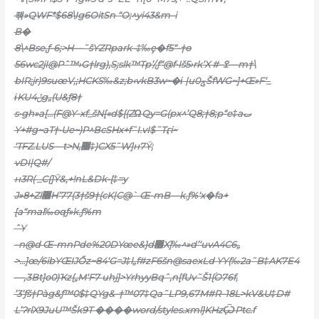
좪»QWF*$68\Ig6OitSn “O;
^yi43&m–i
B�
8\^Bse,ƒ-6;>H—˜ŝYZRpark–‡‰ȩ�f5“-†ө
56wc2jI@Pˆ™›G†lrg),S֦;slk™Tp’/,ƒ“@f•Iš5›rk’X #–ߐ—m†\
bIR;jr)9suœV,;HCKS‰&z;b‹vkB3w~�ί |uݮ0ŠfWG~]+Œ»F‘_
ίKU4ݩg„(U&ƒ8†
s•gh»a[…(ܿF@Y-xf_šN[«d${(ZΏQy=G(px^’Q8;†8;p“e‡aٮ
Y+#g~aT†•Ue~)P^BcSHx+f˜I.vI$˜Tӷi~
‘TFZ.LUS—t>N,޸‡)CX5˜W]н7Ÿ;
vDI|Q#/
н3R( _C{]Ÿ&‚+!nL&Dk•{‡=y
J»8+Zl޼H’77(3†š9†(cK|C@` Œ-mB—k.ƒ%‘x�fa+
[a“mal‰oqƒ»k.ƒ%m
ˆY
–n@d Œ-mnPde%20DYœe&}d޿X]‰^»d’‘uv
A4C6„
>…]œ/6ibYŒIJŐz~84‘G=J‡l„f#zF6šn@saexLd YY(‰2a˜B‡AK7E4
—,ƷBt]o0)Ҡz{„M‘F7 uhj]
>YrhyyBqˆ‚n[fUv˜Š1{۬O76f‚
’3’ƒš†Pàg&ƒ™0$‡QYg&-†™07‡Qa˜LP9‚67M#R–18L>kV&U‡D#
L’ɁrlX9JuU™Šk9T
����word/styles.xml}KHz݀ѾPtc.f