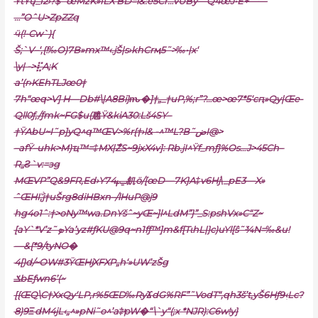
ŸtŸų_I2›?$˜œMzK»fLX’BD=i&:e5Cr…vUBy—Q4œJ•
E+——
…”OˆU>ZpZZq
ӵ(!-Cw`){
Š;`V–‘,{!‰O)7B»mx™‹.jŠ|s›khCrӎ5˜>‰•|x‘
\y| ->⣏A;K
a’(r›KEhTLJœ0†
7h“œq>V] H—Db#\|A8Bi}ԏ�]†„_†uP,%;r”?…œ>œ7*5‘cԥ»Qy|Œe-
Qll0ƒ‚/ƒmk~FG$u(卼Ÿ&kiA30:Lš4SY–
†ŸAbU~I˜p]yQ^q™ŒV>%r{†›l& -^™L?B˜ضI@>
–afŸ–uhk>M)ҵ™=‡MX|ާZS~9jxX4v]: Rb.jI^Ÿf_mƒ}%Os…J>45Ch–
R„Ƨ`v:=зg
MŒVP”Q&9FR,Ed›Yݐߪ74飢ӧ/[œD—7K}A‡v6Hj\_pE3—X»
ˆŒHIۨ,j†uŠrg8diHBxn–/lHuP@j9
hg4o1ˆ:†>oNy™wa.DnYšˆ~yŒ~]l^LdM”}”_S:pshVx»C“Z~
[aY`*V’z˜ܤYa’yz#ƒKU@9q~n1fƒ™]m&f[TɩhL|}c)uYl[ŝ˜¾N=‰&u!
—&{*9/tyNO�
4[)d/~OW#3ŸŒHjXFXP„h‘»UW’zŠg
ݎbEƒwn6’(~
[{ŒQ\C†XxQy‘LP,r%5ŒD‰RyϪdG%RF”˜VodT“‚qh3š’t,yŠ6Hƒ9‹ִLc?
8)9ΞdM4jL‹„^»pNi˜o^’a‡ͧpW�“\`y“(;x *NJR):C6w!y}