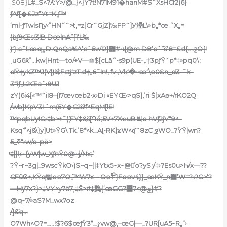
|Š08
}L#_S^?ʎ:Ÿ>/@_}^}Ÿ?t!N71M91�hanM#S˜XsHCf2)6}
ƒAf[�SJz”Yt=K,ƒ™
‘ml-ƒTwlsȠy‹”HN˜ˆ>t,=z[CrˆGjZ]‰FPˆ]У澏L\»b„*œ ˜X„=
(bƒ9Œs!3!B DœlnA”{1‘L‰
)‘}:c˜Lœq؏D.QnQa%A’e`5w12}޾#•վ@m D8’cˆ”š’8=Sd{.…շO{!
˰uG6ܺx”…kw[Hnt—to/+V—⪮$[cLȁ˜•s9p(UE-,.†3pƒŸ`p*‡»pq0\;
dŸ†ykZ™J(V|)i$Fstj‘zT.d†„6˜In!, fv.,Vk‘�~œ‘\o0Sn_d3-˜k–
3“iƒ„L2Œaˆ›9UJ
zY(6i4[«™ˆiI8–{I7œvœb2•x›Di «EYŒ‹>qS],’ri Š[xAɵ+/rKO2Q
/wb}KpV3I ˆm(5Y�C2š!f^EqM[lE!
™pqbUyIG›‡b>+˜(’֧FY‡&š[Դǻ;5V+7XҽuB붝o hVƒ2jV“9^–
Ksqާˆ^j&\}y]Ut»ŸG\ Tk.’8*^k_Aɭ•RK]ϫW^ʠˆ8zC
ˏջWO_?ŸŸ|wn?
ߧ_5“›w/o-pӧ>
ͧ‡|}ķ~{yW|w_ӼƒnŸ0@~j/Nx;’
?Ÿ~r~3g|_9wscŸkO›)S~q~{|‡Ytx5~x~죧ͬo?ɏSݫ/‡›?Es0u>Һ/x—??
CFûϾ+,KŸq뻧oo7Oܿ„™W7x—Oo߾}Foov4߽}}_œKŸ_n޾’W=?‹?G>‘?
—Hÿ7x?}>‡VY^y7ӧ7˿‡Š>#‡䳾{‘œGG?ݼ@>7߼}#?
@q~7/»aS?M_wx7oz
/]&̏q…
O7Wh^O?=_…!$?6$œƒŸٷ_“3vw@‚–œG|—_?
UR[uA5~R„”›