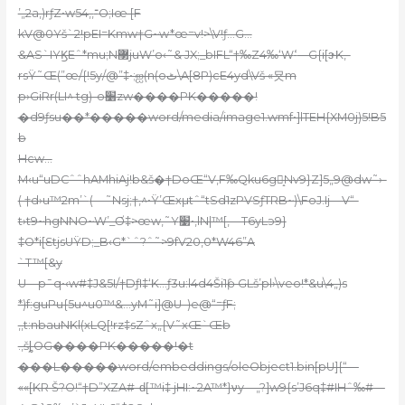
’„2a,)rƒZ•w54,,־O;Iœ [F
kV@0Yš`2!pEI=Kmw†G~w*œ=v!>\V!ƒ…G…
&AS`IYϏEˆ*mu;N޳juW’o‹˜& JX;_bIFL“†‰Z4‰‘Wߵ––G{i[ɝK‚-
rsŸ˜Œ(”œ/{!5y/@”‡•;ஐ(n(oٹ\A[8P)cE4yd\Vš «묫m
p›GiRr(LI^ tg)-o׸zw����PK�����!
�d9ƒsu��*�����word/media/image1.wmf•]lTEH{XM0j)5!B5
b
Hcw…
M‹u“uDCˆˆhAMhiAj!b&š�†DoŒ“V‚F‰Qku6g̝Nv9}Z]5„9@dw˜›-
( †d›u™2m’`
(—˜Nsj;†‚^•Ÿ’Œxµtˆ“tSd1zPVSƒTRB~)\FoJ.Ij—V“-
t›t9~hgNNO~W’_Ơ‡>œw‚˜Y׹•‚lN|™[,—T6yLэ9}
‡O*i[ƐtjsUŸD;_B‹G*`ˆ?ˆ˜>9fV20,0*W46”A
`T™[&y
U—p¯q•‹w#‡J&5I/†DƒI‡‘K…ƒ3u:l4d4Ši1ƥ GLš’pl›\veo!*&u\4„)s
*)f:guPu{5u^u0™&…yM˜i]@U–)e@“=ƒF;
‚,t:nbauNKl(xLQ[!rz‡sZˆx„{V˜xŒ`Œb
.‚šȴOG����PK�����!�t
���L�����word/embeddings/oleObject1.bin[pU]{“—
«
«[KR Š?O!“†D”XZA#-ԁ[™i‡ jHI:~2A™*}νy—„?]w9{s’J6q‡#IHˆ‰#—