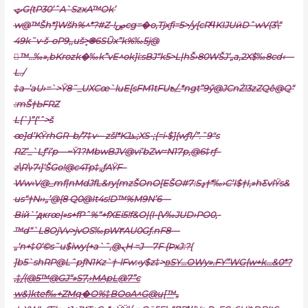
ټG(tP30’ˆA`SzxA™Ok’
w@™Šh*]Wšh%^*?#Z-!ڝcg=�o‚Tjxƒi=5>/y[cRϥKIJUӥDˆwV(3\“
49k˜v•š–oP9‚,ušܻ>֎6SŨx”k%‰5j@
™…‰»,bKrozk�‰k”vE^ok]i:sBJ“k5>L|hŠ›80WŠJ’„a,2X$‰8cd‹—
L./
‡a–’aU›=`>Ÿ8˜_UXCœ`luE[sFM1tFUҍ/_*ngt”9ӳ@JCnŻ!3zZQê@Q“
:mŠ†ЬFRZ
L{`)”{‘ˆ>š
œ]d’KŸrhGR–b/7‡v•– zšl*KJܥ;XS-;{=i•$]{wƒ1/”.˜9″s
RZ’_`Lƒ’i’p—~Ÿ1?MbwBJV@vi’bZw=N17p,@6‡rƒ–
z\R\›7‹]‘ŠGo!@c4Tp‡„ƒAŸF–
Ww‹V@_mf|nMdJfL&ry[mzŠOnO[EŠO#7:Sڍ†*‰›C’I$†I,»hƸvlŸs&
us“†N››„’@{8 Q0@It4s!D™%M9N’6—
Biй`’ԫrœ|»s+fPˆ%“+fXEi5!f&O|(I•{V‰JUD›PO0,-
™d“`L8OjVv>jvOS‰pW٣AU0Gƒ.n
F8—
„‘n+‡0‘©s˜u$iwy{+a`˜,@ܢH =J—7F {ÞxJ:?{
]b5`shRP@LˆpƒN1Kz`†-lFw:‹y$z‡>
вSY…OWy».FY”WG{w+k…&0*?
‚‡/(@5™@GJ“»S7,›MApL@7”c
w&)ktef‰+ZMq�O%‡BOoA^G@u[™„