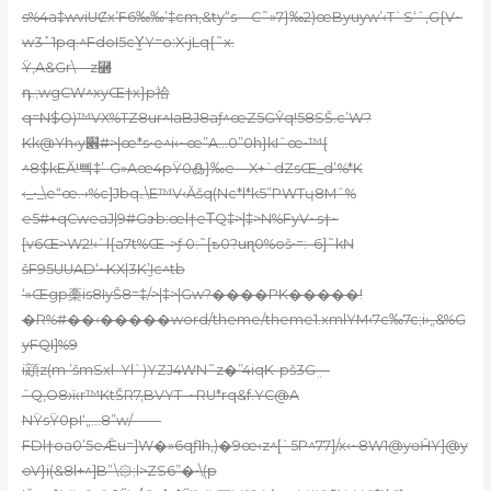
s%4a‡wviUȻx’F6‰‰’‡cm‚&ty“s—C˜»7}‰2)œByuyw’‹T`S‘ˆ,G{V~
w3ܰ`1pq.^FdoI5cY̫Y=o:X•jLq{˜x.
Ÿ‚A&Gr\—z⿽
դ.;wgCW^xyŒ†x}p祫
q=N$O)™VX%TZ8ur^IaBJ8aƒ^œZ5GŶq!58SŠ.c’W?
Kk@Yh‹y׎#>|œ*s•e^i‹~œ”A…0”0h}kIˆœ•™{
^8$kEӐ!뻭‡’-G»Aœ4pŸ0߷}‰e—X+`dZsŒ_d’%*K
‹_•_\e“œ. ›%c]Jbqۦ\E™V‹Ǎšq(Nc*l*k5”PWTɥ8Mˆ%
e5#+qCweaJ|9#Gɝb:œl†eΤQ‡>|‡>N%FyV~s†~
[v6Œ>W2!‹`l{a7t%Œ->ƒ 0:˜[ҍ0?uɳ0%oš•=:–6]˜kN
šF95UUAD‘~KX|3K’̼Ic^tb
‘»Œgp槀is8IyŠ8=‡/>|‡>|Gw?����PK�����!
�R%#��‹�����word/theme/theme1.xmlYM‹7c‰7c;i›„&%G
yFQI]%9
i顁z(m ’šmSxl–Yl`)YZJ4WN˜z�”4iqK-pš3Gܹ—
ˆQ‚O8ӝr™KtŠR7,BVYT–~RU*rq&f.YC@A
NŸsŸ0pI‘„…8”w/——
FDl†oa0’5eǢu=]W�»6qƒ1h,)�9œ‹z^[`5P^77]/x‹~8W1@yѳĤY]@y
oV}i(&8l+^]B”\۞;l>ZS6”�•\(p