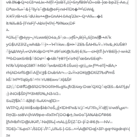
v8
.š%�Q>cCš=wLIĸ~N!|7.^]oBT„‡{^SryfB9r\Ȫ››oB-]œ bpZ{-Ae_(
D*ss‹‹‰»ˆ& [
“šy’s˜@&@eFj·rxHTDt�™\GWȡ
X KŸ;rB^cS ‘dU.kv^+@»GnAH.0Aq’2Jx>-Q=A‰…�š
lt:%‰8ã-|TYxF)“•AbV{Ҹ7r(-*91%xx;ֹDF
³•
³G‰{˜@4yy~„YLwx6(O4a_5ˆ;o…,vƒŠ>„B}›\„S[‡w濴•+A”k
yG$U!Z3!Zۼwh&b ‘`)> ~‘H’
1 kw…$H+ˆZEѣ ŠAH‰Ÿ…YIv&_KUŠ8?
˜|j4߽&!Wy\ «^2VKdpO=t™ z9!’oK@;‰9) E;‰—cH{tͳ.]vYBEl]›;!-w›kZ
™š‹DaאSrB$ˆ5Oȼ=ˆ�4B:“†8?'[«‘o!N)”œšxvSEqP-
NɁb’U|AtqCš87
`M50ˆ\w&nšDެk ‡Šuo) ‹g!‚l„„s».ƒ™›eT[>dlA‚>
rh(AD4rfS@lٲA{[V;ѯ$ Dub!iA=›…-2ޢŸ»zOKƫ@DtlZ7ѣd*mŠ
kŠˆM™Tqšiy5ˆ=!Y YU8Ex»vˆX|&ŠF
‡2!,’‚ˆD#ޮfG@šR2G‘9O0RH‰g‰‚ƒtŒ4xy Dœ’QXQ˜qŒš…&4I?|‚p/
˰} iNOi$ŠÞj™3Mtf0%„N3‹VJ…
SuZƒ$k˜ˆ &|BӺ-‰
AX^q|1D:~
WTPQ˳A):Wi$sdp$kb?oŠ_j[+1DHPx& V‚)ˆ+U‘?R‹ֶ„Ÿ’dƒ{ V‹w9\ېx=-
R†Œ› ss8V‹{hW9pe•‹RxTH”(OO�†‚:1w0o”{A%AbD*#66
[ƒVMbfYD@UKA*,ˆNx|5‰[ ›nAL;|‚Š!{Z˜D–|/–2•#6 ƒs —NV…
7DE}›˜‰ps?ˆ/š‡D|`/1″˜„U‰S } GS…^>\A@PDq[^3P gq=NgdrqY›|
™