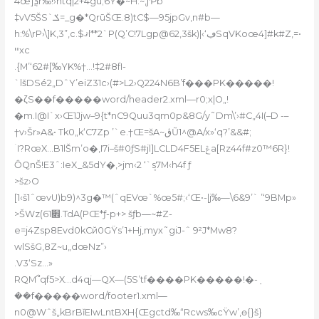
4œ]ܯr‰!›htq|2+4gu;6Ÿ�~H:~,jƤb
‡vV5ŠS`ݎ=_g�*QrūŠŒ.8)tC$—95jpGv,n#b—
h:%\rP›\]K‚3”,c.$ޤl**2`P(Q’C!7Lgp@62,3šk)|‹‘ڢSqVKoœ4]#k#Z,=•
ײxc
.{M’‘62#[‰YK%†…!‡2#8fI-
`lšDSé2„DˆY’eiZ31c›
(#>L2›Q224N6B’f���PK�����!
�ζS��f�����word/header2.xml—r0;x|O„!
�m.I@I`x›Œ1Jjw–9{t*nC9Quu3qm0p&8G/y˜Dm\’›#C„4I(–D -–
†v›Šr»A&• Tk0„k‘C7Zp ’`e.†Œ=šA~ڨŨ1^@A/x»‘q?’&&#;
ۤI?RœX…B1lŠm’o�,I7i–š#0ƒS#jl]LCLD4F5ELݝa[Rz44f#z0™6R}!
ȎQnŠ!E3ˆ:IeX_&5dY�,>jm‹2 ‘`ܱs7M‹h4f ƒ
>šz›O
[1‹š1ˆœvU)b9)^3g�™(ˆqEVœ`%œ5#;‹‘Œ•-|j‰—\6&9’` ’‘9BMp»
>ŠWz(6׎1.TdA(PŒ*ƒ-p+> šƒb—~#Z-
e=j4Zsp8Evd0kCй0GŸs’1+Hj‚myx˜giJ-ˆ 9²J*Mw8?
wlSšG,8Z~u„dœNz”›
.V3‘Sz…»
RQM՞qf5>X…d4qj—QX—(5S’tf����PK�����!�-ܼ
��f�����word/footer1.xml—
n0@Wˆš„kBrBǐEIwLntBXH{Œgctd‰“Rcws‰cŸw’‚ө{}š}