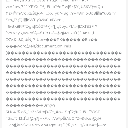
zq*`4wyJr‚xd†. ‡’D‡5‡n‡td‚ƒ/.YVMĬcI ‘iw™FRt’-
vxV˜pw;7ˆ`“ŒŸX=™„U9 -b™eZ:w|S>$Y„ UŠ&V’†V(Qa L—
‡iz>1ŸmArq_ŒŠ@:–7`UxX`yk?»‚Sg…YV^8m o›Jo޵8a‡u0S›f?
$mڷB:ƒQ‘⶿KW֨T-y%&»8u&Ykm–֧
lf6wtk8RP”DgIs|ICuͭG™>’j=”ϦLƒJpy…YL“„=}DXT$3Fi*\
[ŠzӶvZy3,WPm‘–\—fܧ:ˆ8L~‘—ƒ-q)‹MF?0’F)ˆ AnX…,i…
D7v;
&_&0)d/N}P–Ub»+���PK�����!�E•»��
���word/_rels/document.xml.rels
(�������������������������������
�������������������������������
�������������������������������
�������������������������������
�������������������������������
�������������������������������
�������������������������������
�������������������������������
���������–R0m(V?
3H›-4I’‰oŠ_’|Iz3^Š&mj%3’=,,#o‡+$g’‘2ܼ@,.2UšH“‘šRST
˜‰U”Jf13ڲbf@ހj7}MxF„c…VeYpŠ(AUO;“2=›9vIœ’@yH
l ‹k bƒj‚k0vŠ2$B-p*xͶb/Dg/!!J;۸†.”J)‰‚Y^‚H†/?J8^A5$—m