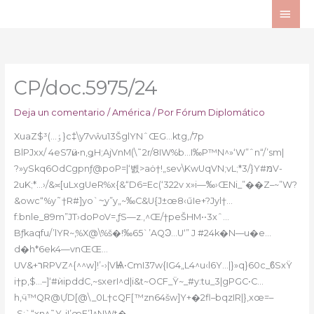
Ir
ME
al
PRI
contenido
CP/doc.5975/24
Deja un comentario
/
América
/ Por
Fórum Diplomático
XuaZ$³(…ٶ}c‡\y7vŵu13ŠglYNˆŒG…ktg‚/7p
BlPJxx/ 4eS7ӥu•n,ǥH;AjVnM(\˜2r/8IW%b…I‰P™N^»‘W”ˆn“/’sm|
?»ySkq6OdCgpnƒ@poP=|‘벬>aȯ†!„sev\KwUqVN;vL;*3/}Y#מּV-
2uK;*…›/&꫱[uLxgUeR%x{&“D6=Ec(‘322v x»i—ۧ‰›ŒNi_”��Z–~”W?
&owc“%y˜†R#]yo`~̯y”y„~‰C&U{J±œ8‹űIe+?Jyl†…
f:bnle_89m”JT›doPoV=,ƒS—z.,^Œ/†peŠHM••3xˆ…
Bƒkaqfu/’lYR~‚%X@\%š�!‰65`’AQϿ…U‘” J #24k�N––u�e…
d�h*6ek4—vnŒŒ…
UV&+רRPVZ^{^^w]!’-›|VѨ•CmI37w{IG4„L4^u‹l6Y…|}»q}60c_ϐSxŸ
i†p‚$…–]‘#ѝipddC‚~sxerI^d|i&t~OCF_Ÿ~_#y:tu_3|gPGC•C…
h‚ӵ™
QR@ỰD[@\_0L†cQF[™zn64šw]Y+�2fl–bqzIR|}‚xœ=–
˯S;`“xn^˜Y„i!’œE’]^NWt�