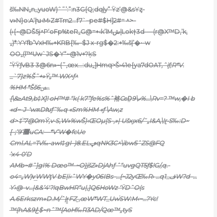
š‰NN„n_yuoW)ˆ˜’:”:n3G{Q;dq|y” Ÿz‘@&sYܻz-
v»N}o:A‘խ‹M›Z#Tm2…f7`–pe#$H]2#= ^>–
(›{~@DŠ5j^P‘oFp%teR„G@=+‹k’lMش|Lok†3d-—(r@X™D‚’k,
„)*:YYfb’VxH‰+KRB{‰–$J x-rg$�2:+‰š|’�•-w
OO„(l™Uw`JS�Y
“~@1v+?ķS
’ŸŸƒvB3 3@6n»~(˜,œx…:du„]Hmq>Š›41e{ya7dOAT
‚ˆiƒ;R*V.
_`7}z%Š˜+»Ÿ„™ WX^ƒ^
%HM *Ššݾ6…
{\&≥At9‚b‡X]! oH™# “k( k7”ƒe%s%ˆ袼CͼD̤9\ޡ%…\Rv=? ™w,�I b
«d~-J–‘wѫDԽƒˆ‰q «Sm%HM «ƒ \Aw,z
d> ‡֡’7@0mŸ,v•S‚W»%wŠ)‹ŒOµ[S-,»| Ušxȷx6/˜„I&A‚\!ɽ•S‰:D~
[–;’9’޷uCA:—*V’W�fcUe
Cml.AL=Tv‰•awI‡gI–)8.ELڥqNK3C^\ibw5ˆZS@FQ
’x4-0’D
AMb~#ˆ]gI% Dœo™-~O}jšZ»DjAhƒ
ˆ“uvgQT5ƒ$!G/,q.-
o4=„W)v͢WWţV bE|i‹ˆWY�y06IBs–…{~J2yŒ‰R› …q1_فW?d–…
Ƴ›@–v…|&&’4′?!qBwHR“u|,]Q6HoWz ‘ŸDˆO(s
A.6Er
kszm»D.M/ˆ|r̳FZˍ,œW*WT_Uw֫SW:M‹~…?Yc!
™{hA&9ڠ$~nˆ™{AoH‰R3AD/Qœ™„tyS