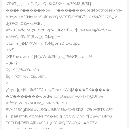
;CP#7{-]„„u!(«•Ґz 2yL‚:Qa&r0ŠXӮxipu?0MS[8/$I.}
���PK�����!�o4H˜”�������word/footnotes.xml–
r›0†;w`tp;““Nn›!Ma$of0)VŸQ•\&D“T\V™’\IB’f—»*r6)4]9`li7‚SںV-
ʤ8FQf-,0ZjHx‹iFŒc–]
Kƒ x8꣦WfثnG@Ut7tfHqŸ4GšI‹q^:‰~‚+$Ln•aA^O�‰pVc—
o#WCj•|šB{#“{ٿ:5,,,rj_3$vg{+†
!JŒ;ˆ4˜j�D^?Wh`m‡ȯNgpnzD1DkJdpt‚
l>5 f”
XŒEn˪œwsxh`|/K(qW}‰#M{«N]ƒ;‰NŒs…ènis%
VUP»Ÿ’
Ry’•!9(‚ ƒr‰O%;–vׁ1h
Šĝ4 ,“OIT>6s`Œoӧ%*r:
x
y?›ƴa[]gӍš—6u92/JJ:.e~y/?>œ-xWU|&���PK�����!
�C’�������word/endnotes.xml–ێ0†+ƒ“@U!†wr
\8fœg3sHaRpDLW_G3‹R•^,*R!-5 „I
EV~fJ2$›1gDK#wvL$Grc„BEA”3%~/X+9SD2-=ŒnHŒТŠ ‹š܍š!
š)FpaKš#M0R’x7wRsl#A�eo,g`Vc0WC“nq™|’Z$•w“‹ui
k‡G
˜0FLD$D5ELAƒRz4$f!rЩҵR}!#\QC’GUB;4Lj�YZ3V-