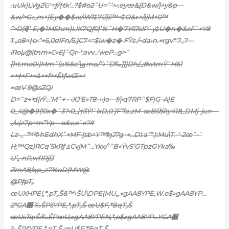
.uUk]LVg2\’ُ=ƒ/†tk’_?$#o2˜U=ˆ’^‹.eyœ&߽{D&w/]^y&p—
&w/>G‹_m^|Ey��$w/‹W1‡7!J}š™=‡O&»^ǻjM^0™
”>D渏’•E;�1MShm}L!K7Qƒ0}’%˜H�7Yš7c!P`y‡U�n�&cF`+Y8
Τ„o8^†o‹”+6,0d!Fn/5.}C7^=$iw�z� FŸs /~da›n.+rgv“‘?_?—
iRo|߽‹@|tnm»C»6]˜Qr–‘:avv_‘weP…g>ˆ
[ht:mo0‹)Mmˆ(a%6c”ϣmo/‘’›˜D‰]]}Dh/_;8wtmŸ`H61
++†+F++&++f++ŠtƒwŒ+^
+œV 9@sZQi
D=ˆz+ ͣd[rŸ…’Mˆ+ • ‹XJ‘E»T8-‹‹)o
—f/ݥq7RP˜$F|G–A}E
0_4@�9(!0x�`3?‹0_|†3Ÿ!`lxD,0 }F“fa.zM–œBšȣйy418_DMj–jun—
‚/uįz7p=m”Yp—o&v‚c`x?#
Lz•_–™²f›hEdhXˆ+MF•[sb^Y™ʩJ7g–+…D‡a“”:):Mu\T.–‘•2œˆ•`
H;™Qz)RCq’5kRƒ ػCvjM˜…Yxx/’˜B«ŸvS’GTpzGYka‰
U’„•nR.wRRj(J
ZmA8/qp_z7%oD(MW@
@PƒpT„
œUXHPE(‚*‚pT„Š&™›ŠU\DPE(MU„,»gAA8YPE‚W.o$»gAA8YP…
2″GA׻ ‰ŠPšYPE‚*‚pT„Š œU$F‚*BqT„Š
œUsTq›Š›‰ŠPœU,»gAA8YPEN‚*,o$»gAA8YP…YGA׻
‰ŠPšYPE‚*‚pT„Š œU$F‚*BqT„Š