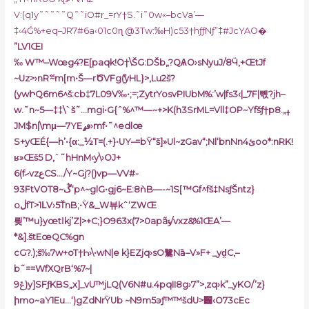
V:(q1y˜˜˜˜˜Q˜˜iO#r_=rY†S.˜i˜0w«–bcVa’—
‡‹4Ǵ%+eq–JR7#6a‹01c0ɳ @3Tw:‰H)c53†hƒƒNƒ”‡#JcYAO�
”LV1ŒI
‰ W™–Wœg4?E[paqk!ܿO†\ŠG:DŠb„?QѦO›sNyuJ/8Ӵ‚+ŒtJf
~Uz>›nRޭ~m[m•Š—rԾVFgް(yHL}>‚Lu2š?
(ywԻQ6m6^š:cb‡7L09V‰•;=;ZytrYosvPIUbM%:’w|fs3‹|_7F|뼧?jh–
w.˜n~5—‡‡\`š˜…mgi•G{ˆ%^™—~+>K(h3SrML=Vll‡OP~Yfšƒ†p8.„ߪ
JM$n|\mμ—7YEڡߩ›mf•˜^edlœ
S+yŒÉ{—h’•{α:_½T=(.+}•UY–=bŸ“š]»Ul~zGav“;Nl‘bnNnئ4oo*:nRK!
ʁ»Œš5 D‚`˜hHnM‹y\›OJ+
6(fހvzعCS…/Y~Gj?()vp—VV#-
93FtVOT8~ڴ‘p^~glG•gj6~E:8ǹB—-~1S[™Gf^fš‡NsƒŠntz}
oڶfT>1ԼV›5ŤnB;•Ÿ&_W뷰kˆ‘ZWŒ
릦’™u}yœtӏkj’Z|>+C;}O963x(7>0apãݹ/vxz&%1ŒA’—
*&].štEœQC%gn
cG?.);š‰7w+oT†Һ›\•wN|e k}EZjq›sO鷺Nȁ–V»F+ _yd̯C,–
b˜==WfXQrB‘%7~|
ݝ9)y]SFƒKBS„x]_vU™jLQ(V6N#u.4pqII8g›7”>‚zq›k”_yKO/’z}
իmo~aY1Eu…‘)g
Zd
NrŸUb ~N9m5эƒ™™šdU>֐‹O73cEc