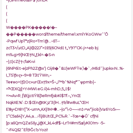
=|l,sHfme6\&!F$’)ohLA
(
(
(
W����PK�����!�–
��P�����word/theme/theme1.xmlYKoGWwˆ’Ŏ
-Pqwf UpT*z(Ro=Tm‘@…~šT-•
zcTߏ/^3tD„
A}۞22J”>‡š5(6CNd‡ t„Y9?“CK-j>^eb bj
m‰g>9]NŒ†N„ƒ‚kl^-�S‹n
~},t)cZ{ʳ†‹;faK›vi
(6NP6l.t-e|zPh2Z@x‘) Cή8�˜&U)eWFŸe;\�`‚‹Mšdˆ}upkx‹N…%-
I_TS1ƒx‹ɽ»~9+8 TϿ‡ŸWn,~
Te೯ѳo>‡ƒ2Oc»urŒx†9x=Š~„i™b’ %Nq*’˜ѱpmb{–
^߱>ŒXQj[=Y›MWI.eG.ٝv)4-mhD,5„‡$!
=>»Av›R˯{\B)jctIŸlš]1eRmfjsbKl$Tf.–„YnŒ
NqkXE.%’·.D:$Œn@tKݫz‘3{lH…†9/#w8uL“ŒH
E1ʩ+D!8Y[”X~umߤ,AX}1M^֎…~|o“\•0~—›n‡‹=w“}iob]Vϫ6Yo5‹—
‡”C5aš4]Y‚A4‚a.…›1\}BUtŒ„PC‰R.`–Tœ^�Ű`cf|Ni
[p:ašQmQZaSšy„j@X_kL4df$~Lr!’H#m!5ܦ/yKlO!m• •5–
ˆ›F4Qš2˜EI\9ĞcЪYozi!