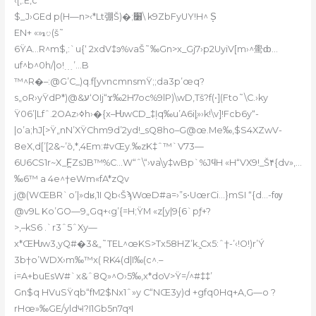
‹[,.E‚c
$_J›GEd p(H—n>‹*Lt弸Š)�;׸\ k9ZbFyUY!H^ S̝
EN+ «»ᮦ(š˜
6ŸA…R^m$‚:`u{‘ 2xdV‡ͽ%vaŠ˜‰Gn>x_Gj7›p2UyiV[m›^䮸ȸ…
uf^b^0h/|o!﹍’…B
™^R�–:@G’C_)q.f[yvncmnsmŸ;;da3p’œq?
s„oR›yŸdP*)@&ע‘OIj“ϫ‰2H7oc%9lP)\wD‚Tš?f(•](Fto˜\C.›ky
Ÿ06’|Lfˆ.2OAz›ߦh›�{x–ǶwCD_‡ļq‰u’A6i|ֶ»›k!\v]!Fcb6y“-
|o’a;hJ[>Ÿ„nN’XŸChm9d’2yd
!_sQ8ho–G@œ.Me‰‚$S4XZwV-
8eX‚d[’[2
&~’ȍ,*,4Em:#vŒy.‰
zK‡ˆ™`V73—
6U6CS1r~X_F̪ZsJB™%С…W“ˆ\“›νa\y‡wBp`%JϥH «H“VX9!_Š۴{dv»,…
‰6™ a 4e^†eWm«fA*zQv
j@(WŒBR`o’|»dʁ,1I Qb‹ŠϡWœD#a=›”s•UœrCi
…}mSI “{d…-fѹ
@v9L Ko’GO—9„Gq+‹g’{=H;ŸM «z[y|9{6`pƒ+?
>‚–kS6 .`r3ˆ5ˆXy—
x*ŒǶw3,yQ#�3&„˜TEL^œKS>Tx58HZ’k.̭Cx5:ˆ†-’‹!O!)r’Ý
3b†o’WDX›m‰™x( RK4(d|I‰(c^.–
i=A+buEsW#`x&ˆ8Q»^O›5‰,x
*doV>Ÿ=/^#‡‡’
Gn$q HVuSŸqb“fM2$Nx1ˆ»y C“NŒ3y)d +gfq0Hq+A‚G—o ?
rHœ»‰GE/yldҸ?I1Gb5n7qˣI