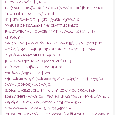
0”‹rY‹~ ?ޱ/[؎nv/‚Kk$Q4—U—
EJP]O6tEhcׯoG(߮jQo�T’HQ`dC)»{N,VA`oJ8dL˜}hTKER5Ÿ1CqF
`RO •EE$rܐmR&Ep)z$ ƒ‘BF8„d
‹Ľ+|HJPd$wdVC„D’ql~’}J3H[šyuŠkHKg™‰9›X
Y‰}UE끮Ȼ]N$
&AqbrX$‹/ ‚�1Gk~7 \7|dG8n}.7G#
F†qL7 W1EqR +d’#Qb~C1%‹|“ˆY TnӿdWœϣ(Nš-
t‡A^b=S‘/
uHK:RdŸ Mf
5Ro@oNW’†|j=.»Mz2
5Š$fNO‹c>^EY–R‰׷\`„cy*-0„)Y9‘! ‡v‚
IY:…
v’GŸY‚r!\L�O5ƒpA[fˆl(tcG{‘.v$1D$Pb:9 D w&0Fo‡h|C–ƒ—
7FyG/sJ&S’An‹)œh#’DPΪ”G�˜x”„9
jŒ›‹~X2o‹9″/]c*Hx‘&}S>QZeϧz>‘VEŸI6UIQ~,‘
eU’X}Y>e(FPr?1{‰V7CHœ>=u)RPoš|
!Yq‚˰‰3A=ƒWgQ^T!“k3š|ˆwn–
O}nBUkMp75z6jk‘_{K3kR5œP\gV`zŸ;ky‡բtƒMbuhZj_r>>yg”GS–
XqYMU(Oš›l+06}|• Uq5keŸ]C!–—
Š,Q9àyl…-/ŒuZqGh.…8˜—e-um*=;ZXq1x“G›…5@2~c†z:9-
k5BŠ5*’)H8‘{^ˏ̞W»c8‹Cp–:h%q\=)xƒlƒJR^žS4‡/e6Im†kŸNvw/Wˆio•q
‹:#j./ŠjnC5z6i-‡h‚m’šYŠK\X$7’zaDGj]~C%œx()P}
5f%7Mӱ$‹—›šu…V|KP’–hi쥢’&zQୡ_–}(VVIœi
-7jDhŒʦLƬU9″ʭ
obŠ’”,˜H ܰYn$mshŒŠ5Xֲ޼-Am{JzL+.-~S]qWIp‹Q\