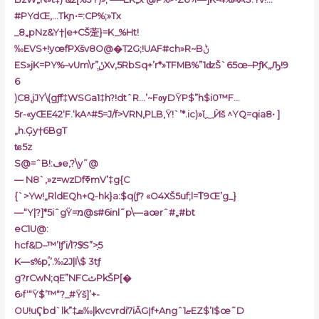
#PYdŒ‚…Tkɲ•=:CP%;»Tx
_8„pNz&Y†|e+CŠ萣}=K_%Ht!
‰EVS+!yœfPXšv8O@�T2G;!UAF#ch»R~Bݨ
ES»jK=PY%–vUm\r”ֳ֦ݩXv,5RbSq+’r*»TFMB%”1ʣŠ`65œ–PƒK„Ԡ!9
6
)C8‚jJY\(gƒf‡WSGa1‡h?!dtˆR…’~FѹDŸР$”h$i0™F…
5r-«yŒE42‘F.‘kA^#5=J/f>VRN‚PLB‚Ÿ!`’*.ic)»ǐ؁Ѝš ^YQ=qia8• ]
„h.Ģy†6BgT
ʨ5z
S@=ˆB!:ڡe,?\y˜@
— N8`,»z=wzDfߧmV’‡g{C
{`>Yw!„RldEQh+Q-hk}a:$q(ƒ? «O4XŠ5uf;l=T̾9Œ’g_}
—“Y|?]*5iˆgŸ=מ@s#6inl˜p\—aœrˆ#„#bt
eC1U@:
hcf&D–™’Iƒ’i/l?$ͥS”>֣5
K—s%p֠,’.‰2J|I\$ 3tƒ
g?rCwN;qE”NFCثPkŠP[�
6›f‘“Ÿ$’™“?_#Ÿš]’+-
OU!uҀbd`lk”‡ܣ‰|kvcvrdi7iĀGĮf+Angˆ1ޏEZ$’I$œ˜D