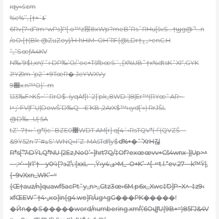
iqy»š:εm
%e%’’‚.[†+`ȶ’
6Rv{7›d“Im=wPs]P[.o™z㸧8xWp?meB”Rs˜RHu[švS…†
ϣg@”ˡ…n
/oO›[†(Bk-@ZuZoy|/H•hHiM~OH”l1F{@LDr†ۼ„>enC:H
”„”SœƒA4KV
N‰’9$I‚xn)‘˜i•DP‰’O/.‘oc+TšfbœSˆ„{X%UB˜†x%dtsK˜XI“‚GYK
J!YƵIm-‘p2ˆ+9TœR� JeYWXVy
9֐x:n™O}’–m
1J3‰F>KŠ~’ˆRrO$–íyqAf[Iˆ2]’pk„8WD ’|8|Er™(RYœ” AR~-
I^ݬ’•FV|f”Ụ|DowŠ’D‰Q -•E’KB ‚2ArX$™ңyd[’») RrJŠL
@D‰…U| 5A
tZ‘–7†»›ˆg*I)cˆBZE0޹WDT AM[r] q[4ˆ›RsTQV*(•ܶ!•(QVZŠ—
&9Ÿ52n ة#”7S‘:WNQ»I”Z–MAšTdf|y$
d%+�ˆ’XrH긶
R*s[”7‹DŸLQ*NU (2Ez‚No0’~]hrt7Q/‡Of?exœœvv+Cš4wnx-]|Up>^
—;>‘•~|r1ߵ†—y0ӵ{܏?ͽZ\:{xxL—,Ÿ›y4:ۺ>M_–O+K’–^[–ײt.l.ˮev.27—k™Ÿ|,
{~9vXxn_WK’~=
{Œ†auz/n]quawf5acPtˆy_n>_Gtz3œ›6M.p6x_Xwc‡ۧO]P~X^–‡z9‹
xfŒEW˜†4•„ĸo]in{g4.we]R/ug^gG���PK�����!
�Ӣn��S�����word/numbering.xml\’6OվƒU{9B+=)85l’J&4V