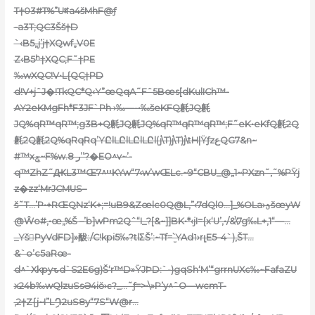
T†03#T%”Uꎡa4šMhF@ƒ
-a3T;QC3Šš†D
`‹B5„j’j†XQwf„V0E
Z‹B5ʰ†XQC;F˜†PE
‰wXQC!V•L{QC֢†PD
d!V+jˆJ�!TkQC*Q‹Y”œQqA˜Fˆ5Bœs[dKulICh™-
AY2eKMgFh*F3JF`Ph ›‰—-•‰šeKFQ㲥JQ㲥
JQ%qR™qR™;g3B+Q㲥JQ㲥JQ%qR™qR™qR™;F˜eK•eKfQ㲥2Q
㲥2Q㲥2Q%qRqRq’YԸlLԸlLԸlLԸl(j\T)j\T)j\tH|ŸƒzعQG7&n~
#™xݮ~F%w.ر 8’’?�EO^v~’-
q™ZhZ˜ԪL3™Œײ^7KYw“7‹w’wŒLc.~9“CBU_@„1~PXzn˜,˜%PŸj
z�zz
‘MrJCMUS–
š˜T…’P•+RŒQNz‘K+;=!uB9&Zœlc0Q@L‚”‹7dQl0
…]_%OLa›ؿšœyW
@Ŵo#‚•œ„%Š –’b]wPm2Qˆ“I_?[&~]]BK•*‹jI={x‘U’‚•/&\7g‰L+‚
1“—…
_YšPyVdFD]»䣮:/C!kpi5‰?tlΣŠ’:~Tf=`̫YAd˥›rլE5–4`),ŠT…
&`o’c5aRœ-
d^`Xkpyԏd`S2E6g)Š‘r™D»ŸJÞD:`-)gqSh‘M’“grrnUXc‰~FafaZU
x24b‰wQlzuSsƏ4iŏ›ϲ?_…˜ƒ=>•\»P’y^ˆO—w
cmT-
‚2†Z{j~I”LިԴ2uS8y“7S“W@r…