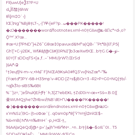
FlI)uwU[eѮ3?P^U
dڵŠ䪡{6hW
8\[m‡O`‹}
lŒ‚\Ng”%Bj8†LT–_-|”IѰ›{eF?p…ߎ���PK�����!
�zJ�������word/footnotes.xml–n0†Gšw@ܧ•šE\c*^d›,o?
Ǭ™’.X?œ…
#œ=U:|7PND”}4Z6˜G8œ‡0pavuxd&!Mʰa)QB‹ˆ”Pt*B{ŝT‚P5{
Gh‘[‘+C-ÿ2EK‚‚ WfȺ&ƒ@Cš#]0R%‡‘]b3œXwI9Œ…b!†G.G�–ؤi–
š0Y)T sDDqTS+[a.‚f…–ˆMMU}rW7‚ŒrSd
)šAI*›Ձ
ˤ†Jeuƒ{N-m›-v,+MմˆF}NŒA9KsA0#fQ3‘vv[NsZœ*–“‰
{Ÿœtd*JPY-68–H35mp’v–#DD.[Z=s$jBOr=3 –R2>P=G0=NQ{†b/-
=q[kǮ1o•sIBS‰6Bt
%ˆ’}z=,ˆ¦eŠhuX)E/+ƒf†`h‚3[Z?ebEKL †ZdJ0i^r›œ»+Sš‹».B.0{[
壷WUMQӡhe?ŹMbwz\%B‘dEH“U����PK�����!
�:)�������word/endnotes.xml–n0†Gšw@ܧ4IG‹
x‘m%Sz;\9G–:{t»oסœˆ(…q0sm0p*8]’Ÿ?n!†j\‡InlŒ$–
%š»mB(:N*A=n‰#nHˆ-p„HŒ•†_
9šAA|aQëQd]@^ p»‘.|ܤ)h“H6i֏N=…^n…b!†{&�–$oIš˜0I… T5
SDDaTQK[a//‚ݺ…ˆMMU]rWW‚dŒr“g