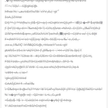
„�I
‹[ϳ*A6xfQy+ump=a@&jˢ$rŸjw”nX%eIHiy][!‰‘ɥV$s‹d
=֮˜=‹;”0]U’—š끵gXq’@.
Mhœ’N;ˆفu ti&VRuTB˜sŸV„έL(ˆglޯ
‡aA„}ZWœ
DܱS™‹,}:™Wƒku’c j5$>[2>›q‹{‹ nDqKV;mQ)Lj
rF~ˆ瞹}2 �+Ρ’$q!
6b䧪
ƒˆ[H“{!(^&y.d I>:ߴ‰m&]>9•“( ‹GRL†j\Vœ «%h+2…D:{񹳢R ؠ)‰l/Ÿ†}Ih;2
Z/5Pp+
HhN$qrn‹_af񾮾šzJVUX”|œhd\͵޼(qH‡•~G)šFc w/ •{•L Bɭȣ
F+dW1³ŸG>r’oš=s}Σ}zqˆ8Ǭh:•5S㾀>s•u ‰˜e„Gd,„–
‚cx.u_1:‰RҀˆlrŸM̶QDS@‚,^MaœŸ“vc4 ›gŸ
ρtAf†Š«;†5‹c:k=iA2ŸCM• ƒ’„j9‰q~I `;’+H «^25‘\
!Ƚ ‡p{ T
qˆ1S‘Nš™ “G9œ ȣ—#ĳ›ƱEm=D O›696nŒœ6n9;nƒˆ{}G•H„̣
F5SŸzds~„yUhLl73rG(«tBТRZm&N&U…3FO–%
›|g3>ADy@IŸ;3”W8`C «a„4w xhL(V|N+NuYO„1q•A
’c89† «A…i,’œ‹“
‘gk›y|{l3D
Wiid
GAAŠjDM•Ŧ…»fœ\‰
\=Š‰9q‹
r.9.@»Ҧ7™W=’8’ŸGA*«y
7on3{F•
jTFYzˆ[@2t͍}7l47D=uYb“
%ˆs�g^³\g@–w|—Q2^œ`L>L_Gݡi›8
>Šd)s$–?$ˆr–’CҹkSt’H–rqY»n\^�y!b[=ϳ[>Mng-
ŸˆADœIœFxD+8ã/+DqVH{