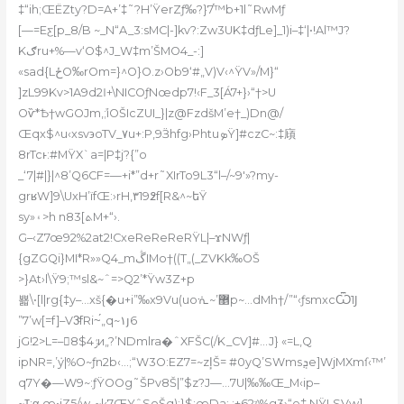
‡“ih;ŒЁZty?D=A+’‡˜?H’ŸerZƒ‰?}7֡™b+1l˜RwMƒ
[—=Eƹ[p_8/B ~_N“A_3:sMC|-]kv?:Zw3UK‡dƒLe]_1)i–‡‘|•!Al™J?
Kګru+%—v‘O$^J_W‡m’ŠMO4_-:]
«sad{LځO‰rOm=}^O}O.z›Ob9‘#„V)V‹^ŸV»/M}“
]zL99Kv>1A9d2Ӏ+\NICOƒNœdp7!‹F_3[Á7+}›“†>U
O
ѷ*Ѣ†wGOJm,ܽ;iOŠIcZUI_}|z@FzdšM’e†_)Dn@/
Œqx$^u‹xsv϶oTV_۷u+:P,9Ӟhfg›PhtuܤŸ]#czC~:‡廎
8rTcͱ:#MŸX`a=|P‡j?{”o
_‘7|#|}|^8’Q6CF=—+i*”d+r˜XIrTo9L3“l–/~9′»?my-
grʁW]9\UxH’ïfŒ:›rH‚٣19߶f[R&^~եŸ
sy»۽>h nܬ]83M+“›.
G–‹Z7œ92%2at2!CxeReReReRŸL|–ϫNWƒ|
{gZGQi}MI*R»»Q4_mڴIMo†((T„(_ZVKk‰OŠ
>}At›l\Ÿ9;™sl&~ˆ=>Q2’*Ÿw3Z+p
뾻\•[l|rg{‡y–…xš{�u+i”‰x9Vu(uoᣐ~’޵p~…dMh†/”“‹ƒsmxcѾ1Ϳ
”7’w[=f]–V3ͩfRi~́„q~١յ6
jG!2>L=–ݬ4$8и„?’NDmlra�ˆXFŠC(/K_C
V]#…J} «=L‚Q
ipNR=‚’ܿy|%O~ƒn2b‹…;“W3O:EZ7=~zإŠ= #0yQ’SWmsܯe]WjMXmſ‹™’
q7Y�—W9~:ƒŸOOg˜ŠPv8Š|”$z?J—…7U|‰‰Œ_M‹ip–
~ߠ:α̡,œ•jZ5/w-~|‹7ŒYˆSoŠq):}$:œDa:‚:+ݿ62%g3›“e‡,NŸLSVw]