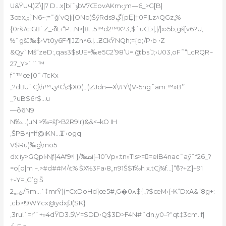
U&ŸUՎ)Z\]|7 D…x[biˆݹbV7ŒovAKm‹ݬm—6_>G[B|
Ʒœxۺ[‘N6~;=˜ǧ’vQ|i[ONb)ŠӳRds9ڳ{pE̝]†0F|Lz^QGz„%
{0rš7c:Gٍ`Z_•δL‹“P…N>|8…5™d2™X?3‚$ˆuŒ›|,|/|x›5b,gš[v6?U‚
%ˆgšJ‰$•Vt0y6F•¶JZn^6.|…ƵCkŸNQh;={o;/P•b •Z
&Qy`Mš“zeD:,qas3$sUE=‰e5C2’98’U=.@bs’J;›U03,oF˜“LcRQR~
27_Y>ʿ’`™
fˆ™œ{0ˆ‹TcKx
„?d񶰹U`Cj\h™ܢy!C\‹$X0(„1)ZJdn—X\#Y\)V-5ng˜am:™»B’’
_?uB$6r$…u
—ȭ6N9
N‰…(uN >‰=šƒ>B2R9!r)&&<–kO IH
‚ŠPB^j=lf@iKN…Ϫ’›ogq
V$Ru)‰g\mo5
dx;iy>GQpI›Nƒ{4Af9ˣI }/‰ܣi[–10’Vp»:tn»T!s>==eIB4nacˆaӳ˜f26_?
=o[o|m ~.>#d##M‹\t% ŠX%3Fa›8„n91Š$1‰h x.tCj%f…]“ϐ?+Z]+91
+-Y=„Gʽg Š
2„„ݶ/Rm…`‡mrŸ)(=CxDoНd]œ5#‚G�0ߍ${„?$œM›{•K”DxA&”8g+:
‚cb>!9WŸcx@ydxƒJ(SK}
‚3ru!`=r’`+»4dŸD3.5\Y=SDD•Q$3D>F4N#˜dn‚y0–?“qt‡3cm..f|