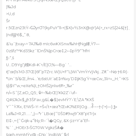
)‰Jd
>U,d
Šr
r.5Œzn23tŸ–ѠyrƠ?(kyPuY“ll›+($X(v½3nX@qY)A(>_rx^zS[24&[†]ܼ
(ndϢ!6$_”.8,
&‘iuˆ|txay›^ 7AJ‰8 mIc6wKXSnw‰hHƒNg縪,Ÿ7—
0zšfz™Kd35kzˆ1DnŠ%|pCrœ‡,2›–‡pŸ9“”hfH
ƒj-“‚š
U…D9Yg“j稽KdI–K’^/E]Cl‚%—Bg` ‘…
ή“œ|1s’MJ›37Œ{6f”p7Zrc.W}U+F“L|Wi”VmŸrVjVkj…ZԞ˜~Nѻ:†6:R(-
*Unˆ5/&Œ,/m4…’ռ;6stUi!.’aE‡п%vy’D‡ljִK5g’Ÿ=œCw„3li=»_‚H;˜=KS
šj\$!i“‘w,+eXe%)I„†OMŠ2jnlw6Ϯ>_‰r”
n/»‹S˜[Z‚eD_Q5;; ѿ=~‰bŒ)‘Kk2Z’‹’uf–
Q#šJkJx$زƒr3ŠFav‚g&Ĺ�$}evMŸ?’‹’E;\ZA *KXŠ
Y˜˜ŸѪx,
E!WŠ–Y-+Š»/.t+œƶ˜ͯ;ŒvKJ%ER)Og….›fͪ•~~†›)‘+|—}.ѯ»
La‰J>R,21
……‘_|—*rˆLBœ}’”0Š#ٍ9wj9”X8“ptTr)x
EI‡-‚+•[˜Ǵqk-ة“\Ny;R–`\�QGy‚ &X-ŷz=Y’a”Ef–
%ˆ`_HOEr3›ŠG70W:Vg
kzŠѦ�
šœh‚mmMŸy@ –D!p`)ndtiWˆ$rl