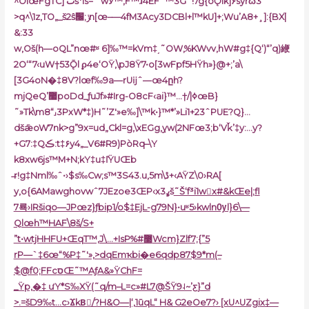
^OlœFgTC]‘ٮš*Is=’˜wЎ™‚F™ɺ4EFˆ™3G`!7g{oǪlk]۶syrώ3
>q^\1z,TO„_š2ŝݫ;׬n[œ–—4fM3Acy3DCBl+l™kU]+;Wu’A8+¸]:{BX|֮
&:33
w,Oš(h—oQL”nœ#ʶ 6]‰™=kVm‡͵˜OW‚%KWvv‚hW#g‡{Q‘)“’q)緶
2O‘“7‹uW†53Ǭl ϼ4e‘OŸ,\pJ8Ÿ7•o[3wFpf5HŸh»}@+;’a\
[3G4oN�‡8V?lœf‰9a—rUĳˆ—œ4ըh?
mjQeQ’޷poDd_ƒuJf»#Irg-O8cF‹ai}™…†/|ߦœB}
˜»Tk\m8“˼3PxW*‡)H˜’Z'»e‰]\™k•}™*’»Li1+23ˆPUE?Q}…
dšǣoW7nk>g”9x=ud„Ckl=g‚\xEGg‚ܼyw(2NFœ3;b‘Vǩ’‡y:…y?
+G7:‡Qڪ:t‡۶y4„_V6#R9)PòRq–\Y
k8xw6js™M+N;kY‡u‡ľŸUŒb
̶r!g‡Nml‰ˆ•›$s‰Cw;s™3S43.u‚5m\ڐ+‹AŸZ\0›RA[
y,o{6AMawghovwˆ7JEzoe3ŒP‹x3ߩš
˜Š‘f³i1wx#&kŒe|;fl
7룍›IRšiqo—JPœz}ƒbip1/o$‡EjL-g79N}•uʶ5›kwlnѸl}6\—
Qlœh™HA
F\8š/S+
”t•wtjHHFU+ŒqТ™,J\…+IsP%#޳Wcm}Zlf7;{”5
rP—`‡6œ“%P‡˜'»,>dqEmҡbi�e6qdp87$9*m(–
$@f0;FFcסŒ˜™AƒA&»ŸChF=
_Ÿp‚�‡ ưY*S‰XŸ(˜q/m–
L=c»#L7@ŠŸ9˨~’ƹ}”d
>.=šD9‰t…c›ϪkBٰ/?H&O—|‘,1ūqL“ H& G2eOe7?› [xU^UZgi
x‡—