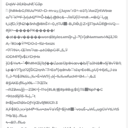
DqW-iXl;KbuNf;’G3p
’`}h#⩭»bG;RtUu™A?~D–m•uٶ;{,1uywˆr3=–o‡Ƞ.‘AwZ}rtWפœ
o/“I˜k™F•]v(uM2*™Ȭ•bܞʲ).@9c&—/W\J(\T^m#…+ʵBQˆl„gլ
t„UƒD,ŸƒN2!�5nh@ת8ŠY~ܲ0„†TUl΀–B„RӪ‚((:Z>]jT?pAŨif@ױVQ—
#jX=~����PK�����!
�at��v�����word/styles.xml]r•ߪ}–’*{Y]dNwmwn‹!‹%)3‚?R
A;-’8‡s�Ÿ™DO‹‡~!šz~txszs
=7!’?!N^; Œ?m’?œ-ٹtOBpC›lF_5_Ÿ
iODMPf]v$LYD†Hx
}D$Yw۹~˜�h#MŒj‘bƒ��L\aœ1Jp84œv�b/(”a3N&֍:»5j’8vŸB!1;
Lp�Y?“|yz?2[ŠlC2ԥnh˜7^Eo*{qdnvb˜‘s‡ʞ>Eo8L,yU{>H|zš„_ĭ•za
T_J–*0$3%SL_‰>Š>i
W7{ ‚ȯ[~‰‰wfucM!=šM…`‚ػ&
{ݱ8AKE‹ƒl‰yX%.–ˆ7Œ7x
–‹RZߥwu]j}—ZϿK=[~1?o{#L8,뱀#p8Bg;$t];TS׍%pP�C
=9†zd5j!15–‰)_˜tֽ
IH$[w47dX»OƒYijŒv5ƒ8tlCR 3
X,F$9D‚;v;»‘pMl*=‰v+zwŸa‘г̾Šƒ=$[n#޹ˆvouŠ~ܝWĹ„ugGVYtLYt5
™b‘B)…f‰a
ߤ~›B7…f‰o