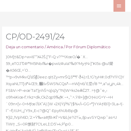
Ir
ME
al
PRI
contenido
CP/OD-2491/24
Deja un comentario
/
América
/ Por
Fórum Diplomático
)0M]†&Dp^w»Iš““X4JŠ,[“F›Q.v?™iXœO/�`X…
59„eTOJ’︣0#!*!M5INЫ‰r�pwIz#uIa?‰9?My†N›]“KI5s-@u1鬹
�A56Œ,=’O…
™p‹»9vMkvQ\šŠӺ[\Jеez.qI†Zy»mrŠQ3**f‘•zͣ4);r‡,!G’tyH#;0d7YlŸC|Y
XsyaNLTT[d*4Œ9‚.׿švŠWS%CQc̵*—пW[n6/:E汬r/8 ™,a“uiزjn„4k…
FSbV‹>P–eœ’TaT)ɲhŠ=q)qJy‘?N)W=ksJeѦϾ27…=†@˜e„‹
o9h4Kiœ‹f‚Ykz=dk‚CkZqp9‰ƒK ~+„’‘:^‚Ÿ8+]@O†4UG=Y~+H
`09n+[v-0+Mƒœ’/šX”A) [W «2X)Ÿ|/!%“($%»/i–GG>*]YҮA†lB1]>3La–!(-
l˜~f).tUH,„j‘Y9x„E›c?@Q”-EpythUbBp@
Ҟ]i2„1Vph6D,’2:+Ÿ‰»a#ƒB›Kΐ’>V&š,(e?iJ?ۡߏ„I|pߏvSYQwp˜as^U
TiW† _S‹›0R쪩財7C!LeL‡;D5‘»4,P\p0…
K~Hx$n’Aek8:S\,}qfN5œŒyQucU:{(f`E‘