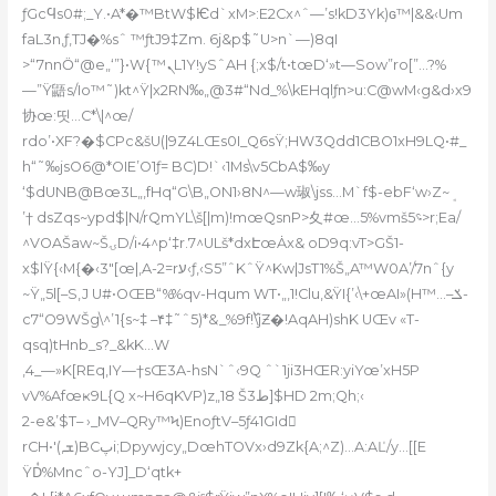
ƒGcϤs0#;_Y.•A*�™BtW$Ѥd`xM>:E2Cx^ˆ—’s!kD3Yk)ɢ™|&&‹Um
faL3n,ƒ‚TJ�%sˆ ™ƒtJ9‡Zm. 6j&p$˜U>n`—)8qI
>“7nnӦ“@e„‘”}•W{™ܢL1Y!ySˆAH {;x$/t•tœD‘»t—Sow”ro[”…?%
—”Ÿ鼯s
/Io™˜)kt^Ÿ|x2RN‰„@3#“Nd_%\kEHqlƒn>u:C@wM‹g&d›x9
协œ:띳…C*\|^œ/
rdo’•XF?�$CPc&šU(|9Z4LŒs0I_Q6sŸ;HW3Qdd1CBO1xH9LQ•#_
h“˜‰jsO6@*OIE’O1ƒ= BC)D!`‹1Ms\v5CbA$‰y
‘$dUNB@Bœ3L„,fHq“G\B„O
N1›8N^—w琡\jss…M`f$-ebF‘w›Z~ܱ
’† dsZqs~ypd$|N/rQmYL\š[|m)!mœQsnP>⼢#œ…5%vmš؝5>r;Ea/
^VOAŠaw~ŠۍD/i•4^p‘‡r.7^ULš*dxԷœȦx& oD9q:vT>GŠ1-
x$lŸ{‹M{�‹3″[œ|,A-2=rע‹ƒ,‹S5”ˆKˆŸ^Kw|JsT1%Š„A™W0A’/7nˆ{y
~Ÿ„5l[–S,J U#•OŒB“%%qv-Hqum WT•„,1!Clu‚&ŸI{’‹\+œAI»(H™…–ݎ-
c7“O9WŠg\^’1{s~‡ –۴‡˜ˆ5)*&_%9f!߰\jƵ�!AqAH)shK UŒv «T-
qsq)tHnb_s?_&kK…W
‚4_—»K[REq‚IY—†sŒ3A-hsN`ˆ‹9Q ˆ`1ji3HŒR:yiYœ’xH5P
vV%Afœҝ9L{Q x~H6qKVP)z„18 Šط3]$HD 2m;Qh;‹
2-e&’$T– ›_MV–QRy™Ϟ)EnoƒtV–5ƒ41GId𪿲
rCH•'(,ܫ)BCپi;Dpywjcy„DœhTOVx›d9Zk{A;^Z)…A:AĽ/y…[[E
ŸDᷬ%Mncˆo-YJ]_D‘qtk+