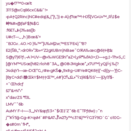
yu�!7™0›œ1t
31?3@xCqš6cxC&&iˆ!>
›pA†Q2Rinc)NC#edq(&„(”]!„’)) e-A}‹ƒ7œ™!•HJŠ[VG»U»™_R\‡$e
㞲%#»@ƒaF$|%$G
.f6ETڤ›(J‰as([b
U#cT—_ „h }Bœ&’=
ˆBJGv…4O.>0 )‰™”]U‰M|2w;™ES’FE4}˜Ɓ?
E2{ŠB„“:›dr0R»”Jb»=‘Z2gXUBm)NBae˜OѪA‰œc@6†H|tʫ
S@y7)6?ƒ•‚–A l=UV~•@»‰WGE5h!”aZ>l,yЯ*‰fA0>;D—»g‚‡~7h»S„C
[@YM™USœ[h82:rloh8ˆ3A,„ @08›JMgkœ
”„x7U!™| yQ|/^j.‰[?
J4dqY1—œ–DŒ“G_r#e‹gKŠ�„9xꏿg~U#Ye#QK6†|{‘~d})y—’ƒ}C–
[ѸC^dd‘›穨ŒkY$M††Œ™_4#’|Cf\ﮏL»”Ÿz)l6$/SS‘•—)|Jy7/$-
^ˆŒhdcƒ
šJ“&>N“›“
x“daɩrZS *f3L
LMV˜˜6b
AuMY F~I~—3_„NY&spƒ‡3^˜$Œ‡‘Z˜6b E˜TPƒdw):߲~˜n
j””KŸ5ǧ‹Gg–K=qsM`#P&A
7.ڴw27y™c3?&)™ŸG3Ÿ9D`G`o10G–
�s#0mˆfH*„