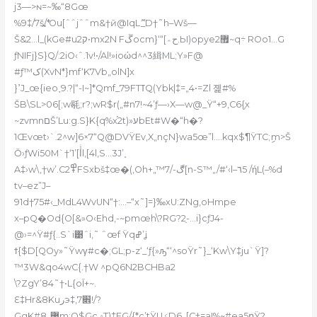
j
3—>ɴ=~‰“8Gœ
%9‡/7š߽/*Ou[ˆˆjˆˆm&†ӣ@IqLޮ_D†˜h–Wš—
Š&2…l_(kGe#uק2•mx2N Fڱocm}‘“[ح؞.Ы)opye޿2~q÷ ROo1…G
ƒNIFj}S}Q/:2iO‹ˆ.1v!•/Al!»ioώd^^3緝ML;Y»F@
#ƒ™ک(XvN*}mf‘K7Vb„olN]x
}ߴJ_œ{ieo˯9.?|“-I~]*Qmf_79FTߠQ(Ybk|‡=„4•=Zl 졡#%
ŠB\SL>06[;w毼;r?;wR$r(„#n7!~4’ƒ—›X—w@_Ÿ“+9‚C6{֤x
~zvmnםŠ’Lu:g.S}K{q%x֡2t)»עbEt#W�“h�?
1Œvœt›`.2^w]6×7“Q@DVŸEv‚X„nçN}wa5œ”l….kqx$¶ŸTC;ިm>Š
Ŏ›ƒWi50M`†‘1’[Iͥl‚[4l‚S…3J’˰
A‡›w\,†w’.C߾2FSxbš‡œ�(,Oh+„™ڰ-/7[n-S™„/#‘‹l–٦5 /ήL(–%d
tv–ez”J–
91d†75#‹_MdL4WvUN“†:…–“x˜]=}‰xU:ZNg,oHmpe
x–pQ�Od{O[&»O‹Ehd,-~pmœh\?RG?2ֵ-…i}cƒJ4-
@›=^Ÿ#ƒ{..S`i͹ˆi‚˜ ˆœf Ÿqߝ’ʝ
ϯ{$D[QOy»˜Ÿwγ#c�;GL;p-z‘_‘ƒ{»ԡ“‘^soŸr˜}_‘Kw\Y‡ju`Ÿ]?
™3W&qo4wC{.†W ^pQ6N2BCHBa2
\?ZgY’84˜†•L{oĪ+~.
Ԑ‡Hr&8Kuرэ‡‚׎7!/?
GgK#8„߼m:Q$GcۺT)‡EG/{*c’tŸUؼD6_[C†=a!%~#ea5րŸ?