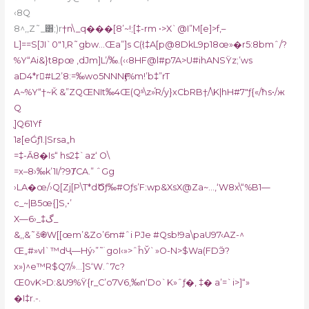
‹8Q
8^,,Z
˜_͸;)r
†n\_q���[8’~!;[‡-rm •>X`@I”M[e]>f,–
L]==S[JI`0″1‚R˜gbw
…Œa”]s C(ŀ;‡A[p@8DkL9p18œ»�r5:8bmˆ/?
%Y“Ai&}t8pœ ‚dJm]L’/‰.(‹‹8HF@l#p7A>U#ihANSŸz;’ws
aD4*r#L2’8:=‰wo5NNNӺr%m!’b‡”rT
A~%Y“†~Ǩ &”ZQŒNIt‰4Œ(Qˢ\z»֡R/y}xCbRB†/\K|hH#7″ƒ{«/ħs•/ж
Q
֤]Q61Yf
1ƨ[eǴƒ1.|Srsa„h
=‡-Ā8�Is“ hs2‡`az‘ O\
=x–8›‰k’1I/?9ȾCA.” ˆGg
›LA�œ/›Q[Zj[P\T*dԾƒ‰#Oƒs’F:wp&XsX@Za~…‚‘W8x\“%B1—
c_~|B5œ{]S,•’
X—گ‡_‹6_
&,,&˜š֍W[[œm’&Zo’6m#ˆi PJe #Qsb!9a\paU97‹AZ-^
Œ„#»vl`™dҶ—Hý›”˜ׁ goI‹»>ˆĥЎ`»O-N>$Wa(FDӬ?
x»)^e™R$Q7/»…]S‘W.ˆ7c?
Œ0vK>D:&U9%Ÿ{r_C’o7V6‚‰n‘Do`K»ˆƒ�‚ ‡� a’=`i>]“»
�I‡r.-.