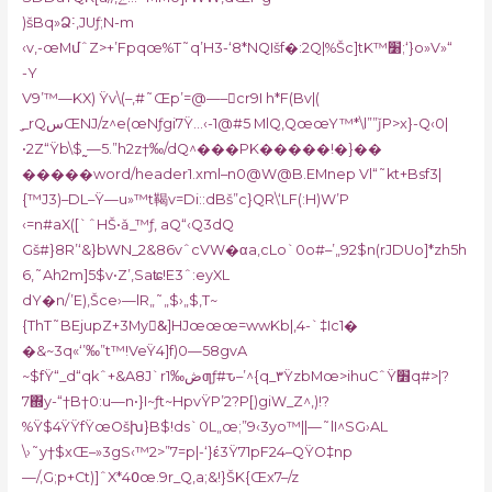
)šBq»Ձ˸‚JUƒ;N-m
‹v,-œMմˆZ>+’Fpqœ%T˜q’H3-‘8*NQIšf�:2Q|%Šc]tK™׸;‘}o»V»“
-Y
V9’™—KX) Ÿv\(–‚#˜Œp’=@—–󸭵cr9I h*F(Bv|(
̼_rQسŒNJ/z^e(œNƒgi7Ÿ…‹-1@#5 MlQ‚QœœY™*\l””ǰP>x}-Q‹0|
•2Z“Ÿb\$˷—5.”h2z†‰/dQ^���PK�����!�}��
�����word/header1.xml–n0@W@B.EMnep Vl“˜kt+Bsf3|
{™J3)–DL–Ÿ—u»™t鞨v=Di::dBš”c}QR\‘LF(:H)W’P
‹=n#aX([`ˆHŠ•ǎ_™ƒ‚ aQ“‹Q3dQ
Gš#}8R’‘&}bWN_2&86vˆcVW�αa,cLo`0o#–’„92$n(rJDUo]*zh5h
6,˜Ah2m]5$v•Z’‚Saʨ!E3ˆ:eyXL
dY�
n/’E)‚Šce›—lR„˜„$›„$,T~
{ThT˜BEjupZ+3My&ِ]HJœœœ=wwKb|‚4-`‡Ic1�
�&~3q
«‘’‰”t™!VeŸ4]f)0—58gvA
~$fŸ“_d“qkˆ+&A8J`rڞ‰1ƣƒ#ԏ–’^{q_٣ŸzbMœ>ihuCˆŸ׻q#>|?
7΍y-“†B†0:u—n•}I~ƒt~Hp
vŸP’2?P[)giW_Z^,)!?
%Ÿ$4ŸŸfŸœOšխ}B$!d
s`0L„œ;”9‹3yo™||—˜lI^SG›AL
\›˜y†$xŒ–»3gS‹™2>”7=p|-‘}έ3Ÿ71pF24–QŸO‡np
—/,G;p+Ct)]ˆX*4߀œ.9r_Q,a;&!}ŠK{Œx7–/z