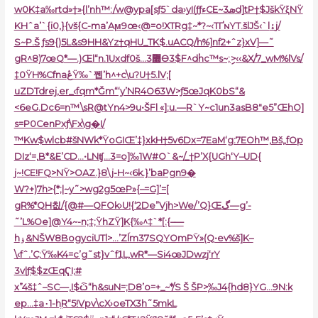
w0K‡a‰rtd»†»{l’nh™:/w@ypa[sƒ5`da›yI(ƒƒءCE~3ܣd]tP†$JškŸξNŸ
KHˆa’`{i0,}{vš{C-ma’Aϻ9œ‹@=o!XTRg‡~*?~‹TҐɴYT.šlJŠ‹`lۀj/
S~P.Š ƒs9{)5L&s9HH&Yz†qHU_TK$.uACQ/h%]nf2+ˆz}xV]—˜
gR^8)7œQ*—.)Œl“n.1Uxdf0š…3޽Ѳ3$F^d۬hc™s~;ި>‹‹&X/7_wM%lVs/
‡0ŸH%CfnaڠŸ‰`쩹’h^+c\u?U†5.lV;[
uZDTdrej,er_‹fqm*Ǧm“‘y’NR4O63W>ƒ5œJqK0bS“&
<6eG.Dc6=n™\sR@tYn4>9u•ŠFl «]:
u.—R`Y~c1un3asB8″e5”ŒhO]
s=P0CenPxƒ\Fx\g�I/
™Kw$wlcb#šNWk*ŸoGIŒ’‡}xkH†5v6
Dx=7EaM‘g:7EOh™,Bš„fOp
DIz‘=‚B*&E’CD…•LNʧ…3=o]‰1W#O`&~/_†P’X{UGh‘Y–UD{
j~!CE!FQ>NŸ>OAZ.}8\j-H~‹6k.}’baPgn9�
W?+)7h>{*;|~y˜>wg2g5œP»{–=G]’=[
gR%*QH칪/{@#—QFOk›U!{‘2De”Vjh>We/’Q}Œگ—g’-
˜’L%Oe]@Y4~-n;‡;ŸhZŸ]K{‰^‡`*[:{–—
hۏ&NŠW8BogyciUTl>…’Zĺm37SQYOmPŸ»(Q•ev%š]K–
\‹fˆ.’C;Ÿ‰K4=c’g˜st}vˆf1͢L,wR*—Si4œJDwzj‘rY
3v|ƒ$$zŒqҀI;#
x”4š‡ˆ–SC—‚
I$ѽ“h&suN=;D8’o=+_~*/S Š ŠP>̩‰J4{hd8}YG…9N:k
ep…‡a٠1-hֱR“5!Vpv\cX›oeTX3h˜5mkL