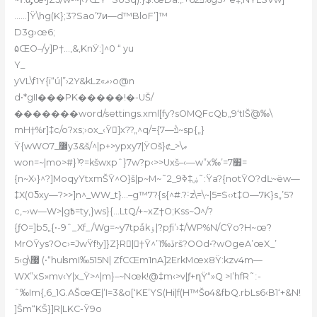
……]Ÿ\hg(K};3?Sao’7ͷ—d™BloF’]™
D3g›œ6;
۵ŒO–/y]P†…‚&‚KnӰ:]^0 “ yu
Y_
yVL\f1Y{i“ú|”›2Y&kLz«ޣ›o@n
d•*gII���PK�����!�-UŠ/
�������word/settings.xml[fy?sOMQFcQb„9‘tIŠ߳@‰\
mH†%r]‡c/o?xs;›ox_‹Ÿ]x??„^q/={7—۫ݿ~sp{„}
Ÿ{wWO7_߼y3&š/^|p+>ypxy7ܼ|ŸOš}ȼ_>\ޢ
won=~|mo>#}`ͯ?=kšwxpˆ}7w?p‹>>Uxš–‹—w”x‰’=7׿=
{n~X›}^?]MoqyYtxmŠŸ^O}š|p~M~˜2_ۻ‡ߢ9˜:Ÿa?{notŸO?dĿ~ëw—
‡X(0Ƽxy—?>>]n^_WW_t}…–g™7?{s{^#.?˸z\=\~|5=ܿS‹›t‡O—7K}s„’5?
c,~›w—W>|g߿=ty‚}ws}{…LtQ/+~xZ†O;Kss~Ͻ^/?
{ƒO=]b5„{
•-9ˆ_Xf_/Wg=~y7tpǻkۏ|?pƒi’›‡/WP%N/CŸo?H~œ?
MrOŸys?Oc›=JwŸf!y]}Z}R|†Ÿ^’1‰ڏrš?OOd•?wOgeA’œX_’
5‹g\޷ (•“huʪmI‰515N| ZfCŒm1nA]2ErkMœx8Ÿ:kzv4m—
WX”xS»mv‹Y|x_Ÿ>^|m}–~Nœk!@‡m‹>v|ƒ+ղŸ“»Q >I’hfR˜ː-
ˆ‰Im{‚6_1G.AŠœŒ|’I=3&o[‘KE’YS(Hi|f(H™Šο4&fbQ.rbLs6‹B1‘+&N!
]Šm“KŠ}]R|LKC-Ÿ9o