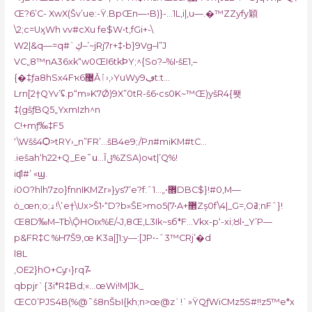
Œ?6’C- XwX(Šv’ue:-Ÿ.BpŒn—•B)}-…1L‚i|,u—.�™ZZyfy穎
\2;c=UӽWh vv#cXu fe$W•t,fGi+-\
W2|&q—=q#`ڮ–’~jRj7r+‡•b}9Vg–l”J
VC„8™nA3
6xk“w0ŒI6tkϷY;^{So?–ֺ%I•šE1,–
{�‡ƒa8hSx4Fҡ޴6Ǎٱ›,›YuWy9ڢt:t…
Lrn[2†QYv’ʢ.p“m»K7Ǿ)9X”0tR-š6•cs0K~™Œ)yšR4{퐷
‡(gšƒBQ5„YxmIzh^n
C!+mƒ‰‡F5
‘\Wšš4Ѻ>tRY›_n”FR’…šB4e9;/Pл#miKM#tC…
.iešah‘h22+Q_Ee˜ս…Ĩݪ%ZSA)oҹt|’Q%!
iʠl#’ «ϣ.
i0O?hlh7zo}fnnIKMZr»}ys7’e?f:ˆ޾•„…1DBC$}!#0‚M—
ȯ_œn;o;ۿ!\’e†\Ux>Š1•“D?b»ŠE>mo5(7•A+޲Zs̩0f\4|_G=‚Oߥ;nFˆ}!
Œ8D‰M–Tb\ǬH
Oιx%E/˵J‚8Œ‚L3Ik~sб*F…Vkx-p‘-xi;Ȣl•_Y’P—
p&FR‡C %H7Š9‚œ K3a|]1:y—:[JP•-ˆ3™CRj’�d
l8L
‚OE2}hO+Cݸr‹}rq7̴
qbpjr`{3i*R‡Bd;«…œWi!M|Jk_
ŒC0’PJS4B(%@˜š8nŠЫ{֭kh;n>œ@z`!`»ŸQƒWiCMz5S#!!z5™e*x