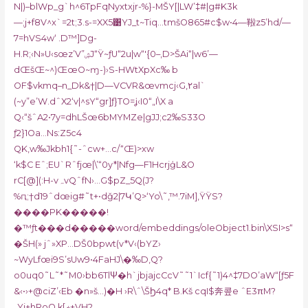
N|)–blWp_g`h^6TpFqNyxtxjr-%}-MŠY[|LW’‡#|g#K3k
—;j+f8V^x`=2t;3.s-=XX5͹YJ_t~Tiq…tmšO86
5#c$w•4—鞡z5’hd/—
7=hVS4w‘ .D™]Dg-
H.R;‹N»U‹sœz’V”ۺJ“Ÿ~ƒU“2u|w“'{0–,D>ŠAi“|
w6’—
d
ŒšŒ~^)ŒœO~ɱ-)›S-HWtXpXc‰ b
OF$vkmq–n_Dk&†|D—VCVR&œvmcj‹G,٢al`
(~y”e’W.dˆX2‘v|^sY“gr]ƒ}TO=ʝ‹I0“„I\X a
Q‹“šˆA2•7y=dhLŠœ6bMYMZe|gJJ;c2‰S33O
ƒ2}1Oa…Ns:Z5c4
QK,w‰Jkbh1{˜-ˆcw+…c/“Œ)>xw
‘k$C Eˆ;EU`Rˆfjœ|\’“0y*|Nfg—F1HcrjģL&O
rC[@](:H-vہvQˆfN›…G$pZ_5Q(J?
%ԥ;†d19ˆdœig#˜t+•dǧ2|7Կ’Q>‘Yo\˜,™.7iM]‚ŸŸS?
����PK�����!
�™ƒt���d�����word/embeddings/oleObject1.bin\XSI>s“
�ŠH(» jˆ»XP…DŠ0bpwt(v*V‹(bYZ›
~WyLfœi9S’sUw9•4FaHJ\�‰D,Q?
o0uq0˜L˜*˜M0›bb6TlΨ�h`jbjajcCcV˜˜1`Icf{˜1)4^‡7DO’aW“[ƒ5F
&‹•›+@ciZ’‹Eb �n»š…)�H ›R\ˆ\ŠϦ4q* B.Kš cqI$奔콮e ˆE3πM?
„Yi+hRoO k[ޡ+VH2