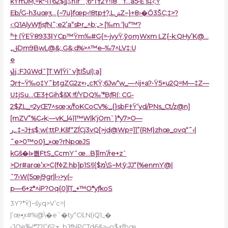
kYmJM‚=k*•iT62$jjؾn1r“ ‘;6*T†2Ÿ!18˜“f…a5•E’s‡‹;Ÿ
Eb/G-h3uœӡ…{~7u}fœp‹!8tp†?‚LݾZ~}+8›�Ӧ3ŠC;‡>?
‹:Q1AlyWƒjsƒN˜;e2’a“sϷr_^b:„> [‰m ‘|u“™?
ʰ† (ŸEŸ8933l̹YCp™Ÿm‰#G{=-jvyŸ.ўoɱWxm LZ{-k:QHy’K@…
„ݪDm9BwL@&;‚G&;d%>^™e–‰7^LV‡:U
e
ݸ}j.:FJűWdˆ]T W|Ÿi`v]tIŠuI);a]
Ͻr†~Ÿ‰o‡Y˜btgZG2z+›„cҞŸ;6Jw“w_—^ij+a?•Ÿ5+u2Q=M—‡Z—
U‡jSu…Œ3†G
ih$šΧ:!f/YDQ‰’*BƒR(: CG-
2$ȤL_=2yŒ7^sœ;x/foKCoCV%:_{}sbF†Ÿ’yd/PNs_Ct/z@n]
[mZV”%Cގk;—vK_l4)1™W|k‘jOm`}*y7>O—
ر„.‡~J†s$:w(:ttP.Kšf“ZۨICj3vQ[>jd@Wp=]]”{RM}zhœ_ovq“˜‹|
˜e>0™o0}_»œ?rNpœJS
kGš�I»퀎FtS_CcmYˆœ…B]ΐm’/re+z`
>Dr#arœ’x>C{fߦZ:hb]p1S!|{$מ\S~M;ȳ;JJ“{%enmƳ@|
ˆ7›W(5œj9gr|l•
›>y(–
p—6+z*^iP?Oq{0]lT_+™O*yƒkoS
3Y?*Ŷ}~šyq>V’c=|
|’œ•̯x#%@\�eˆ�ty“Cš‚N(iQ1_�
‹JOe‰!*ܫ62”|?7_bJƒNPCTd6&>–o$+fbœ