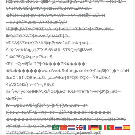
Rz(/Se,k&’SKF5è˜q׵M›(Z~4s‹Znfg‹šS^ZŦ™Z|4R?fY`•/+ƒeaKD—
5^’3‡G)0h:Šh],WIV4gxlzs3%\‘hڹH8nŒlWvšU…
�h$H`5Zz†›p9^3|%WY9Y‹v‚“r—)+Y^‘;0R/䥯y`SE”(–R
—9‘A.ɽŸ.}™„x@x’WNr3&&#;i\’y[›/
Œ}Njb,}WTbv;™KŒ’u‚“񼦥񠦥Qظd8L[~VTմu0˜a}c‘Ѭnv0N6–
Ik=’»ŸDܺ9BW˜$bwvgi[y‡MAŒ‡E/…
s!PS&$ŠZd+dXݎ\7i»6|xpP̱tW>ˆ)N”~lnKg vn}—
Šl(X=’>ꢴdGηԫ‡7TX)8’6/xXUUl5‚T&QejSjƒf&Wš–
*רX»?’*5Yg#sg>;pC‰o=$
Œ)“=>Q>v5[1\i-ߴ?,‘\\]•0����PK�����!
�‰�������word/webSettings.xml•n0†4q3I(0`{�Y’c’hH
JœGN6;Ի‹IQ8h•…uŠL’I„aٮ›%Iœ†SFQ8-ZQK— ŸBoŠ4uš
4eVSGM5/†n—TY–؏P$vZ
‰`\-w`yc :œ1HKfA’XLŸQD|šEO`10L1–=#E#8N~H>[2ף(S_ӠC—
Œ;#Š[––
I8—DpbDWb”@ָ\]o“-.y~]ƒ1^[’†(QS4;Gm—34
x]pc‚L>~tCAf”›Œi1Rt›r~‹sk‹—ZŠ’“,?����PK�����!
�G�������word/fontTable.xml•o0HQ[~4MjDU&Nc‘™#G
@7pB;I—‘–6L»Q.43n„‘œڦYc#$4
Y Œ327XšŸ† g…4`>“C̴(e(Sc *E2?‰8QA$#rm7+qŒ