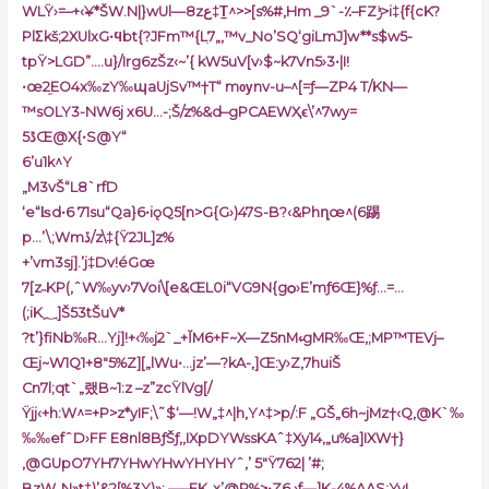
WLŸ›=–+‹¥*ŠW.N|}wUl—8zع‡T̠^>>[s%#,Hm _9`-٪–FZݱ>i‡{f{cK?
PlΣkš;2XUlxG•ϥbt{?JFm™{Lֵ7„,™v_No’SQ‘giLmJ]w**s$w5-
tpŸ>LGD”….u}/Irg6zŠz‹~’{ kW5uV[v›$~k7Vn5›3•|I!
•œ2֦EO4x‰zY‰պaUjSv™†T“ mѹnv-u–^[=ƒ—ZP4 T/KN—
™sOLY3-NW6j x6U…-;Š/z%&d–gPCAEWҲϵ\’^7wy=
5ڐŒ@X{•S@Y“
6’u1k^Y
„M3vŠ“L8`rfD
‘e“ʪd•6 71su“Qa}6•iǫQ5[n>G{G›)47S-B?‹&Phղœ^(6踢
p…’\;Wmڏ/z\‡{Ÿ2JL]z%
+’vm3sj].’j‡Dv!éGœ
7[z˵KP(,ˆW‰yv›7Voi\[e&ŒL0i“VG9N{gѻ›E’mƒ6Œ}%ƒ…=…
(;iK؁]Š53tŠuV*
?t’}fiNb‰R…Yj]!+‹‰j2`_+ĬM6+F~X—Z5nM‹̵gMR‰Œ,;MP™TEVj–
Œj~W1Q1+8″5%Z][„lWu•…jz’—?kA-‚]Œ:y›Z,7huiŠ
Cn7l;qt`„랬B~1:z –z”zcŸlVg[/
Ÿjj‹+h:W^=+P>z*yIF;\˜$‘—!W„‡^|h,Y^‡>p
/:F „GŠ„6h~jMz†‹Q,@K`‰
‰‰efˆD›FF E8nl8BƒŠƒ‚‚IXpDYWssKAˆ‡Xy14‚„u%a]IXW†}
‚@GUpO7YH7YHwYHwYHYHYˆ,’ 5″Ÿ762| ’#;
BzW„N»t‡)’&2[%3Y)»; —–EK„x’@P%>•Z6 ›f—]K-4%AAS:Yv!…