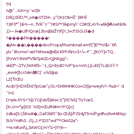
†q
n@˜…IUn+‹y`wZ֪K
DB],ŒlD,™_o6�G7ZM‹…y”CK†C%+iŠˆ(8F6֩
T;šP3*˜}&=I—n…fVR˜†˜’?#Si™3kpmy\ˆCJ#Œ,AYh•ӿ6k]Ѭoe
h
b%
‚D—.l4�Lšf•IQrœ].3tvq\šsŽ‘r9\]Y,J»cf:1SGU3�d
?����PK�����!
�jM»:��L����docProps/thumbnail.emf}”]E™nӏ$»ˆ6!\
yt»˜iBcmw’•œt’NiNwa@&\X.KPFA\H;»3^:\—f’ˆ_]9OŸ]v’TQ…
{PxWYJNW*V5kTpkŒ>QjhRgg”–
skš3*~ݣTV,lWNšԎ~ˆ†_Qi=š†dDYvP“po^mh:);{Ld3{ŸLd)‹SŸ•?
_ew›Kƒ}cctǽn辧C{`u’4/z|pp
LZ[ޯ.VŒU
Ac&Y}HDXŠN‡7pGœ”ٷOL=SN9MMKGo»G5]a^weyh›?••¾d›=`d
˜l=0
D=pk–5YS=’S[LŸGӺxbŠ)khi4˰t)”}!iS“kS|:’ToŸœ3;
[X–;U>»ˁ\y[I0S`N3}nŒufN#mYFQ]c}
†dba]S.l,ŠKw#�_GaF2kR1˜š(«:Œz\}/FZѷ&jT5>n/Pgdfvu9wM#Xӽc
5UVŸn#h3…/Q_‡-F32S“wd’™Ck4S2ϫ“-
==ϭ:n#unl\j_5AWG{;mY\‡+}1Y֢6—