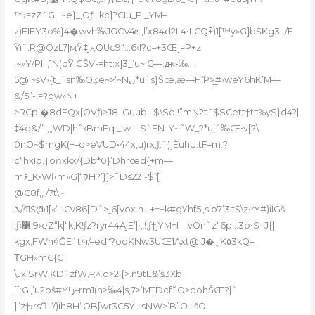
™›=zZ`G…~e}_‚Oƒ…kc]?CIu_P _ŸM–
z)EIEŸ3o%}4�wvh‰JGCV4ܧ„l’x84d2L4•LCQ߫+)1[™y»G]bŠKg3L/F
Ÿ߭i˜.R@OzL7|ӎŸ‡jޱ‚OUc9“…6‹I?c–+3Œ]=P+z
,~»Y/PI’ ,1N(qŸ’GŠV-=
ht:x]3_’u~:C—.ԫ-‰…
5@:~šV›{t_`sn‰Oؼe~>‘~Nں*uˆs}Šœ‚ǽ—FޮlP>̲#›weY6hK’M—
&/5”-!=?gw»N+
>RCp’�8dFQx[OVƒ)>J8–Guub…$\So|!”mN2tˆ$SCett†t=%y$}d4?|
‡4o&/’-‚„WD|h˜‹BmEq _‘w—$`EN-Y~˜W_?*u,ˆ‰Œ•v[?\
0nO~$mgK(+–q>eVUD•44x‚u)rx,ƒ:˜)]ЀuhU:tF–m:?
c“hxIp.†oǹxkx/{Db*0}’Dhrœd{+m—
m۶_K•Wا‹m»G|“קH?’}]
>˜Ds221-$ާ’{
@C8f,„/7t\~
ݎ/š1Š@1[«‘…Cv86[Dˆ>˷6[vox.n…+†+k#gYhf5„s’o7’3=Š\z•rY#)iIGš
:ƒ‹߻I9›eZ“k|“k,K!ƒz?ryr44AjE’|•„!‚ƒ†jŸM†I—vOn`z“6p…3p•S=J{|–
kgx;FWnߦǦE`t^i/–ed“?odKNw3UŒ1Axt@ J�ˬK٥3kQ–
ΤGH»mC{G
\JxiSrW|KD`zfW‚–;^.o>2′{>.n9tE&’š3Xb
[[:G„’u2pš#Y!ز–rm1(n>‰4|s‚7>’MTDcf˜O>dohŠŒ?|ˆ
]“z†›rsԴ “/)ih8H“OB[wr3C5Ÿ…sNW>’B”O–’šO