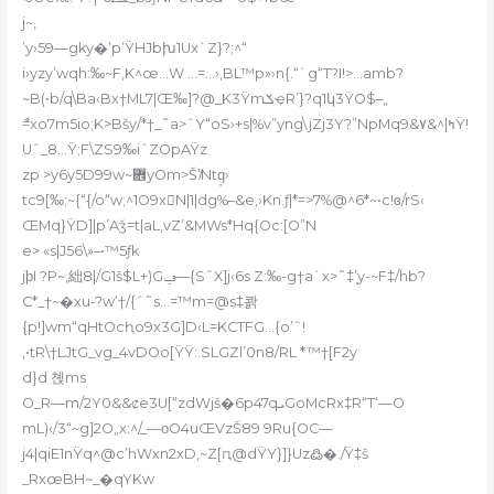
j~‚
’y›59—gky�’p’ŸHJbխ1Ux`Z}?;^“
i›yzy’wqh:‰~F,K^œ…W …=…›,BL™p»›n{.“`g“T?I!>…amb?
~B(•b/q\Ba‹Bx†ML7|Œ‰]?@_K3ŸmݎҿR’}?q1կ3ŸO$–„
ާ=xo7m5io;K>Bšy/*†_˜a>ˆY“oS›+s|%v”yng\jZj3Y?”NpMq9&ߤ|^&٧Ÿ!
Uˆ_8…Ÿ;F\ZS9‰iˆZOpAŸz
zp >y6y5D99w~܎yOm>Š’̸Ntq̦›
tc9[‰;~{“{/o“w;^1O
9xN|1|dg%–&e,›Kn.ƒ|*=>7%@^6*~•c!ɞ/rS‹
ŒMq}ŸD]|p’Aǯ=t|aL‚vZʼ&MWs*Hq{Oc:[O”N
e> «s|J56\»–•™5ƒk
jϸI ?P~‚絀8|/G1š$L+)Gݠ—{SˆX]j‹6s Z:‰-g†a`x>˜‡’̦y-~F‡/hb?
C*_†~�xu-?w‘†/{ˆ˜s…=™m=@s‡콹
{p!]wm“qHtOcԧo9x3G]D‹L=KCTFG…{o’ˆ!
‚•tR\†LJtG_vg_4vDOo[ŸŸ:.SLGZl’0n8/RL *™†[F2y
d}d 쳱ms
O
_R—m/2Y0&&ȼë3U[“zdWjš�6p47qܝGoMcRx‡R“T‘—O
mL)‹/3“~g]2O„x:^/_—οO4uŒVzŠ89 9Ru{OC—
j4|qiE1nŸq^@c’hWxn2xD‚~Z[ԥ@dŸY}]}Uz߷�./Ÿ‡š
_RxœBH~_�qYKw