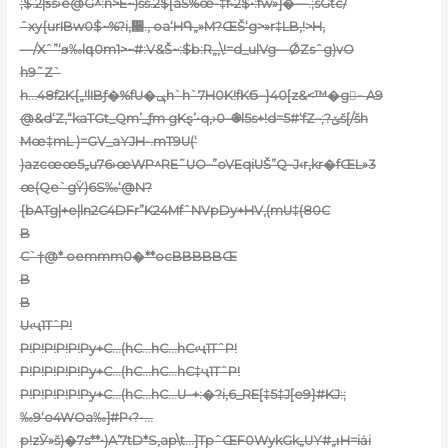
;$.2|ƽs›e@G^:n>E~)šš.2$[aŠ%œ-‡f˞2
$•:fw»]�—.;sGtc/
ˆxy{urIBw0$~%?i‚᫥., oa‘HԳ„»M?ŒŠ‘g>»r‡LB,!>H,
—/Xˆ”‘ϧ‰lգ0m1>~#:V&Š~:$b:R„‚\!=d_ulVg—ǾZsˆg)vO
h9˜Z`
h…48f2K{„!lIBƒ�%fU�ݷh`h`7H0K!fKϬ–}40[z&<™�g–ٰ A9
@&d‘Z‚“kaTGt_Qm’_ƒm gKȿ’•q,›0–֎l5s+!d=5#‘fZ–;?ݵš[/šh
Mœ‡mL )=GV_aYJH-.mT9U(‘
)azcœœ5„u76›œWP^RE˜UO–”oVEqiUŠ”Q–J‹r,kr�fŒL»3
œ(Qe`gŸ)6S‰‘@N?
{bATg|+e|ln2C4DFr”K24MfˆNVpDy+HV‚(mU‡(80C
B
C`†@* oemmm0�**ocBBBBBŒ
B
B
U‹ҷ1TˆP!
P!P!P!P!P!Py+C…(hC…hC…hC‹ҷ1TˆP!
P!P!P!P!P!Py+C…(hC…hC…hC‡ҷ1TˆP!
P!P!P!P!P!Py+C…(hC…hC…U–+:�?i‚6_RE[‡5‡J[e9}#KJ:;
‰9‘o4WOa‰]#P‹?-…
p!zӮ»š)�7s**•)A’7tD*S‚ap\t…]TpˆŒF0WykGk„UY#„ιH=iȧi