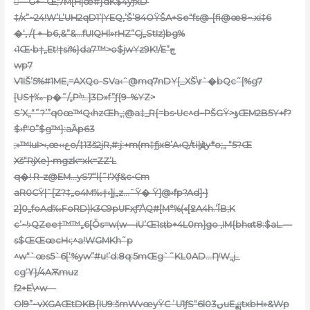
—G+– Œ;7M[H|œ#}dK$4yƒxD’
‡/x”~24!W’L’UH2qD1’|YEQ,’Š’84OŸŠA+Se“fs@-[fi@œ8~.xi‡6
�‘, /{ +–b6‚&”&…fUIQHl»rHZ”Cj„StIz)bg%
‹1Œ•b†„Et!†si%}da7™>o$jwYz9K!/E”ج
wp7
V1IŠ’5%#1ME,=AXQo-SVa‹ˆ@mq7nDY[_XŠ\r`�bQc˜[%g7
[US†‰-p�˜/„P`ͫ…]3D»f”ƒ{9–%YZ>
S’X„“˜?’”q0œ™Q‹hzŒh„;@a‡_R{=bs•Uc^d~PŠGŸ>ؤŒM2B5Y+f?
$›fʺ0”$g™}:aȀp63
;»™IuI>‹,œ‹‹عo/‡13š2jR,#:j:+m(m‡ƒjx8’A‹Q/tɨ|ܵԭy*o;„ “5?Œ
Xš“RjXe}•mgzk=xk=ZZ’L
q�! R-z@EM…yS7“l{˜I‘Xƒ&c•Cm
aR0CŸ|ˆ[Z?‡„o4M‰†‹]j„z…ˆŸ� Ÿ]@›fp?Ad]•}
2]0„foAd‰FoRD)k3C9pUFxƒ7\Q#[M°%(«[ߐA4h.’ǏB;K
c’~!›QZee†™™„6[Ȱs=w(w—iU’Œ1st͎b+4L0m]go ‚IM{bhαt8:$aL.—
s$ŒŒœcH‹;^a!WGMKh˜p
^w“`œs5`6[‘%yw”#u!’d:8q:5mŒg`˜KL0AD…ȠˡW„j_
cgΎ}/4AѪmuz
f2+E\^w—
Ol9”~vXGAŒtDKB{IU9:šmWvœyŸCʾU1ƒS“6l03ںuE‚ྨtxbH»&Wp