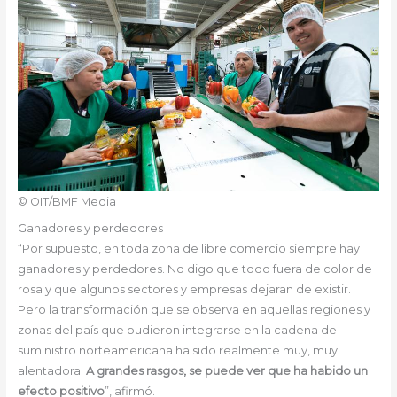
© OIT/BMF Media
Ganadores y perdedores
“Por supuesto, en toda zona de libre comercio siempre hay
ganadores y perdedores. No digo que todo fuera de color de
rosa y que algunos sectores y empresas dejaran de existir.
Pero la transformación que se observa en aquellas regiones y
zonas del país que pudieron integrarse en la cadena de
suministro norteamericana ha sido realmente muy, muy
alentadora.
A grandes rasgos, se puede ver que ha habido un
efecto positivo
”, afirmó.