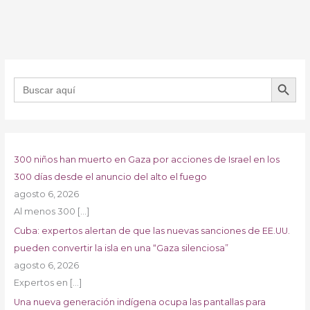
BOTÓN DE B
Buscar:
300 niños han muerto en Gaza por acciones de Israel en los
300 días desde el anuncio del alto el fuego
agosto 6, 2026
Al menos 300
[…]
Cuba: expertos alertan de que las nuevas sanciones de EE.UU.
pueden convertir la isla en una “Gaza silenciosa”
agosto 6, 2026
Expertos en
[…]
Una nueva generación indígena ocupa las pantallas para