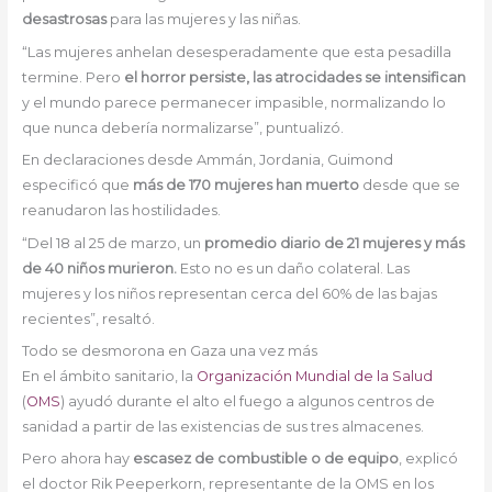
desastrosas
para las mujeres y las niñas.
“Las mujeres anhelan desesperadamente que esta pesadilla
termine. Pero
el horror persiste, las atrocidades se intensifican
y el mundo parece permanecer impasible, normalizando lo
que nunca debería normalizarse”, puntualizó.
En declaraciones desde Ammán, Jordania, Guimond
especificó que
más de 170 mujeres han muerto
desde que se
reanudaron las hostilidades.
“Del 18 al 25 de marzo, un
promedio diario de 21 mujeres y más
de 40 niños murieron.
Esto no es un daño colateral. Las
mujeres y los niños representan cerca del 60% de las bajas
recientes”, resaltó.
Todo se desmorona en Gaza una vez más
En el ámbito sanitario, la
Organización Mundial de la Salud
(
OMS
) ayudó durante el alto el fuego a algunos centros de
sanidad a partir de las existencias de sus tres almacenes.
Pero ahora hay
escasez de combustible o de equipo
, explicó
el doctor Rik Peeperkorn, representante de la OMS en los