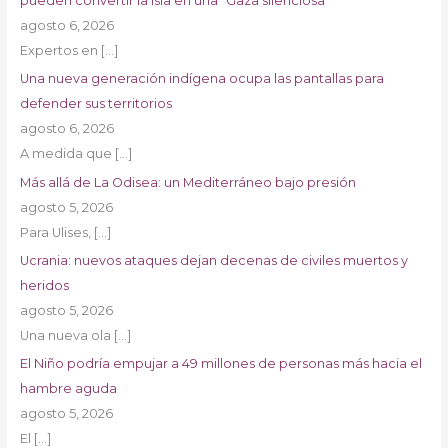
pueden convertir la isla en una “Gaza silenciosa”
agosto 6, 2026
Expertos en
[…]
Una nueva generación indígena ocupa las pantallas para
defender sus territorios
agosto 6, 2026
A medida que
[…]
Más allá de La Odisea: un Mediterráneo bajo presión
agosto 5, 2026
Para Ulises,
[…]
Ucrania: nuevos ataques dejan decenas de civiles muertos y
heridos
agosto 5, 2026
Una nueva ola
[…]
El Niño podría empujar a 49 millones de personas más hacia el
hambre aguda
agosto 5, 2026
El
[…]