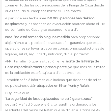
zonas en todas las gobernaciones de la Franja de Gaza desde
que reanudó su campaña militar el 18 de marzo.
A partir de esa fecha unas
150.000 personas han debido
desplazarse
y las órdenes de evacuación abarcan ahora el 18%
del territorio de Gaza, y se expanden día a día.
Israel “no está tomando ninguna
medida
para proporcionar
alojamiento a la población evacuada” ni garantiza que estas
operaciones se lleven a cabo en condiciones satisfactorias de
higiene, salud, seguridad y nutrición, dijo el portavoz.
Al-Khitan afirmó que la situación en el
norte de la Franja de
Gaza es
particularmente preocupante
, ya que más de la mitad
de la población estaría sujeta a dichas órdenes.
También señaló informes que indican que decenas de miles
de palestinos están
atrapados en Khan Yunis y Rafah.
Disyuntiva dura
“
La seguridad de los desplazados no está garantizada
”,
declaró, y añadió que el ejército israelí ha ordenado a los
residentes del oeste de Rafah que se dirijan a la zona de Al-