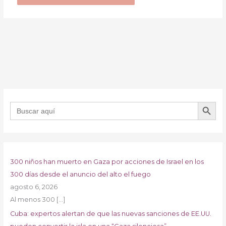
BOTÓN DE B
Buscar:
300 niños han muerto en Gaza por acciones de Israel en los
300 días desde el anuncio del alto el fuego
agosto 6, 2026
Al menos 300
[…]
Cuba: expertos alertan de que las nuevas sanciones de EE.UU.