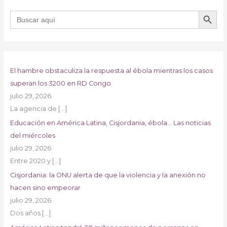
BOTÓN DE B
Buscar:
El hambre obstaculiza la respuesta al ébola mientras los casos
superan los 3200 en RD Congo
julio 29, 2026
La agencia de
[…]
Educación en América Latina, Cisjordania, ébola… Las noticias
del miércoles
julio 29, 2026
Entre 2020 y
[…]
Cisjordania: la ONU alerta de que la violencia y la anexión no
hacen sino empeorar
julio 29, 2026
Dos años
[…]