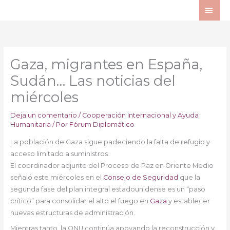
Ir
ME
al
PRI
contenido
Gaza, migrantes en España,
Sudán… Las noticias del
miércoles
Deja un comentario
/
Cooperación Internacional y Ayuda
Humanitaria
/ Por
Fórum Diplomático
La población de Gaza sigue padeciendo la falta de refugio y
acceso limitado a suministros
El coordinador adjunto del Proceso de Paz en Oriente Medio
señaló este miércoles en el
Consejo de Seguridad
que la
segunda fase del plan integral estadounidense es un “paso
crítico” para consolidar el alto el fuego en
Gaza
y establecer
nuevas estructuras de administración.
Mientras tanto, la ONU continúa apoyando la reconstrucción y