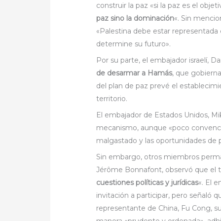
construir la paz «si la paz es el obje
paz sino la dominación
«. Sin mencio
«Palestina debe estar representad
determine su futuro».
Por su parte, el embajador israelí, 
de desarmar a Hamás
, que gobierna
del plan de paz prevé el establecim
territorio.
El embajador de Estados Unidos, Mi
mecanismo, aunque «poco convenciona
malgastado y las oportunidades de 
Sin embargo, otros miembros perman
Jérôme Bonnafont, observó que el te
cuestiones políticas y jurídicas
«. El 
invitación a participar, pero señaló
representante de China, Fu Cong, s
manera «prudente y ordenada», adhir