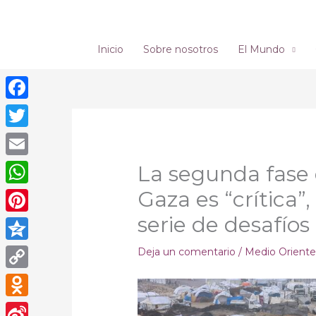
Ir
al
contenido
Inicio
Sobre nosotros
El Mundo
Facebook
Twitter
Email
La segunda fase 
Gaza es “crítica”
WhatsApp
serie de desafíos
Pinterest
Qzone
Deja un comentario
/
Medio Orient
Copy
Link
Odnoklassniki