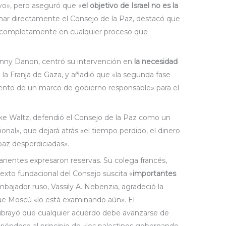
tivo», pero aseguró que «
el objetivo de Israel no es la
nar directamente el Consejo de la Paz, destacó que
a completamente en cualquier proceso que
Danny Danon, centró su intervención en
la necesidad
 la Franja de Gaza, y añadió que «la segunda fase
iento de un marco de gobierno responsable» para el
ke Waltz, defendió el Consejo de la Paz como un
l», que dejará atrás «el tiempo perdido, el dinero
paz desperdiciadas».
entes expresaron reservas. Su colega francés,
xto fundacional del Consejo suscita «
importantes
embajador ruso, Vassily A. Nebenzia, agradeció la
 que Moscú «lo está examinando aún». El
ubrayó que cualquier acuerdo debe avanzarse de
iéndose al principio de «los palestinos gobernando