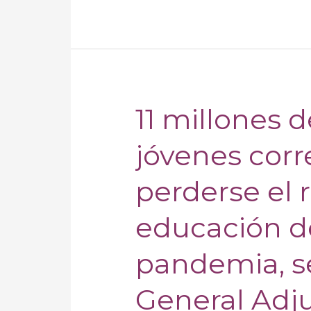
Permanente
continúa
la
sesión
11 millones 
11
millones
jóvenes corr
de
niñas
perderse el 
y
mujeres
educación d
jóvenes
corren
pandemia, s
el
riesgo
General Adju
de
perderse