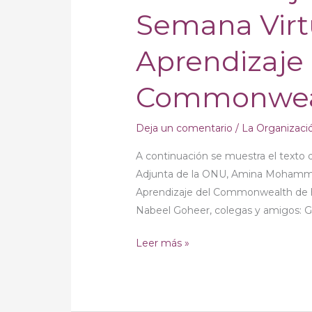
Semana Virt
el
regreso
Aprendizaje 
a
la
Commonwea
educación
después
de
Deja un comentario
/
La Organizaci
una
A continuación se muestra el texto 
pandemia,
Adjunta de la ONU, Amina Mohammed,
según
Aprendizaje del Commonwealth de ho
el
Nabeel Goheer, colegas y amigos: Grac
Secretario
General
Leer más »
Adjunto
sobre
la
Semana