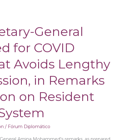
etary-General
ed for COVID
at Avoids Lengthy
sion, in Remarks
ion on Resident
 System
ón
/
Fórum Diplomático
y-General Amina Mohammed’s remarks, as prepared