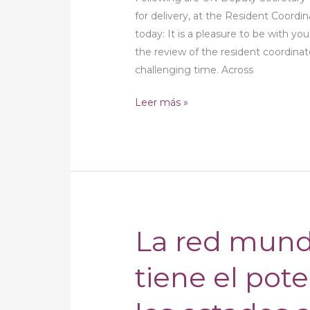
Remarks
for delivery, at the Resident Coordi
to
today: It is a pleasure to be with yo
Consultation
the review of the resident coordin
on
challenging time. Across
Resident
Coordinator
Leer más »
System
La red mundi
La
red
tiene el pot
mundial
de
facilitación