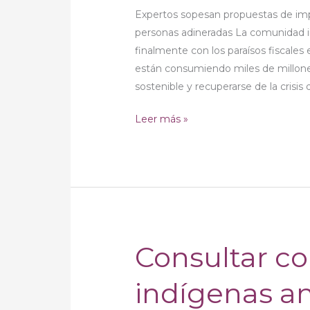
de
Expertos sopesan propuestas de im
la
personas adineradas La comunidad in
pandemia,
finalmente con los paraísos fiscales e
informaron
están consumiendo miles de millones
los
sostenible y recuperarse de la crisis d
oradores
en
Leer más »
la
reunión
especial
del
Consejo
Económico
y
Consultar co
Consultar
Social
con
indígenas a
los
pueblos