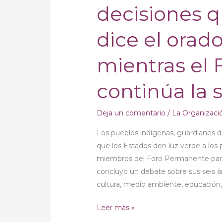
decisiones q
indígenas
antes
dice el orado
de
tomar
mientras el
decisiones
que
continúa la 
los
afecten,
dice
Deja un comentario
/
La Organizaci
el
Los pueblos indígenas, guardianes d
orador
que los Estados den luz verde a los 
a
miembros del Foro Permanente para
los
concluyó un debate sobre sus seis á
estados,
cultura, medio ambiente, educación,
mientras
el
Leer más »
Foro