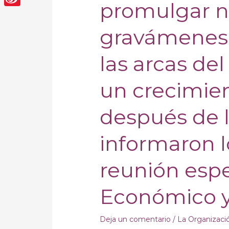
promulgar 
lagunas
Sina
fiscales,
gravámenes 
promulgar
Weibo
nuevos
las arcas del
gravámenes
para
un crecimien
apuntalar
las
después de 
arcas
del
informaron l
estado,
clave
reunión espe
para
un
Económico y
crecimiento
equitativo
después
Deja un comentario
/
La Organizaci