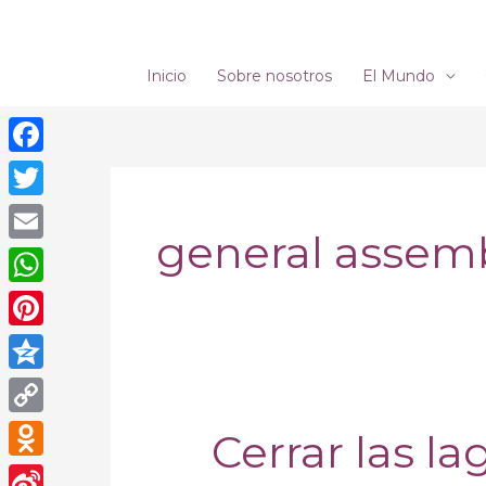
Ir
al
contenido
Inicio
Sobre nosotros
El Mundo
Facebook
Twitter
general assem
Email
WhatsApp
Pinterest
Qzone
Copy
Cerrar las la
Cerrar
Link
las
Odnoklassniki