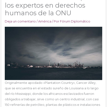
los expertos en derechos
humanos de la ONU
Deja un comentario
/
América
/ Por
Fórum Diplomático
Originalmente apodado «Plantation Country», Cancer Alley,
que se encuentra en el estado sureño de Louisiana a lo largo
del río Mississippi, donde los africanos esclavizados fueron
obligados a trabajar, sirve como un centro industrial, con casi
150 refinerías de petróleo, plantas de plásticos e instalaciones