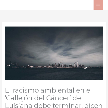
Ir
ME
al
PRI
contenido
El racismo ambiental en el
‘Callejón del Cáncer’ de
Luisiana debe terminar, dicen