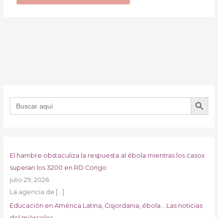
BOTÓN DE B
Buscar:
El hambre obstaculiza la respuesta al ébola mientras los casos
superan los 3200 en RD Congo
julio 29, 2026
La agencia de
[…]
Educación en América Latina, Cisjordania, ébola… Las noticias
del miércoles