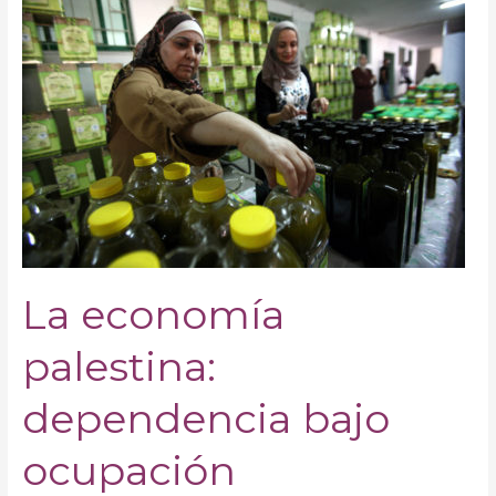
economía
palestina:
dependencia
bajo
ocupación
La economía
palestina:
dependencia bajo
ocupación