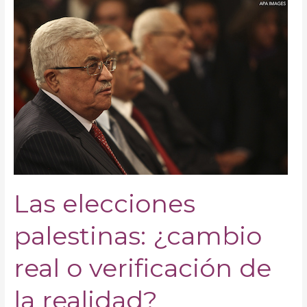
Las
elecciones
palestinas:
¿cambio
real
o
verificación
de
la
realidad?
Las elecciones
palestinas: ¿cambio
real o verificación de
la realidad?