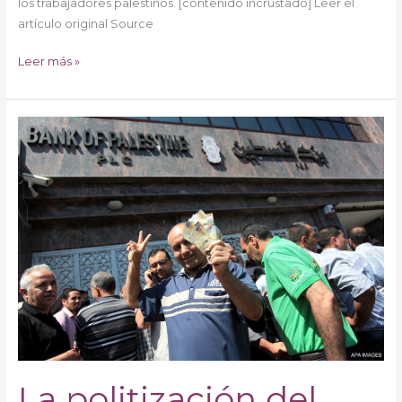
los trabajadores palestinos. [contenido incrustado] Leer el
artículo original Source
Leer más »
La
politización
del
empleo
y
los
salarios
del
sector
público
en
Cisjordania
y
La politización del
Gaza