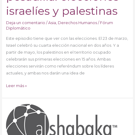
israelíes y palestinas
Deja un comentario
/
Asia
,
Derechos Humanos
/
Fórum
Diplomático
Este episodio tiene que ver con las elecciones. El 23 de marzo,
Israel celebró su cuarta elección nacional en dos años. Y a
partir de mayo, los palestinos en el territorio ocupado
celebrarán sus primeras elecciones en 15 años. Ambas
elecciones servirán como referéndum sobre los líderes
actuales, y ambas nos darán una idea de
Leer más »
Esto
es
el
apartheid:
informe