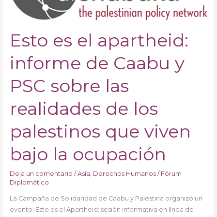
de
Caabu
Esto es el apartheid:
y
PSC
sobre
informe de Caabu y
las
realidades
PSC sobre las
de
los
realidades de los
palestinos
que
palestinos que viven
viven
bajo
bajo la ocupación
la
ocupación
Deja un comentario
/
Asia
,
Derechos Humanos
/
Fórum
Diplomático
La Campaña de Solidaridad de Caabu y Palestina organizó un
evento: Esto es el Apartheid: sesión informativa en línea de