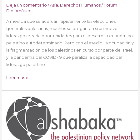
Deja un comentario
/
Asia
,
Derechos Humanos
/
Fórum
Diplomático
A medida que se acercan rápidamente las elecciones
generales palestinas, muchos se preguntan si un nuevo
liderazgo crearía oportunidades para el desarrollo económico
palestino autodeterminado. Pero con el asedio, la ocupación y
la fragmentación de los palestinos en curso por parte de Israel,
y la pandemia del COVID-19 que paraliza la capacidad del
liderazgo palestino
Leer más »
El
socialismo
y
la
lucha
por