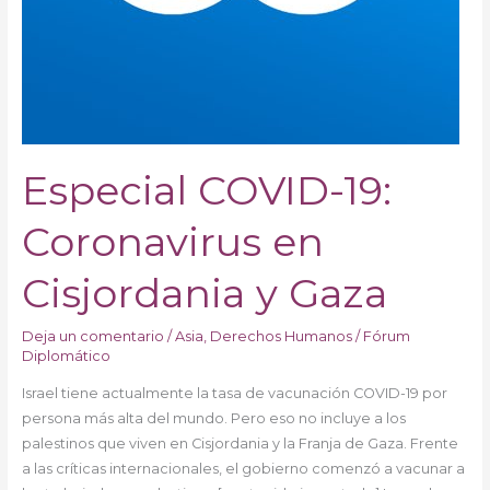
Especial COVID-19:
Coronavirus en
Cisjordania y Gaza
Deja un comentario
/
Asia
,
Derechos Humanos
/
Fórum
Diplomático
Israel tiene actualmente la tasa de vacunación COVID-19 por
persona más alta del mundo. Pero eso no incluye a los
palestinos que viven en Cisjordania y la Franja de Gaza. Frente
a las críticas internacionales, el gobierno comenzó a vacunar a