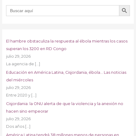
BOTÓN DE B
Buscar:
El hambre obstaculiza la respuesta al ébola mientras los casos
superan los 3200 en RD Congo
julio 29, 2026
La agencia de
[…]
Educación en América Latina, Cisjordania, ébola… Las noticias
del miércoles
julio 29, 2026
Entre 2020 y
[…]
Cisjordania: la ONU alerta de que la violencia y la anexión no
hacen sino empeorar
julio 29, 2026
Dos años
[…]
América Latina tendrá 38 millones menos de personas en