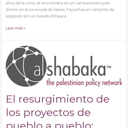
años de la zona, se encontraba en un campamento para
dormir en la zona rural de Maine. Faysal fue un campista de
segundo año en Seeds of Peace
Leer más »
El
resurgimiento
de
los
proyectos
de
pueblo
El resurgimiento de
a
pueblo:
renunciando
los proyectos de
a
la
pueblo a pueblo:
responsabilidad