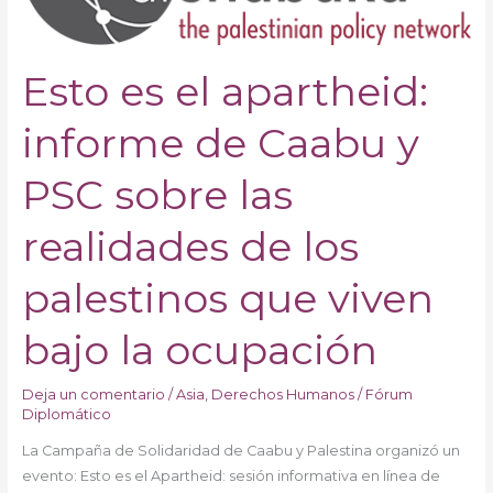
de
Caabu
Esto es el apartheid:
y
PSC
sobre
informe de Caabu y
las
realidades
PSC sobre las
de
los
realidades de los
palestinos
que
palestinos que viven
viven
bajo
bajo la ocupación
la
ocupación
Deja un comentario
/
Asia
,
Derechos Humanos
/
Fórum
Diplomático
La Campaña de Solidaridad de Caabu y Palestina organizó un
evento: Esto es el Apartheid: sesión informativa en línea de