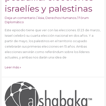
israelíes y palestinas
Deja un comentario
/
Asia
,
Derechos Humanos
/
Fórum
Diplomático
Este episodio tiene que ver con las elecciones. El 23 de marzo,
Israel celebró su cuarta elección nacional en dos años. Y a
partir de mayo, los palestinos en el territorio ocupado
celebrarán sus primeras elecciones en 15 años. Ambas
elecciones servirán como referéndum sobre los líderes
actuales, y ambas nos darán una idea de
Leer más »
Esto
es
el
apartheid:
informe