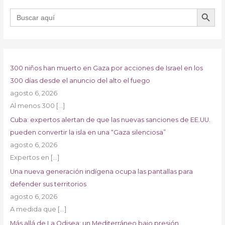
BOTÓN DE B
Buscar:
300 niños han muerto en Gaza por acciones de Israel en los
300 días desde el anuncio del alto el fuego
agosto 6, 2026
Al menos 300
[…]
Cuba: expertos alertan de que las nuevas sanciones de EE.UU.
pueden convertir la isla en una “Gaza silenciosa”
agosto 6, 2026
Expertos en
[…]
Una nueva generación indígena ocupa las pantallas para
defender sus territorios
agosto 6, 2026
A medida que
[…]
Más allá de La Odisea: un Mediterráneo bajo presión