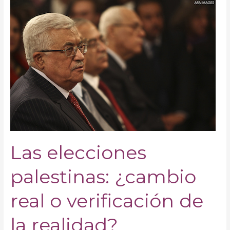
Las
elecciones
palestinas:
¿cambio
real
o
verificación
de
la
realidad?
Las elecciones
palestinas: ¿cambio
real o verificación de
la realidad?