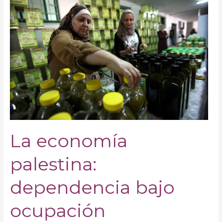
economía
palestina:
dependencia
bajo
ocupación
La economía
palestina:
dependencia bajo
ocupación