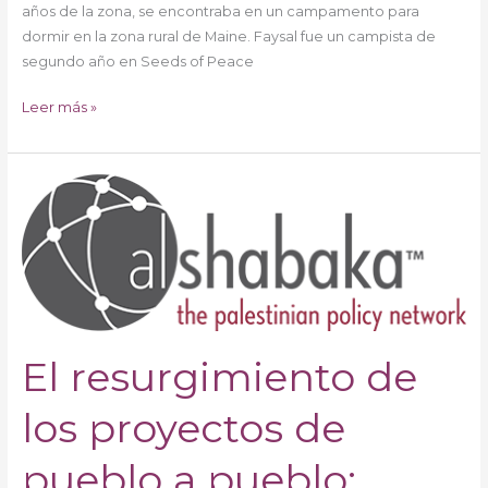
años de la zona, se encontraba en un campamento para
dormir en la zona rural de Maine. Faysal fue un campista de
segundo año en Seeds of Peace
Leer más »
El
resurgimiento
de
los
proyectos
de
pueblo
El resurgimiento de
a
pueblo:
renunciando
los proyectos de
a
la
pueblo a pueblo:
responsabilidad