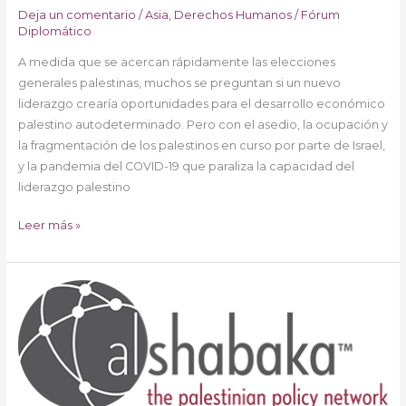
Deja un comentario
/
Asia
,
Derechos Humanos
/
Fórum
Diplomático
A medida que se acercan rápidamente las elecciones
generales palestinas, muchos se preguntan si un nuevo
liderazgo crearía oportunidades para el desarrollo económico
palestino autodeterminado. Pero con el asedio, la ocupación y
la fragmentación de los palestinos en curso por parte de Israel,
y la pandemia del COVID-19 que paraliza la capacidad del
liderazgo palestino
Leer más »
El
socialismo
y
la
lucha
por