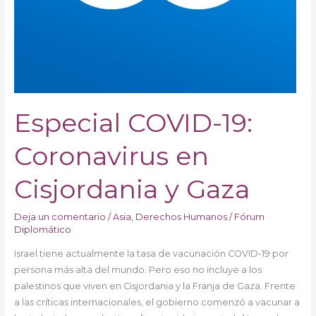
Especial COVID-19:
Coronavirus en
Cisjordania y Gaza
Deja un comentario
/
Asia
,
Derechos Humanos
/
Fórum
Diplomático
Israel tiene actualmente la tasa de vacunación COVID-19 por
persona más alta del mundo. Pero eso no incluye a los
palestinos que viven en Cisjordania y la Franja de Gaza. Frente
a las críticas internacionales, el gobierno comenzó a vacunar a