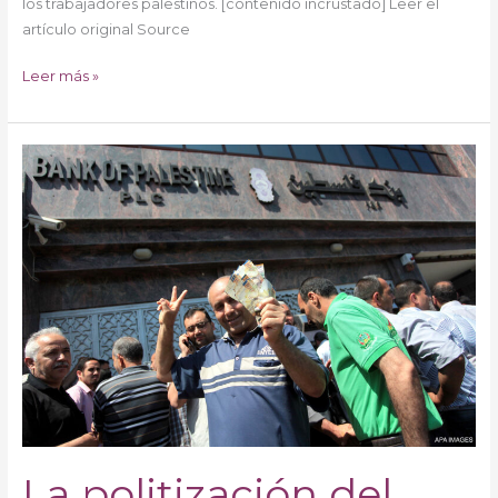
los trabajadores palestinos. [contenido incrustado] Leer el
artículo original Source
Leer más »
La
politización
del
empleo
y
los
salarios
del
sector
público
en
Cisjordania
y
La politización del
Gaza